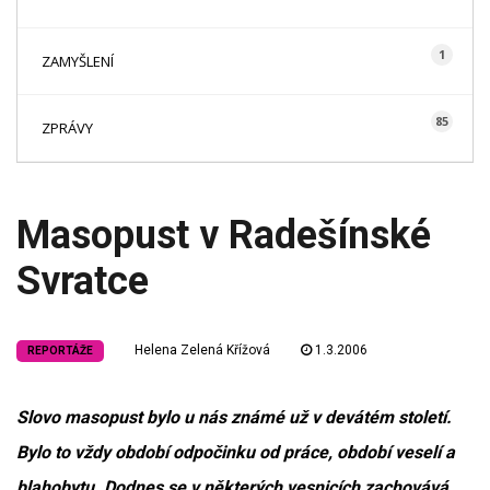
1
ZAMYŠLENÍ
85
ZPRÁVY
Masopust v Radešínské
Svratce
Helena Zelená Křížová
1.3.2006
REPORTÁŽE
Slovo masopust bylo u nás známé už v devátém století.
Bylo to vždy období odpočinku od práce, období veselí a
blahobytu. Dodnes se v některých vesnicích zachovává