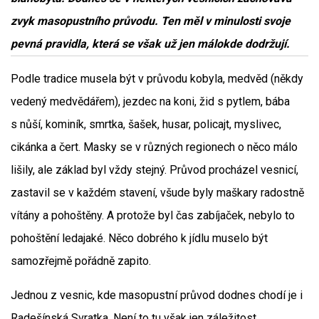
zvyk masopustního průvodu. Ten měl v minulosti svoje
pevná pravidla, která se však už jen málokde dodržují.
Podle tradice musela být v průvodu kobyla, medvěd (někdy
vedený medvědářem), jezdec na koni, žid s pytlem, bába
s nůší, kominík, smrtka, šašek, husar, policajt, myslivec,
cikánka a čert. Masky se v různých regionech o něco málo
lišily, ale základ byl vždy stejný. Průvod procházel vesnicí,
zastavil se v každém stavení, všude byly maškary radostně
vítány a pohoštěny. A protože byl čas zabíjaček, nebylo to
pohoštění ledajaké. Něco dobrého k jídlu muselo být
samozřejmě pořádně zapito.
Jednou z vesnic, kde masopustní průvod dodnes chodí je i
Radešínská Svratka. Není to tu však jen záležitost