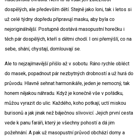
dospělých, ale především dětí. Stejně jako loni, tak i letos si
už celé týdny dopředu připravují masku, aby byla co
nejoriginálnější. Postupně dostává masopustní horečku i
těch pár dospělých, kteří s dětmi chodí. I oni přemýšlí, co na
sebe, shání, chystají, domlouvají se.
Ale to nejzajímavější přišlo až v sobotu. Ráno rychle obléct
do masek, popadnout pár nezbytných drobností a už hurá do
průvodu. Hlavně sehnat harmonikáře, jeden je nemocný, tak
honem nějakou náhradu. Když je konečně vše v pořádku,
můžou vyrazit do ulic. Každého, koho potkají, uctí miskou
burisonů a jak jinak než báječnou slivovicí. Jejich první cesta
vede k panu faráři, který je všechny pohostí a dá jim
požehnání. A pak už masopustní průvod obchází domy a