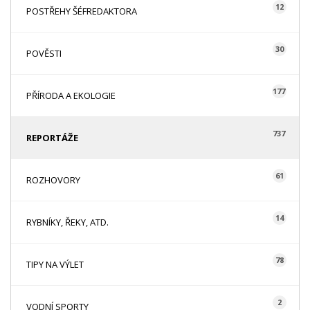
12
POSTŘEHY ŠÉFREDAKTORA
30
POVĚSTI
177
PŘÍRODA A EKOLOGIE
737
REPORTÁŽE
61
ROZHOVORY
14
RYBNÍKY, ŘEKY, ATD.
78
TIPY NA VÝLET
2
VODNÍ SPORTY