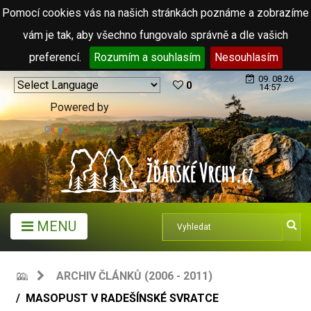
Pomocí cookies vás na našich stránkách poznáme a zobrazíme
vám je tak, aby všechno fungovalo správně a dle vašich
preferencí.
Rozumím a souhlasím
Nesouhlasím
09. 08.26
0
14:57
Powered by
Translate
MENU
ARCHIV ČLÁNKŮ (2006 - 2011)
MASOPUST V RADEŠÍNSKÉ SVRATCE