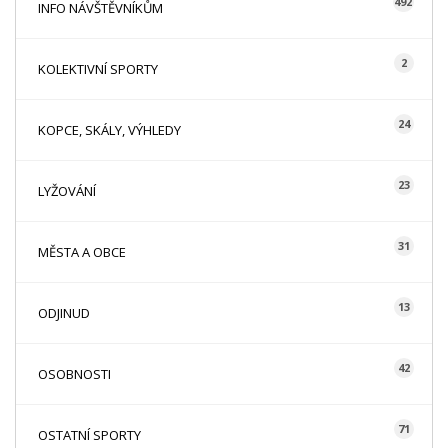
492
INFO NÁVŠTĚVNÍKŮM
2
KOLEKTIVNÍ SPORTY
24
KOPCE, SKÁLY, VÝHLEDY
23
LYŽOVÁNÍ
31
MĚSTA A OBCE
13
ODJINUD
42
OSOBNOSTI
71
OSTATNÍ SPORTY