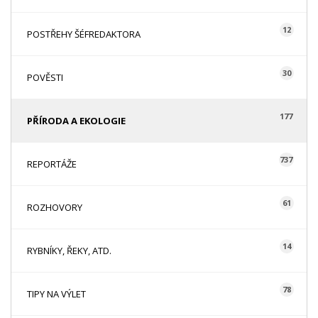
12
POSTŘEHY ŠÉFREDAKTORA
30
POVĚSTI
177
PŘÍRODA A EKOLOGIE
737
REPORTÁŽE
61
ROZHOVORY
14
RYBNÍKY, ŘEKY, ATD.
78
TIPY NA VÝLET