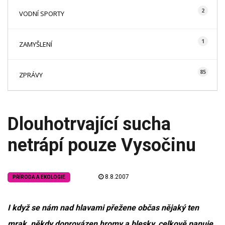
2
VODNÍ SPORTY
1
ZAMYŠLENÍ
85
ZPRÁVY
Dlouhotrvající sucha
netrápí pouze Vysočinu
8.8.2007
PŘÍRODA A EKOLOGIE
I když se nám nad hlavami přežene občas nějaký ten
mrak, někdy doprovázen hromy a blesky, celkově panuje