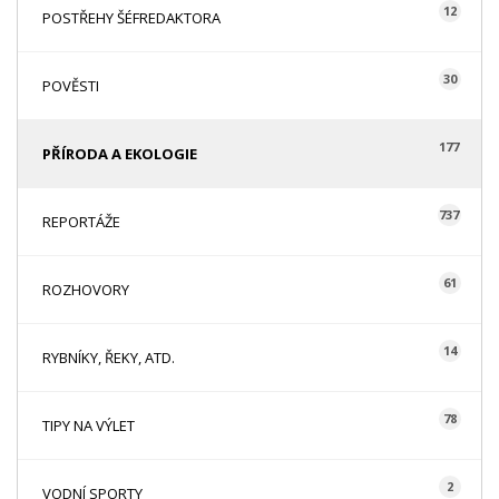
12
POSTŘEHY ŠÉFREDAKTORA
30
POVĚSTI
177
PŘÍRODA A EKOLOGIE
737
REPORTÁŽE
61
ROZHOVORY
14
RYBNÍKY, ŘEKY, ATD.
78
TIPY NA VÝLET
2
VODNÍ SPORTY