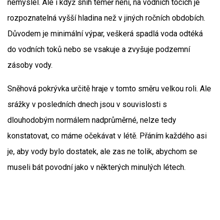
nemyslel. Ale i když sníh téměř není, na vodních tocích je
rozpoznatelná vyšší hladina než v jiných ročních obdobích.
Důvodem je minimální výpar, veškerá spadlá voda odtéká
do vodních toků nebo se vsakuje a zvyšuje podzemní
zásoby vody.
Sněhová pokrývka určitě hraje v tomto směru velkou roli. Ale
srážky v posledních dnech jsou v souvislosti s
dlouhodobým normálem nadprůměrné, nelze tedy
konstatovat, co máme očekávat v létě. Přáním každého asi
je, aby vody bylo dostatek, ale zas ne tolik, abychom se
museli bát povodní jako v některých minulých létech.