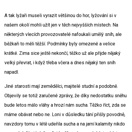
A tak lyžaři museli vyrazit většinou do hor, lyžování si v
našem okolí mohli užít jen v těch nejvyšších místech. Na
některých vlecích provozovatelé nafoukali umělý sníh, ale
běžkaři to měli těžší. Podmínky byly omezené a velice
krátké. Zima sice ještě nekončí, těžko už ale přijde nějaký
velký převrat, i když třeba včera a dnes nějaký ten sníh
napadl.
Jiné starosti mají zemědělci, majitelé studní a podobně.
Objevily se totiž zaručené zprávy, že díky nedostatku sněhu
bude letos málo vláhy a hrozí nám sucha. Těžko říct, zda se
máme obávat nebo ne. Loni v důsledku tání přišly povodně,
navzdory tomu v létě udeřila sucha a na jarní kalamity nikdo