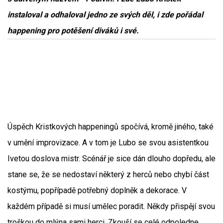
instaloval a odhaloval jedno ze svých děl, i zde pořádal
happening pro potěšení diváků i své.
Úspěch Kristkových happeningů spočívá, kromě jiného, také
v umění improvizace. A v tom je Lubo se svou asistentkou
Ivetou doslova mistr. Scénář je sice dán dlouho dopředu, ale
stane se, že se nedostaví některý z herců nebo chybí část
kostýmu, popřípadě potřebný doplněk a dekorace. V
každém případě si musí umělec poradit. Někdy přispějí svou
troškou do mlýna sami herci. Zkouší se celé odpoledne,