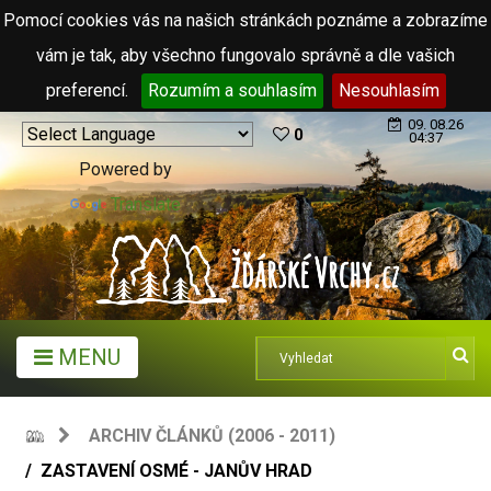
Pomocí cookies vás na našich stránkách poznáme a zobrazíme
vám je tak, aby všechno fungovalo správně a dle vašich
preferencí.
Rozumím a souhlasím
Nesouhlasím
09. 08.26
0
04:37
Powered by
Translate
MENU
ARCHIV ČLÁNKŮ (2006 - 2011)
ZASTAVENÍ OSMÉ - JANŮV HRAD