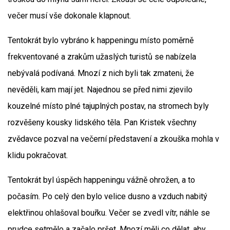
večer musí vše dokonale klapnout.
Tentokrát bylo vybráno k happeningu místo poměrně
frekventované a zrakům užaslých turistů se nabízela
nebývalá podívaná. Mnozí z nich byli tak zmateni, že
nevěděli, kam mají jet. Najednou se před nimi zjevilo
kouzelné místo plné tajuplných postav, na stromech byly
rozvěšeny kousky lidského těla. Pan Kristek všechny
zvědavce pozval na večerní představení a zkouška mohla v
klidu pokračovat.
Tentokrát byl úspěch happeningu vážně ohrožen, a to
počasím. Po celý den bylo velice dusno a vzduch nabitý
elektřinou ohlašoval bouřku. Večer se zvedl vítr, náhle se
prudce setmělo a začalo pršet. Mnozí měli co dělat, aby