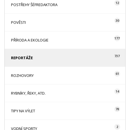
12
POSTŘEHY ŠÉFREDAKTORA
30
POVĚSTI
177
PŘÍRODA A EKOLOGIE
737
REPORTÁŽE
61
ROZHOVORY
14
RYBNÍKY, ŘEKY, ATD.
78
TIPY NA VÝLET
2
VODNÍ SPORTY