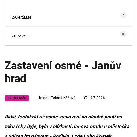
1
ZAMYŠLENÍ
85
ZPRÁVY
Zastavení osmé - Janův
hrad
Helena Zelená Křížová
10.7.2006
REPORTÁŽE
Další, tentokrát už osmé zastavení na dlouhé pouti po
toku řeky Dyje, bylo v blízkosti Janova hradu u městečka
s udiveným názvem - Podivín. I zde Lubo Kristek