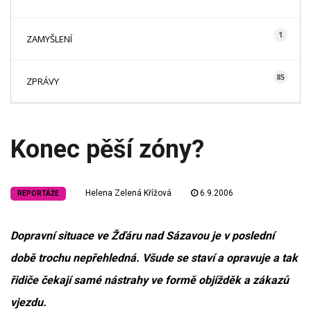
1
ZAMYŠLENÍ
85
ZPRÁVY
Konec pěší zóny?
Helena Zelená Křížová
6.9.2006
REPORTÁŽE
Dopravní situace ve Žďáru nad Sázavou je v poslední
době trochu nepřehledná. Všude se staví a opravuje a tak
řidiče čekají samé nástrahy ve formě objížděk a zákazů
vjezdu.