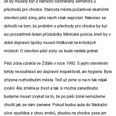
že by musely být z náměstí odstraněny semafory u
přechodů pro chodce. Starosta města požadoval okamžité
otevření pěší zóny, jeho návrh však neprošel. Nakonec se
dohodli na tom, že problém s přechody pro chodce by byl
asi prozatímně řešen příslušníky Městské policie, kteří by v
době dopravní špičky museli hlídkovat na kritických
místech. O otevření pěší zóny se bude nadále jednat.
Pěší zóna vznikla ve Žďáře v roce 1992. S jejím otevřením
tehdy nesouhlasil ani dopravní inspektorát, ani hygiena. Byla
zřízena rozhodnutím města. Teď už jsme si na ni tak nějak
zvykli. Ale změna je život a tak si možná zanedlouho
budeme muset zvykat na to, že po pěší zóně nemůžeme
chodit jak se nám zamane. Pokud budou auta do Nádražní
ulice vpuštěna z obou směrů, zbudou na chodce zase jen