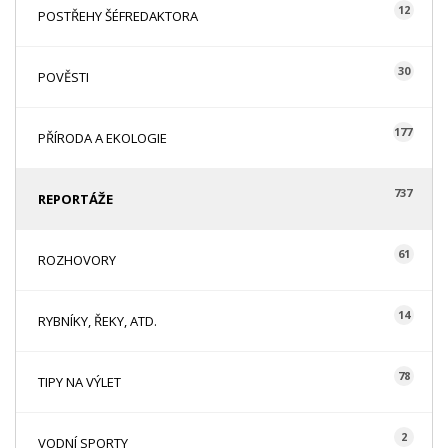
12
POSTŘEHY ŠÉFREDAKTORA
30
POVĚSTI
177
PŘÍRODA A EKOLOGIE
737
REPORTÁŽE
61
ROZHOVORY
14
RYBNÍKY, ŘEKY, ATD.
78
TIPY NA VÝLET
2
VODNÍ SPORTY