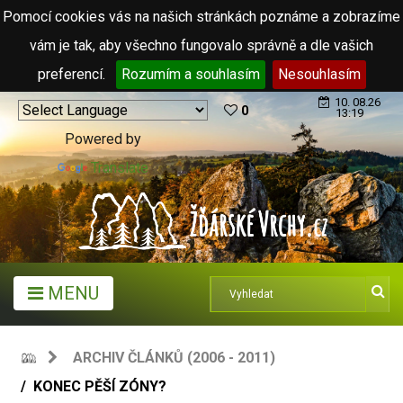
Pomocí cookies vás na našich stránkách poznáme a zobrazíme
vám je tak, aby všechno fungovalo správně a dle vašich
preferencí.
Rozumím a souhlasím
Nesouhlasím
10. 08.26
0
13:19
Powered by
Translate
MENU
ARCHIV ČLÁNKŮ (2006 - 2011)
KONEC PĚŠÍ ZÓNY?