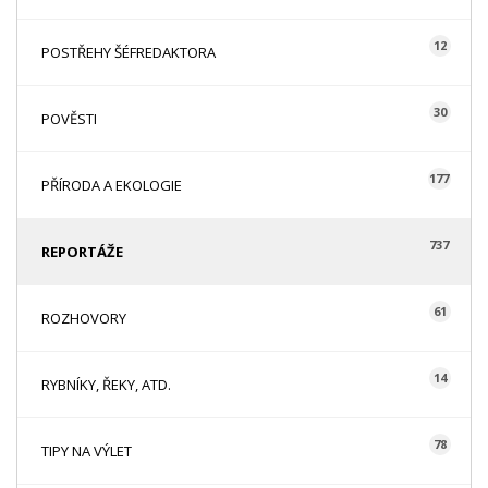
12
POSTŘEHY ŠÉFREDAKTORA
30
POVĚSTI
177
PŘÍRODA A EKOLOGIE
737
REPORTÁŽE
61
ROZHOVORY
14
RYBNÍKY, ŘEKY, ATD.
78
TIPY NA VÝLET