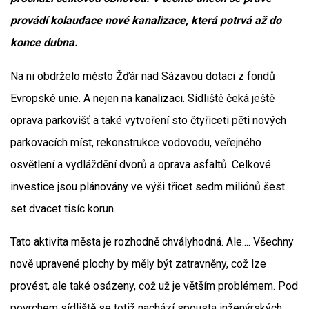
provádí kolaudace nové kanalizace, která potrvá až do
konce dubna.
Na ni obdrželo město Žďár nad Sázavou dotaci z fondů
Evropské unie. A nejen na kanalizaci. Sídliště čeká ještě
oprava parkovišť a také vytvoření sto čtyřiceti pěti nových
parkovacích míst, rekonstrukce vodovodu, veřejného
osvětlení a vydláždění dvorů a oprava asfaltů. Celkové
investice jsou plánovány ve výši třicet sedm miliónů šest
set dvacet tisíc korun.
Tato aktivita města je rozhodně chvályhodná. Ale.... Všechny
nově upravené plochy by měly být zatravněny, což lze
provést, ale také osázeny, což už je větším problémem. Pod
povrchem sídliště se totiž nachází spousta inženýrských