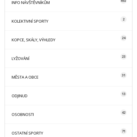
492
INFO NÁVŠTĚVNÍKŮM
2
KOLEKTIVNÍ SPORTY
24
KOPCE, SKÁLY, VÝHLEDY
23
LYŽOVÁNÍ
31
MĚSTA A OBCE
13
ODJINUD
42
OSOBNOSTI
71
OSTATNÍ SPORTY