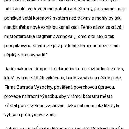
sítí, kanálů, vodovodního potrubí atd. Stromy, jak známo, mají
poněkud větší kořenový systém než traviny a mohly by tak
narušit třeba nově vzniklou kanalizaci. Tento názor zastává i
místostarostka Dagmar Zvěřinová: „Tohle sídliště je tak
prošpikováno sítěmi, že je v podstatě téměř nemožné tam
nějaký strom vysadit."
Radní nakonec dospěli k šalamounskému rozhodnutí. Zeleň,
která byla na sídlišti vykácena, bude zasázena někde jinde.
Firma Zahrada Vysočiny, pověřená povrchovou úpravou,
provede náhradní výsadbu, aby v rámci katastru města
zůstal počet zeleně zachován. Jako náhradní lokalita byla
vybrána průmyslová zóna.
Dětem ze sídlišť rozhodně není co závidět. Dětských hřišť je