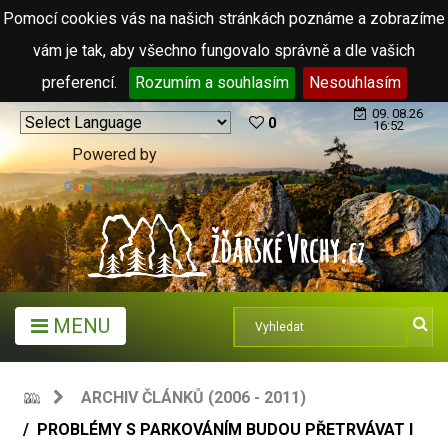
Pomocí cookies vás na našich stránkách poznáme a zobrazíme
vám je tak, aby všechno fungovalo správně a dle vašich
preferencí.
Rozumím a souhlasím
Nesouhlasím
09. 08.26
0
16:52
Powered by
Translate
MENU
ARCHIV ČLÁNKŮ (2006 - 2011)
PROBLÉMY S PARKOVÁNÍM BUDOU PŘETRVÁVAT I