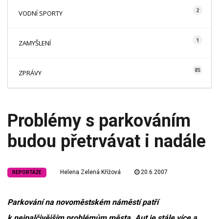
2
VODNÍ SPORTY
1
ZAMYŠLENÍ
85
ZPRÁVY
Problémy s parkováním
budou přetrvávat i nadále
Helena Zelená Křížová
20.6.2007
REPORTÁŽE
Parkování na novoměstském náměstí patří
k nejpalčivějším problémům města. Aut je stále více a