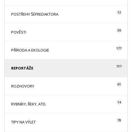
12
POSTŘEHY ŠÉFREDAKTORA
30
POVĚSTI
177
PŘÍRODA A EKOLOGIE
737
REPORTÁŽE
61
ROZHOVORY
14
RYBNÍKY, ŘEKY, ATD.
78
TIPY NA VÝLET