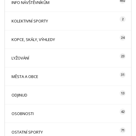
492
INFO NÁVŠTĚVNÍKŮM
2
KOLEKTIVNÍ SPORTY
24
KOPCE, SKÁLY, VÝHLEDY
23
LYŽOVÁNÍ
31
MĚSTA A OBCE
13
ODJINUD
42
OSOBNOSTI
71
OSTATNÍ SPORTY