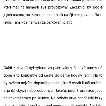
kteří mají na náměstí své provozovny. Zákazníci by, podle
jejich názoru, po zavedení automatů raději nakupovali někde
jinde. Tam, kde nemusí za parkování platit.
Další z návrhů byl vybírat za parkování v časově omezené
době a to konkrétně od šesté do osmé hodiny ranní. Na to
by ovšem nejvíce doplatili pacienti, kteří chodí k některému
z praktických nebo odborných lékařů, jejichž ordinace jsou
na novoměstské poliklinice. Na odběry krve chodí lidé brzy
ráno a v tuto dobu by si parkovné museli zaplatit. Ani tato