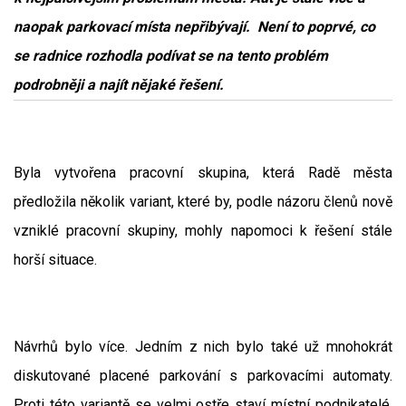
naopak parkovací místa nepřibývají. Není to poprvé, co
se radnice rozhodla podívat se na tento problém
podrobněji a najít nějaké řešení.
Byla vytvořena pracovní skupina, která Radě města
předložila několik variant, které by, podle názoru členů nově
vzniklé pracovní skupiny, mohly napomoci k řešení stále
horší situace.
Návrhů bylo více. Jedním z nich bylo také už mnohokrát
diskutované placené parkování s parkovacími automaty.
Proti této variantě se velmi ostře staví místní podnikatelé,