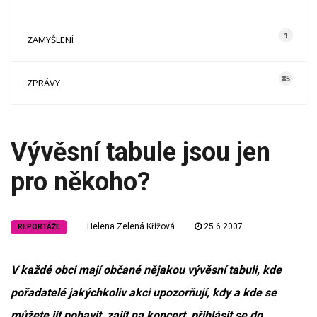
1
ZAMYŠLENÍ
85
ZPRÁVY
Vývěsní tabule jsou jen
pro někoho?
Helena Zelená Křížová
25.6.2007
REPORTÁŽE
V každé obci mají občané nějakou vývěsní tabuli, kde
pořadatelé jakýchkoliv akci upozorňují, kdy a kde se
můžete jít pobavit, zajít na koncert, přihlásit se do