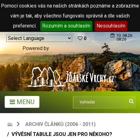
Pomocí cookies vás na našich stránkách poznáme a zobrazíme
vám je tak, aby všechno fungovalo správně a dle vašich
preferencí.
Rozumím a souhlasím
Nesouhlasím
10. 08.26
0
08:26
Powered by
Translate
MENU
ARCHIV ČLÁNKŮ (2006 - 2011)
VÝVĚSNÍ TABULE JSOU JEN PRO NĚKOHO?