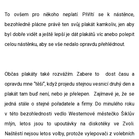
To ovšem pro někoho neplatí. Přiřítí se k nástěnce,
bezohledně plácne právě ten svůj plakát kamkoliv, jen aby
byl dobře vidět a ještě lepší je dát plakátů víc anebo polepit
celou nástěnku, aby se vše nedalo opravdu přehlédnout.
Občas plakáty také rozvážím. Zabere to dost času a
opravdu mne “těší“, když projedu stejnou vesnicí druhý den a
plakát tam buď není, nebo je přelepen. Zajímavé je, že se
jedná stále o stejné pořadatele a firmy. Do minulého roku
v této bezohlednosti vedlo Westernové městečko Šiklův
mlýn, letos jsou to upoutávky na diskotéky ve Zvoli.
Naštěstí nejsou letos volby, protože vylepovači z volebních