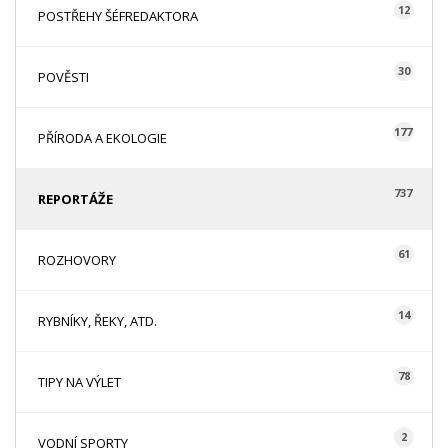
12
POSTŘEHY ŠÉFREDAKTORA
30
POVĚSTI
177
PŘÍRODA A EKOLOGIE
737
REPORTÁŽE
61
ROZHOVORY
14
RYBNÍKY, ŘEKY, ATD.
78
TIPY NA VÝLET
2
VODNÍ SPORTY