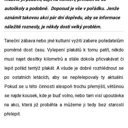
autoškoly a podobně. Doposud je vše v pořádku. Jenže
oznámit takovou akci pár dní dopředu, aby se informace
náležitě roznesly, je někdy dosti velký problém.
Taneční zábava nebo jiné kulturní vyžití zabere pořadatelům
poměrně dost času. Vylepení plakátů k tomu patří, někdo
musí najet desítky kilometrů a stále dokola přicvakávat či
lepit pořád tentýž plakát. A všude je dobré rozhlédnout se
po ostatních letácích, aby se nepřelepovaly ty aktuální.
Pokud se u této činnosti alespoň trochu přemýšlí, většinou
se najde kousek, kde je buď volno, nebo tam visí upoutávka
na akci, která již proběhla a můžeme ji tedy bez starostí
přelepit.