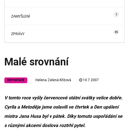
1
ZAMYŠLENÍ
85
ZPRÁVY
Malé srovnání
Helena Zelená Křížová
10.7.2007
REPORTÁŽE
V tomto roce vyšly červencové státní svátky velice dobře.
Cyrila a Metoděje jsme oslavili ve čtvrtek a Den upálení
mistra Jana Husa byl v pátek. Díky tomuto uspořádání se
s různými akcemi doslova roztrhl pytel.