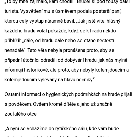
„To by mne zajímalo, kam chodili.“ Bručel si pod fousy další
turista. Vysvětlení mu s úsměvem podala postarší paní,
kterou celý výstup náramně bavil. „Jak jistě víte, hlásný
každého hradu volal pokaždé, když se k hradu někdo
přiblížil: „dále, od hradu dále nebo se stane neštěstí
nenadálé“. Tato věta nebyla pronášena proto, aby se
případní útočníci odradili od dobývání hradu, jak nás mylně
informují historikové, ale proto, aby nebyly kolemjdoucím a
kolemjedoucím vylévány na hlavu nočníky.“
Ostatní informaci o hygienických podmínkách na hradě přijali
s povděkem. Ovšem kromě dítěte a jeho už značně
zoufalého otce.
„A nyní se vcházíme do rytířského sálu, kde vám bude