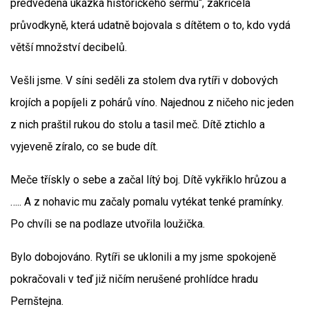
předvedena ukázka historického šermu“, zakřičela
průvodkyně, která udatně bojovala s dítětem o to, kdo vydá
větší množství decibelů.
Vešli jsme. V síni seděli za stolem dva rytíři v dobových
krojích a popíjeli z pohárů víno. Najednou z ničeho nic jeden
z nich praštil rukou do stolu a tasil meč. Dítě ztichlo a
vyjeveně zíralo, co se bude dít.
Meče třískly o sebe a začal lítý boj. Dítě vykřiklo hrůzou a
….. A z nohavic mu začaly pomalu vytékat tenké pramínky.
Po chvíli se na podlaze utvořila loužička.
Bylo dobojováno. Rytíři se uklonili a my jsme spokojeně
pokračovali v teď již ničím nerušené prohlídce hradu
Pernštejna.