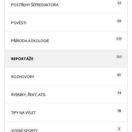
12
POSTŘEHY ŠÉFREDAKTORA
30
POVĚSTI
177
PŘÍRODA A EKOLOGIE
737
REPORTÁŽE
61
ROZHOVORY
14
RYBNÍKY, ŘEKY, ATD.
78
TIPY NA VÝLET
2
VODNÍ SPORTY