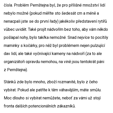
čísla. Problém Pernštejna byl, že pro přílišné množství lidí
nebylo možné (pokud měříte sto šedesát cm a méně a
nenacpali jste se do první řady) jakékoliv představení rytířů
vůbec uvidět. Také projít nádvořím bez toho, aby vám někdo
pošlapal nohy, bylo takřka nemožné. Snad nejvíce to pocítily
maminky s kočárky, pro něž byl problémem nejen pulzující
dav lidí, ale také vyčnívající kameny na nádvoří (za to ale
organizátoři opravdu nemohou, na vině jsou tentokrát páni
z Pernštejna).
Stánků zde bylo mnoho, zboží rozmanité, bylo z čeho
vybírat. Pokud ale patříte k těm váhavějším, máte smůlu.
Moc dlouho si vybírat nemůžete, neboť za vámi už stojí
fronta dalších potencionálních zákazníků.