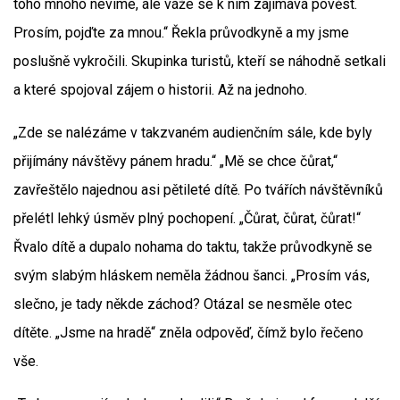
toho mnoho nevíme, ale váže se k nim zajímavá pověst.
Prosím, pojďte za mnou.“ Řekla průvodkyně a my jsme
poslušně vykročili. Skupinka turistů, kteří se náhodně setkali
a které spojoval zájem o historii. Až na jednoho.
„Zde se nalézáme v takzvaném audienčním sále, kde byly
přijímány návštěvy pánem hradu.“ „Mě se chce čůrat,“
zavřeštělo najednou asi pětileté dítě. Po tvářích návštěvníků
přelétl lehký úsměv plný pochopení. „Čůrat, čůrat, čůrat!“
Řvalo dítě a dupalo nohama do taktu, takže průvodkyně se
svým slabým hláskem neměla žádnou šanci. „Prosím vás,
slečno, je tady někde záchod? Otázal se nesměle otec
dítěte. „Jsme na hradě“ zněla odpověď, čímž bylo řečeno
vše.