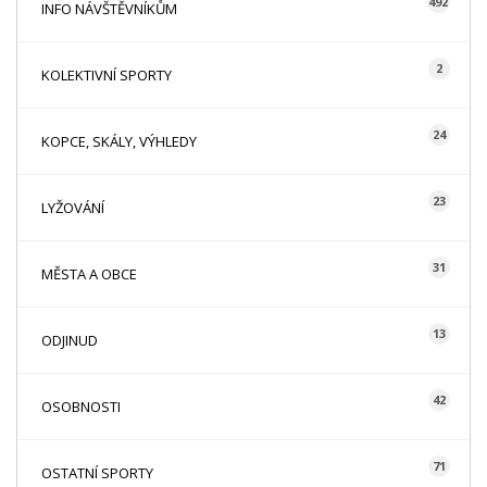
492
INFO NÁVŠTĚVNÍKŮM
2
KOLEKTIVNÍ SPORTY
24
KOPCE, SKÁLY, VÝHLEDY
23
LYŽOVÁNÍ
31
MĚSTA A OBCE
13
ODJINUD
42
OSOBNOSTI
71
OSTATNÍ SPORTY