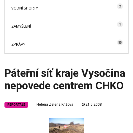
2
VODNÍ SPORTY
1
ZAMYŠLENÍ
85
ZPRÁVY
Páteřní síť kraje Vysočina
nepovede centrem CHKO
Helena Zelená Křížová
21.5.2008
REPORTÁŽE