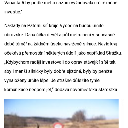
Varianta A by podle mého názoru vyžadovala určitě méně
investic.“
Náklady na Páteřní síť kraje Vysočina budou určitě
obrovské. Daná šířka devět a půl metru není v současné
době téměř na žádném úseku navržené silnice. Navíc kraj
očekává přemostění některých údolí, jako například Strážku.
„Kdybychom raději investovali do oprav stávající sítě tak,
aby i menší silničky byly dobře sjízdné, byly by peníze
vynaloženy určitě lépe. Je strašně důležité tyhle
komunikace neopomíjet,“ dodává novoměstská starostka.