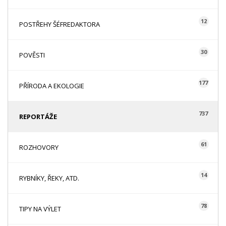
12
POSTŘEHY ŠÉFREDAKTORA
30
POVĚSTI
177
PŘÍRODA A EKOLOGIE
737
REPORTÁŽE
61
ROZHOVORY
14
RYBNÍKY, ŘEKY, ATD.
78
TIPY NA VÝLET