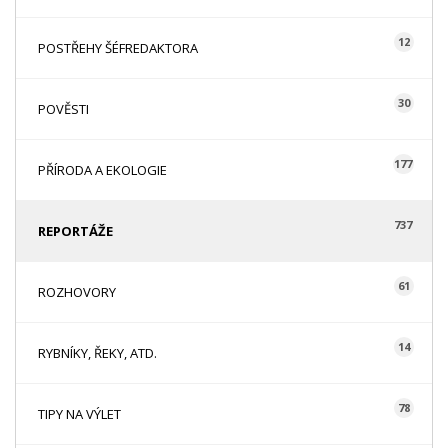
12
POSTŘEHY ŠÉFREDAKTORA
30
POVĚSTI
177
PŘÍRODA A EKOLOGIE
737
REPORTÁŽE
61
ROZHOVORY
14
RYBNÍKY, ŘEKY, ATD.
78
TIPY NA VÝLET