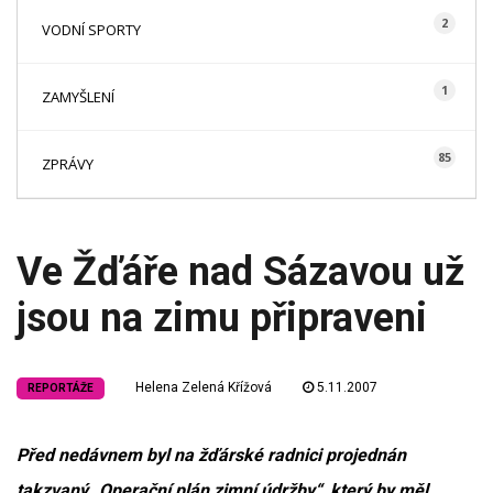
2
VODNÍ SPORTY
1
ZAMYŠLENÍ
85
ZPRÁVY
Ve Žďáře nad Sázavou už
jsou na zimu připraveni
Helena Zelená Křížová
5.11.2007
REPORTÁŽE
Před nedávnem byl na žďárské radnici projednán
takzvaný „Operační plán zimní údržby“, který by měl