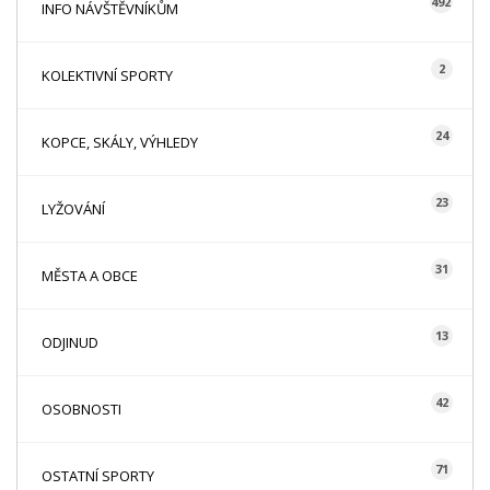
492
INFO NÁVŠTĚVNÍKŮM
2
KOLEKTIVNÍ SPORTY
24
KOPCE, SKÁLY, VÝHLEDY
23
LYŽOVÁNÍ
31
MĚSTA A OBCE
13
ODJINUD
42
OSOBNOSTI
71
OSTATNÍ SPORTY