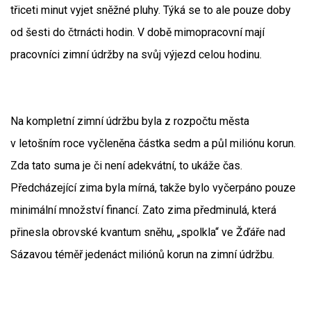
třiceti minut vyjet sněžné pluhy. Týká se to ale pouze doby
od šesti do čtrnácti hodin. V době mimopracovní mají
pracovníci zimní údržby na svůj výjezd celou hodinu.
Na kompletní zimní údržbu byla z rozpočtu města
v letošním roce vyčleněna částka sedm a půl miliónu korun.
Zda tato suma je či není adekvátní, to ukáže čas.
Předcházející zima byla mírná, takže bylo vyčerpáno pouze
minimální množství financí. Zato zima předminulá, která
přinesla obrovské kvantum sněhu, „spolkla“ ve Žďáře nad
Sázavou téměř jedenáct miliónů korun na zimní údržbu.