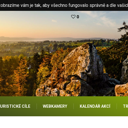
brazíme vám je tak, aby všechno fungovalo správně a dle vašic
0
URISTICKÉ CÍLE
WEBKAMERY
KALENDÁŘ AKCÍ
TR