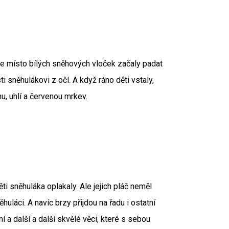
ebe místo bílých sněhových vloček začaly padat
i sněhulákovi z očí. A když ráno děti vstaly,
hu, uhlí a červenou mrkev.
ti sněhuláka oplakaly. Ale jejich pláč neměl
uláci. A navíc brzy přijdou na řadu i ostatní
 a další a další skvělé věci, které s sebou