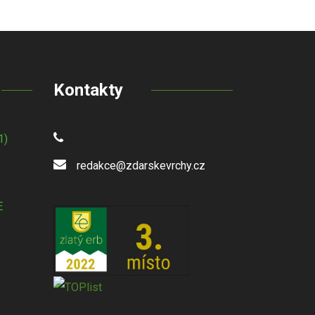
Kontakty
1)
redakce@zdarskevrchy.cz
E