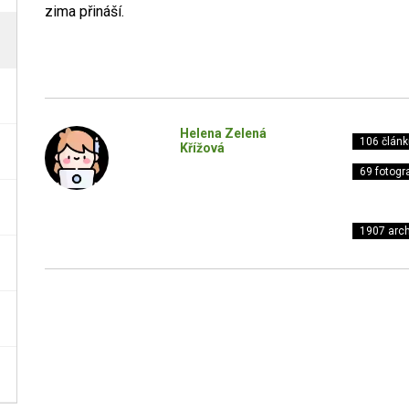
zima přináší.
Helena Zelená
106 článk
Křížová
69 fotogra
1907 arch