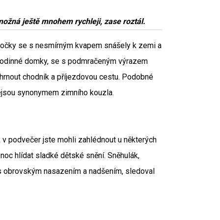
ba možná ještě mnohem rychleji, zase roztál.
 vločky se s nesmírným kvapem snášely k zemi a
stní rodinné domky, se s podmračeným výrazem
odhrnout chodník a příjezdovou cestu. Podobné
 nejsou synonymem zimního kouzla.
 už v podvečer jste mohli zahlédnout u některých
noc hlídat sladké dětské snění. Sněhulák,
s obrovským nasazením a nadšením, sledoval