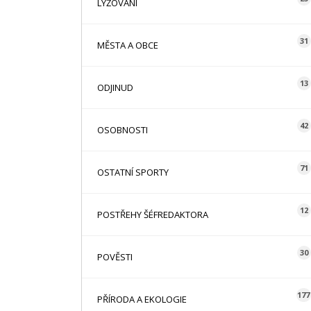
LYŽOVÁNÍ
31
MĚSTA A OBCE
13
ODJINUD
42
OSOBNOSTI
71
OSTATNÍ SPORTY
12
POSTŘEHY ŠÉFREDAKTORA
30
POVĚSTI
177
PŘÍRODA A EKOLOGIE