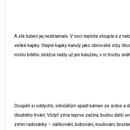
A zlé tušení jej nezklamalo. V noci teplota stoupla a z n
veliké kapky. Stejné kapky kanuly jako obrovské slzy lítost
místo bílého strážce našly už jen kalužinu, v ní trochu sně
Dospělí si oddychli, silničářům spadl kámen ze srdce a dě
dlouhého trvání. Vždyť zima teprve začíná, budou další sněh
zimní radovánky – sáňkování, bobování, koulování, bruslení