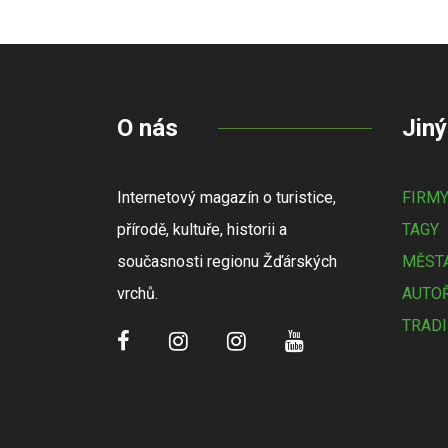
O nás
Jiný
Internetový magazín o turistice,
FIRM
přírodě, kultuře, historii a
TAGY
současnosti regionu Žďárských
MĚSTA
vrchů.
AUTOŘ
TRADI