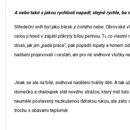
A nebo také s jakou rychlostí napadl, stejně rychle, 
Středeční sníh byl jako blesk z čistého nebe. Obrovské
celou ji hned v zápětí přikryly bílou peřinou. Ti, co vla
dívali, jak jim „padá práce“, pak popadli lopaty a honem 
nadšení projevovali i cestáři, ani pro ně sněhové vločky
Jinak se ale na bílé, sněhové nadělení tvářily děti. A tak
domečků a chaloupek stát nového strážce, který měl tuto 
neuměle postavený nezkušenou dětskou rukou, ale zato 
trochu s obavami teploměr.