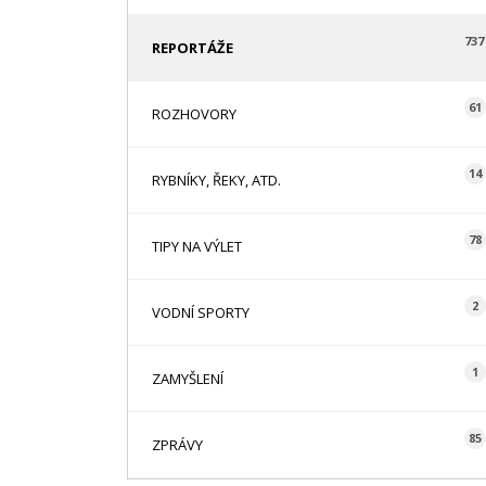
737
REPORTÁŽE
61
ROZHOVORY
14
RYBNÍKY, ŘEKY, ATD.
78
TIPY NA VÝLET
2
VODNÍ SPORTY
1
ZAMYŠLENÍ
85
ZPRÁVY