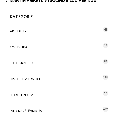
MARTIN PŘIKRYL VYSOČINU BÍLOU PEŘINOU
KATEGORIE
48
AKTUALITY
16
CYKLISTIKA
87
FOTOGRAFICKY
128
HISTORIE A TRADICE
16
HOROLEZECTVÍ
492
INFO NÁVŠTĚVNÍKŮM