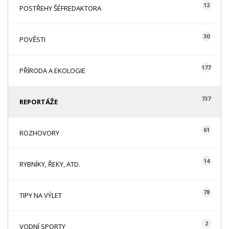
12
POSTŘEHY ŠÉFREDAKTORA
30
POVĚSTI
177
PŘÍRODA A EKOLOGIE
737
REPORTÁŽE
61
ROZHOVORY
14
RYBNÍKY, ŘEKY, ATD.
78
TIPY NA VÝLET
2
VODNÍ SPORTY