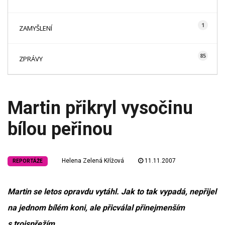
1
ZAMYŠLENÍ
85
ZPRÁVY
Martin přikryl vysočinu
bílou peřinou
Helena Zelená Křížová
11.11.2007
REPORTÁŽE
Martin se letos opravdu vytáhl. Jak to tak vypadá, nepřijel
na jednom bílém koni, ale přicválal přinejmenším
s trojspřežím.