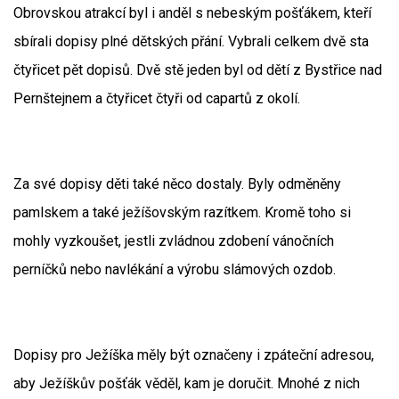
Obrovskou atrakcí byl i anděl s nebeským pošťákem, kteří
sbírali dopisy plné dětských přání. Vybrali celkem dvě sta
čtyřicet pět dopisů. Dvě stě jeden byl od dětí z Bystřice nad
Pernštejnem a čtyřicet čtyři od capartů z okolí.
Za své dopisy děti také něco dostaly. Byly odměněny
pamlskem a také ježíšovským razítkem. Kromě toho si
mohly vyzkoušet, jestli zvládnou zdobení vánočních
perníčků nebo navlékání a výrobu slámových ozdob.
Dopisy pro Ježíška měly být označeny i zpáteční adresou,
aby Ježíškův pošťák věděl, kam je doručit. Mnohé z nich