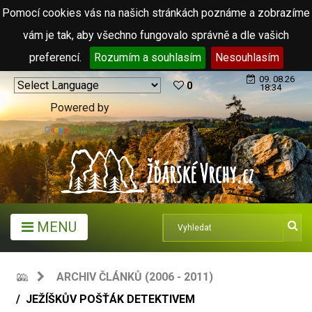
Pomocí cookies vás na našich stránkách poznáme a zobrazíme
vám je tak, aby všechno fungovalo správně a dle vašich
preferencí.
Rozumím a souhlasím
Nesouhlasím
09. 08.26
0
18:34
Powered by
Translate
MENU
ARCHIV ČLÁNKŮ (2006 - 2011)
JEŽÍŠKŮV POŠŤÁK DETEKTIVEM