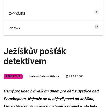
1
ZAMYŠLENÍ
85
ZPRÁVY
Ježíškův pošťák
detektivem
Helena Zelená Křížová
23.12.2007
REPORTÁŽE
Osmý prosinec byl velkým dnem pro děti z Bystřice nad
Pernštejnem. Nejenže se tu objevil posel od Ježíška,
který sbíral dopisy s jejich tužbami a přáníčky, ale byla