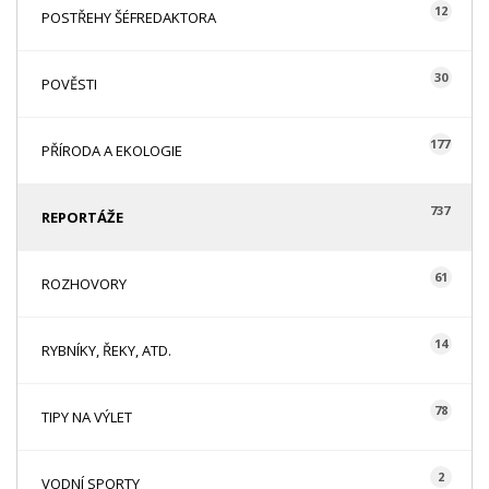
12
POSTŘEHY ŠÉFREDAKTORA
30
POVĚSTI
177
PŘÍRODA A EKOLOGIE
737
REPORTÁŽE
61
ROZHOVORY
14
RYBNÍKY, ŘEKY, ATD.
78
TIPY NA VÝLET
2
VODNÍ SPORTY