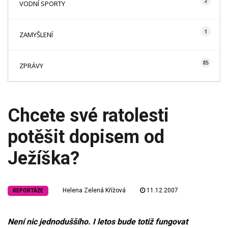
2
VODNÍ SPORTY
1
ZAMYŠLENÍ
85
ZPRÁVY
Chcete své ratolesti
potěšit dopisem od
Ježíška?
Helena Zelená Křížová
11.12.2007
REPORTÁŽE
Není nic jednoduššího. I letos bude totiž fungovat