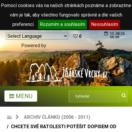
Pomocí cookies vás na našich stránkách poznáme a zobrazíme
vám je tak, aby všechno fungovalo správně a dle vašich
preferencí.
Rozumím a souhlasím
Nesouhlasím
10. 08.26
0
06:38
Powered by
Translate
MENU
ARCHIV ČLÁNKŮ (2006 - 2011)
CHCETE SVÉ RATOLESTI POTĚŠIT DOPISEM OD