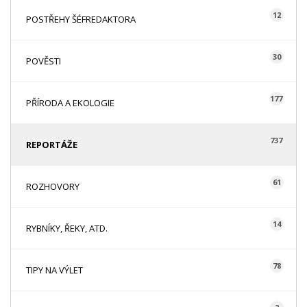
12
POSTŘEHY ŠÉFREDAKTORA
30
POVĚSTI
177
PŘÍRODA A EKOLOGIE
737
REPORTÁŽE
61
ROZHOVORY
14
RYBNÍKY, ŘEKY, ATD.
78
TIPY NA VÝLET