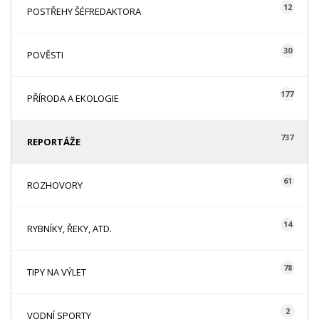
12
POSTŘEHY ŠÉFREDAKTORA
30
POVĚSTI
177
PŘÍRODA A EKOLOGIE
737
REPORTÁŽE
61
ROZHOVORY
14
RYBNÍKY, ŘEKY, ATD.
78
TIPY NA VÝLET
2
VODNÍ SPORTY