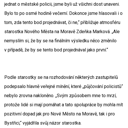
jednat o městské policii, jsme byli už všichni dost unaveni.
Bylo to po osmé hodině večerní. Dokonce jsme hlasovali i o
tom, zda tento bod projednávat, či ne,“ přibližuje atmosféru
starostka Nového Města na Moravě Zdeňka Marková. „Ale
nemyslím si, že by se na finálním výsledku něco změnilo
v případě, že by se tento bod projednával jako první.“
Podle starostky se na rozhodování některých zastupitelů
podepsalo hlavně veřejné mínění, které „půjčování policistů“
nebylo zrovna nakloněno. „Svým způsobem mne to mrzí,
protože lidé si mají pomáhat a tato spolupráce by mohla mít
pozitivní dopad jak pro Nové Město na Moravě, tak i pro
Bystřici,“ vyjádřila svůj názor starostka.