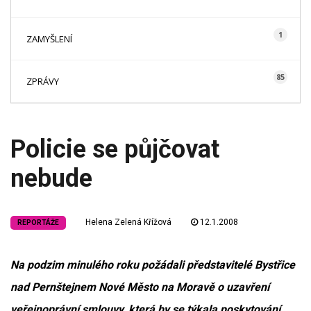
1
ZAMYŠLENÍ
85
ZPRÁVY
Policie se půjčovat
nebude
Helena Zelená Křížová
12.1.2008
REPORTÁŽE
Na podzim minulého roku požádali představitelé Bystřice
nad Pernštejnem Nové Město na Moravě o uzavření
veřejnoprávní smlouvy, která by se týkala poskytování