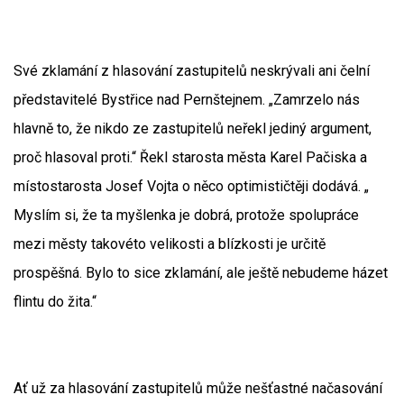
Své zklamání z hlasování zastupitelů neskrývali ani čelní
představitelé Bystřice nad Pernštejnem. „Zamrzelo nás
hlavně to, že nikdo ze zastupitelů neřekl jediný argument,
proč hlasoval proti.“ Řekl starosta města Karel Pačiska a
místostarosta Josef Vojta o něco optimističtěji dodává. „
Myslím si, že ta myšlenka je dobrá, protože spolupráce
mezi městy takovéto velikosti a blízkosti je určitě
prospěšná. Bylo to sice zklamání, ale ještě nebudeme házet
flintu do žita.“
Ať už za hlasování zastupitelů může nešťastné načasování