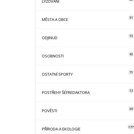
LYŽOVÁNÍ
31
MĚSTA A OBCE
13
ODJINUD
42
OSOBNOSTI
71
OSTATNÍ SPORTY
12
POSTŘEHY ŠÉFREDAKTORA
30
POVĚSTI
177
PŘÍRODA A EKOLOGIE