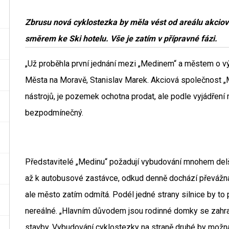
Zbrusu nová cyklostezka by měla vést od areálu akciov
směrem ke Ski hotelu. Vše je zatím v přípravné fázi.
„Už proběhla první jednání mezi „Medinem“ a městem o v
Města na Moravě, Stanislav Marek. Akciová společnost „M
nástrojů, je pozemek ochotna prodat, ale podle vyjádření
bezpodmínečný.
Představitelé „Medinu“ požadují vybudování mnohem delší
až k autobusové zastávce, odkud denně dochází převážná 
ale město zatím odmítá. Podél jedné strany silnice by to
nereálné. „Hlavním důvodem jsou rodinné domky se zahrad
stavby. Vybudování cyklostezky na straně druhé by možná