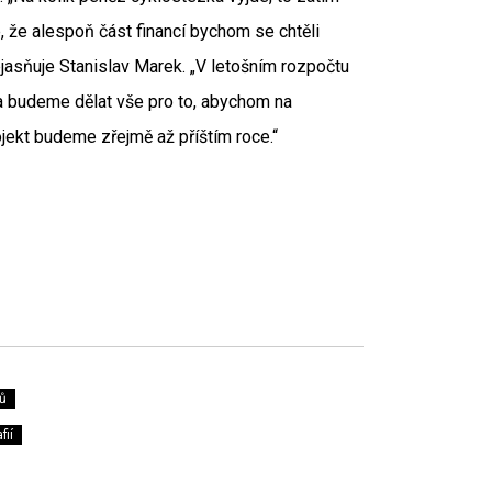
e, že alespoň část financí bychom se chtěli
jasňuje Stanislav Marek. „V letošním rozpočtu
 budeme dělat vše pro to, abychom na
ojekt budeme zřejmě až příštím roce.“
ů
fií