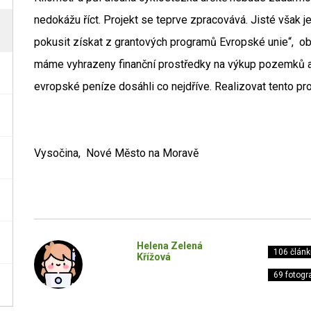
nedokážu říct. Projekt se teprve zpracovává. Jisté však j
pokusit získat z grantových programů Evropské unie“, ob
máme vyhrazeny finanční prostředky na výkup pozemků a
evropské peníze dosáhli co nejdříve. Realizovat tento pr
Vysočina, Nové Město na Moravě
Helena Zelená
106 článk
Křížová
69 fotogra