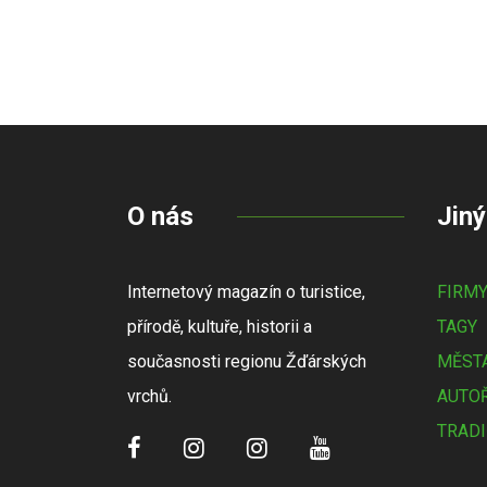
O nás
Jiný
Internetový magazín o turistice,
FIRM
přírodě, kultuře, historii a
TAGY
současnosti regionu Žďárských
MĚSTA
vrchů.
AUTOŘ
TRADI