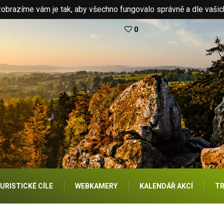
brazíme vám je tak, aby všechno fungovalo správně a dle vašic
0
URISTICKÉ CÍLE
WEBKAMERY
KALENDÁŘ AKCÍ
TR