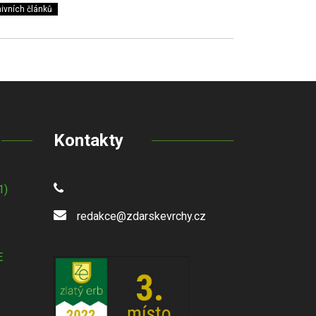
ivních článků
Kontakty
1)
redakce@zdarskevrchy.cz
E