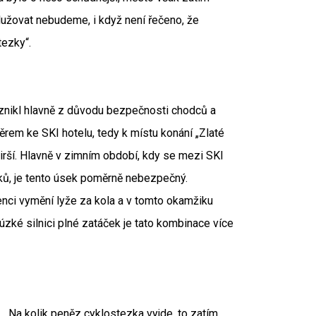
odlužovat nebudeme, i když není řečeno, že
tezky“.
znikl hlavně z důvodu bezpečnosti chodců a
rem ke SKI hotelu, tedy k místu konání „Zlaté
jširší. Hlavně v zimním období, kdy se mezi SKI
ků, je tento úsek poměrně nebezpečný.
šenci vymění lyže za kola a v tomto okamžiku
 úzké silnici plné zatáček je tato kombinace více
 „Na kolik peněz cyklostezka vyjde, to zatím