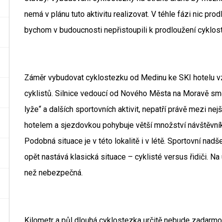
nemá v plánu tuto aktivitu realizovat. V téhle fázi nic pr
bychom v budoucnosti nepřistoupili k prodloužení cyklos
Záměr vybudovat cyklostezku od Medinu ke SKI hotelu v
cyklistů. Silnice vedoucí od Nového Města na Moravě smě
lyže“ a dalších sportovních aktivit, nepatří právě mezi ne
hotelem a sjezdovkou pohybuje větší množství návštěvní
Podobná situace je v této lokalitě i v létě. Sportovní nad
opět nastává klasická situace – cyklisté versus řidiči. Na
než nebezpečná.
Kilometr a půl dlouhá cyklostezka určitě nebude zadarmo.