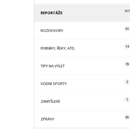
737
REPORTÁŽE
61
ROZHOVORY
14
RYBNÍKY, ŘEKY, ATD.
78
TIPY NA VÝLET
2
VODNÍ SPORTY
1
ZAMYŠLENÍ
85
ZPRÁVY