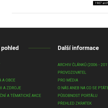
1907 arch
 pohled
Další informace
Y
ARCHIV ČLÁNKŮ (2006 - 201
PROVOZOVATEL
 A OBCE
PRO MÉDIA
I A ZDROJE
O NÁS ANEB NA CO SE PTÁT
ČNÍ A TÉMATICKÉ AKCE
PŮSOBNOST PORTÁLU
PŘEHLED ZKRATEK