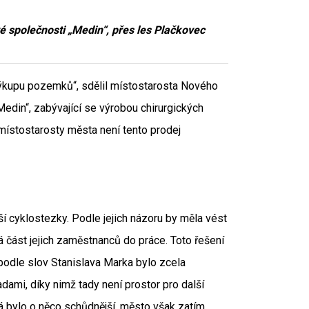
é společnosti „Medin“, přes les Plačkovec
ýkupu pozemků“, sdělil místostarosta Nového
edin“, zabývající se výrobou chirurgických
 místostarosty města není tento prodej
 cyklostezky. Podle jejich názoru by měla vést
část jejich zaměstnanců do práce. Toto řešení
 podle slov Stanislava Marka bylo zcela
ami, díky nimž tady není prostor pro další
 bylo o něco schůdnější, město však zatím