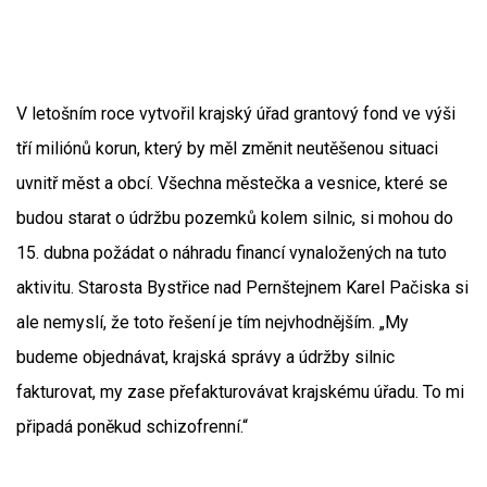
V letošním roce vytvořil krajský úřad grantový fond ve výši
tří miliónů korun, který by měl změnit neutěšenou situaci
uvnitř měst a obcí. Všechna městečka a vesnice, které se
budou starat o údržbu pozemků kolem silnic, si mohou do
15. dubna požádat o náhradu financí vynaložených na tuto
aktivitu. Starosta Bystřice nad Pernštejnem Karel Pačiska si
ale nemyslí, že toto řešení je tím nejvhodnějším. „My
budeme objednávat, krajská správy a údržby silnic
fakturovat, my zase přefakturovávat krajskému úřadu. To mi
připadá poněkud schizofrenní.“