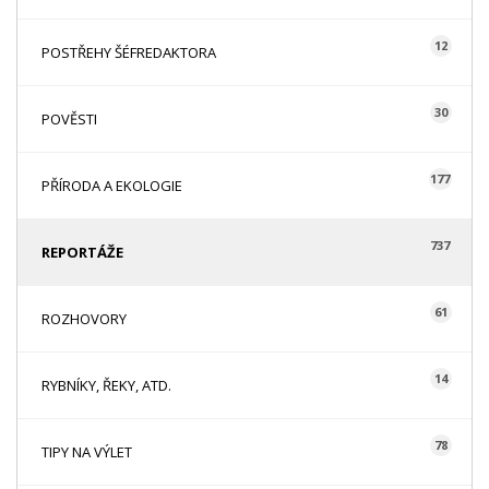
12
POSTŘEHY ŠÉFREDAKTORA
30
POVĚSTI
177
PŘÍRODA A EKOLOGIE
737
REPORTÁŽE
61
ROZHOVORY
14
RYBNÍKY, ŘEKY, ATD.
78
TIPY NA VÝLET