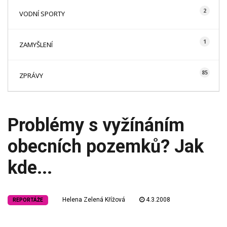
2
VODNÍ SPORTY
1
ZAMYŠLENÍ
85
ZPRÁVY
Problémy s vyžínáním
obecních pozemků? Jak
kde...
Helena Zelená Křížová
4.3.2008
REPORTÁŽE