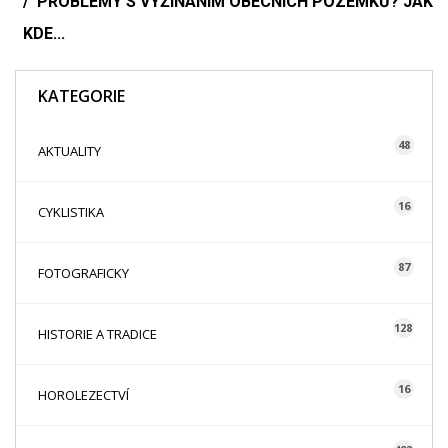
PROBLÉMY S VYŽÍNÁNÍM OBECNÍCH POZEMKŮ? JAK
KDE...
KATEGORIE
48
AKTUALITY
16
CYKLISTIKA
87
FOTOGRAFICKY
128
HISTORIE A TRADICE
16
HOROLEZECTVÍ