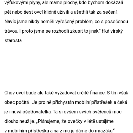
výfukovými plyny, ale máme plochy, kde bychom dokázali
pět nebo šest ovcí klidně uživili a ušetřili tak za sečení.
Navíc jsme nikdy neměli vyřešený problém, co s posečenou
trávou. I proto jsme se rozhodli zkusit to jinak,“ říká vírský
starosta.
Chov ovcí bude ale také vyžadovat určité finance. S tím však
obec počítá. Je pro ně přichystán mobilní přístřešek a čeká
je i nová ošetřovatelka. Ta si ovšem svých svěřenců moc
dlouho neužije. „Plánujeme, že ovečky v létě ustájíme
v mobilním přístřešku a na zimu je dáme do mrazáku.“