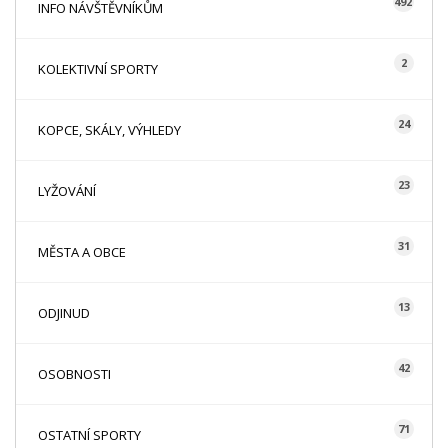
492
INFO NÁVŠTĚVNÍKŮM
2
KOLEKTIVNÍ SPORTY
24
KOPCE, SKÁLY, VÝHLEDY
23
LYŽOVÁNÍ
31
MĚSTA A OBCE
13
ODJINUD
42
OSOBNOSTI
71
OSTATNÍ SPORTY