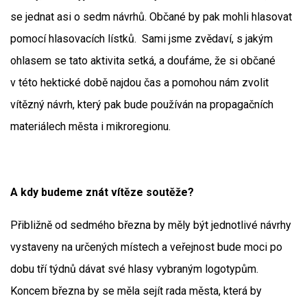
se jednat asi o sedm návrhů. Občané by pak mohli hlasovat
pomocí hlasovacích lístků. Sami jsme zvědaví, s jakým
ohlasem se tato aktivita setká, a doufáme, že si občané
v této hektické době najdou čas a pomohou nám zvolit
vítězný návrh, který pak bude používán na propagačních
materiálech města i mikroregionu.
A kdy budeme znát vítěze soutěže?
Přibližně od sedmého března by měly být jednotlivé návrhy
vystaveny na určených místech a veřejnost bude moci po
dobu tří týdnů dávat své hlasy vybraným logotypům.
Koncem března by se měla sejít rada města, která by