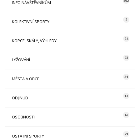
492
INFO NÁVŠTĚVNÍKŮM
2
KOLEKTIVNÍ SPORTY
24
KOPCE, SKÁLY, VÝHLEDY
23
LYŽOVÁNÍ
31
MĚSTA A OBCE
13
ODJINUD
42
OSOBNOSTI
71
OSTATNÍ SPORTY