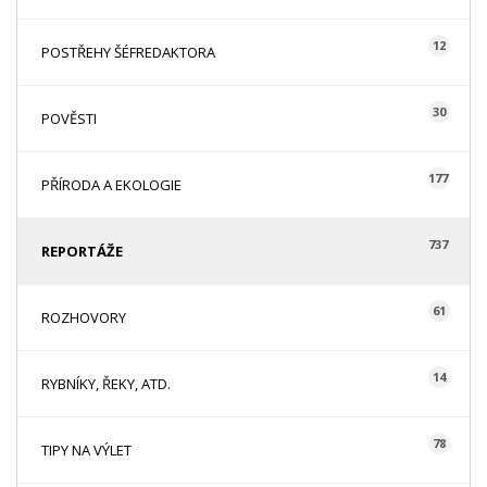
12
POSTŘEHY ŠÉFREDAKTORA
30
POVĚSTI
177
PŘÍRODA A EKOLOGIE
737
REPORTÁŽE
61
ROZHOVORY
14
RYBNÍKY, ŘEKY, ATD.
78
TIPY NA VÝLET