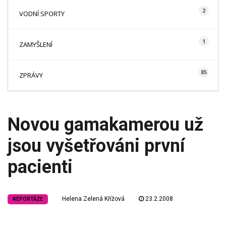
2
VODNÍ SPORTY
1
ZAMYŠLENÍ
85
ZPRÁVY
Novou gamakamerou už
jsou vyšetřováni první
pacienti
Helena Zelená Křížová
23.2.2008
REPORTÁŽE