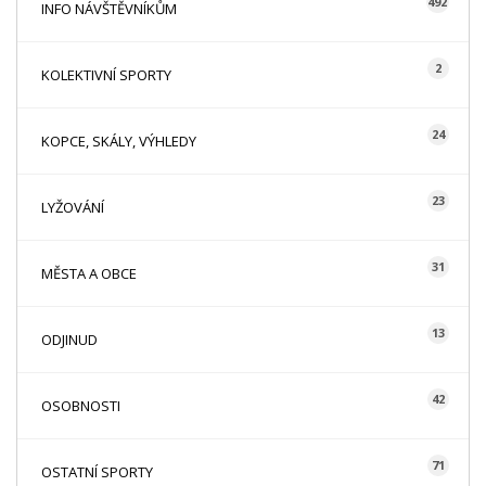
492
INFO NÁVŠTĚVNÍKŮM
2
KOLEKTIVNÍ SPORTY
24
KOPCE, SKÁLY, VÝHLEDY
23
LYŽOVÁNÍ
31
MĚSTA A OBCE
13
ODJINUD
42
OSOBNOSTI
71
OSTATNÍ SPORTY