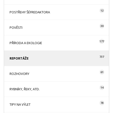
12
POSTŘEHY ŠÉFREDAKTORA
30
POVĚSTI
177
PŘÍRODA A EKOLOGIE
737
REPORTÁŽE
61
ROZHOVORY
14
RYBNÍKY, ŘEKY, ATD.
78
TIPY NA VÝLET