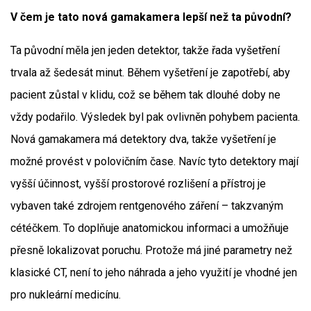
V čem je tato nová gamakamera lepší než ta původní?
Ta původní měla jen jeden detektor, takže řada vyšetření
trvala až šedesát minut. Během vyšetření je zapotřebí, aby
pacient zůstal v klidu, což se během tak dlouhé doby ne
vždy podařilo. Výsledek byl pak ovlivněn pohybem pacienta.
Nová gamakamera má detektory dva, takže vyšetření je
možné provést v polovičním čase. Navíc tyto detektory mají
vyšší účinnost, vyšší prostorové rozlišení a přístroj je
vybaven také zdrojem rentgenového záření – takzvaným
cétéčkem. To doplňuje anatomickou informaci a umožňuje
přesně lokalizovat poruchu. Protože má jiné parametry než
klasické CT, není to jeho náhrada a jeho využití je vhodné jen
pro nukleární medicínu.