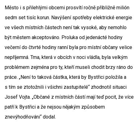
Město i s přilehlými obcemi prosvítí ročně přibližně milión
sedm set tisíc korun. Navýšení spotřeby elektrické energie
ve všech místních částech není tak vysoké, aby nemohlo
být městem akceptováno. Proluka od jedenácté hodiny
večerní do čtvrté hodiny ranní byla pro místní občany velice
nepříjemná. Tma, která v obcích v noci vládla, byla velkým
problémem zejména pro ty, kteří museli chodit brzy ráno do
práce. „Není to taková částka, která by Bystřici položila a
s tím se ztotožnili i všichni zastupitelé“ zhodnotil situaci
Josef Vojta. „Občané z místních částí mají teď pocit, že více
patří k Bystřici a že nejsou nějakým způsobem
znevýhodňováni“ dodal.