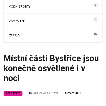
2
VODNÍ SPORTY
1
ZAMYŠLENÍ
85
ZPRÁVY
Místní části Bystřice jsou
konečně osvětlené i v
noci
Helena Zelená Křížová
24.2.2008
REPORTÁŽE