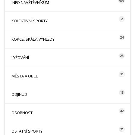
492
INFO NÁVŠTĚVNÍKŮM
2
KOLEKTIVNÍ SPORTY
24
KOPCE, SKÁLY, VÝHLEDY
23
LYŽOVÁNÍ
31
MĚSTA A OBCE
13
ODJINUD
42
OSOBNOSTI
71
OSTATNÍ SPORTY