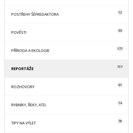
12
POSTŘEHY ŠÉFREDAKTORA
30
POVĚSTI
177
PŘÍRODA A EKOLOGIE
737
REPORTÁŽE
61
ROZHOVORY
14
RYBNÍKY, ŘEKY, ATD.
78
TIPY NA VÝLET