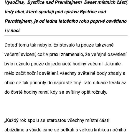
Vysočina, Bystřice nad Prenštejnem Deset místních částí,
tedy obcí, které spadají pod správu Bystřice nad
Pernštejnem, je od ledna letošního roku poprvé osvětleno
i v noci.
Doteď tomu tak nebylo. Existovalo tu pouze takzvané
večerní svícení, což v praxi znamenalo, že veřejné osvětlení
bylo rožnuto pouze do jedenácté hodiny večerní. Jakmile
mělo začít noční osvětlení, všechny světelné body zhasly a
obce se tak ponořily do naprosté tmy. Tato situace trvala až
do čtvrté hodiny ranní, kdy se svítilny opět rožnuly.
„Každý rok spolu se starostou všechny místní části
objíždíme a všude jsme se setkali s velkou kritikou nočního