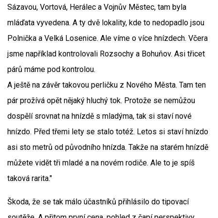
Sázavou, Vortová, Herálec a Vojnův Městec, tam byla
mláďata vyvedena. A ty dvě lokality, kde to nedopadlo jsou
Polnička a Velká Losenice. Ale víme o více hnízdech. Včera
jsme například kontrolovali Rozsochy a Bohuňov. Asi třicet
párů máme pod kontrolou.
A ještě na závěr takovou perličku z Nového Města. Tam ten
pár prožívá opět nějaký hluchý tok. Protože se nemůžou
dospělí srovnat na hnízdě s mladýma, tak si staví nové
hnízdo. Před třemi lety se stalo totéž. Letos si staví hnízdo
asi sto metrů od původního hnízda. Takže na starém hnízdě
můžete vidět tři mladé a na novém rodiče. Ale to je spíš
taková rarita."
Škoda, že se tak málo účastníků přihlásilo do tipovací
soutěže. A přitom první cena, pohled z čapí perspektivy