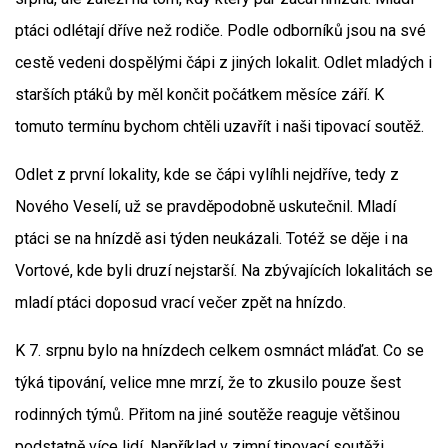
ptáci odlétají dříve než rodiče. Podle odborníků jsou na své
cestě vedeni dospělými čápi z jiných lokalit. Odlet mladých i
starších ptáků by měl končit počátkem měsíce září. K
tomuto termínu bychom chtěli uzavřít i naši tipovací soutěž.
Odlet z první lokality, kde se čápi vylíhli nejdříve, tedy z
Nového Veselí, už se pravděpodobně uskutečnil. Mladí
ptáci se na hnízdě asi týden neukázali. Totéž se děje i na
Vortové, kde byli druzí nejstarší. Na zbývajících lokalitách se
mladí ptáci doposud vrací večer zpět na hnízdo.
K 7. srpnu bylo na hnízdech celkem osmnáct mláďat. Co se
týká tipování, velice mne mrzí, že to zkusilo pouze šest
rodinných týmů. Přitom na jiné soutěže reaguje většinou
podstatně více lidí. Například v zimní tipovací soutěži