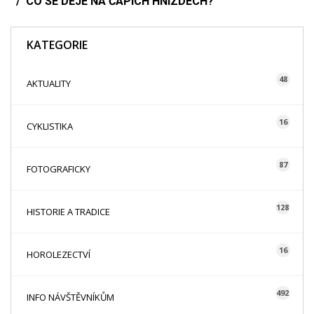
CO SE DĚJE NA ČAPÍCH HNÍZDECH?
KATEGORIE
48
AKTUALITY
16
CYKLISTIKA
87
FOTOGRAFICKY
128
HISTORIE A TRADICE
16
HOROLEZECTVÍ
492
INFO NÁVŠTĚVNÍKŮM