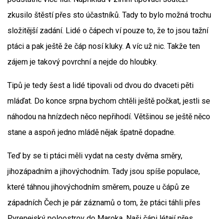
zkusilo štěstí přes sto účastníků. Tady to bylo možná trochu
složitější zadání. Lidé o čápech ví pouze to, že to jsou tažní
ptáci a pak ještě že čáp nosí kluky. A víc už nic. Takže ten
zájem je takový povrchní a nejde do hloubky.
Tipů je tedy šest a lidé tipovali od dvou do dvaceti pěti
mláďat. Do konce srpna bychom chtěli ještě počkat, jestli se
náhodou na hnízdech něco nepřihodí. Většinou se ještě něco
stane a aspoň jedno mládě nějak špatně dopadne.
Teď by se ti ptáci měli vydat na cesty dvěma směry,
jihozápadním a jihovýchodním. Tady jsou spíše populace,
které táhnou jihovýchodním směrem, pouze u čápů ze
západních Čech je pár záznamů o tom, že ptáci táhli přes
Pyrenejský poloostrov do Maroka. Naši čápi létají přes