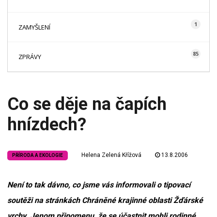
1
ZAMYŠLENÍ
85
ZPRÁVY
Co se děje na čapích
hnízdech?
Helena Zelená Křížová
13.8.2006
PŘÍRODA A EKOLOGIE
Není to tak dávno, co jsme vás informovali o tipovací
soutěži na stránkách Chráněné krajinné oblasti Žďárské
vrchy. Jenom připomenu, že se účastnit mohli rodinné