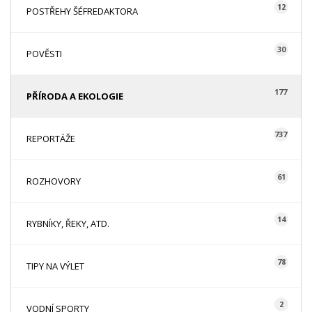
12
POSTŘEHY ŠÉFREDAKTORA
30
POVĚSTI
177
PŘÍRODA A EKOLOGIE
737
REPORTÁŽE
61
ROZHOVORY
14
RYBNÍKY, ŘEKY, ATD.
78
TIPY NA VÝLET
2
VODNÍ SPORTY