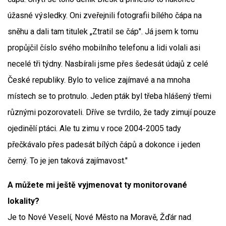
úžasné výsledky. Oni zveřejnili fotografii bílého čápa na
sněhu a dali tam titulek „Ztratil se čáp". Já jsem k tomu
propůjčil číslo svého mobilního telefonu a lidi volali asi
necelé tři týdny. Nasbírali jsme přes šedesát údajů z celé
České republiky. Bylo to velice zajímavé a na mnoha
místech se to protnulo. Jeden pták byl třeba hlášený třemi
různými pozorovateli. Dříve se tvrdilo, že tady zimují pouze
ojedinělí ptáci. Ale tu zimu v roce 2004-2005 tady
přečkávalo přes padesát bílých čápů a dokonce i jeden
černý. To je jen taková zajímavost."
A můžete mi ještě vyjmenovat ty monitorované
lokality?
Je to Nové Veselí, Nové Město na Moravě, Žďár nad