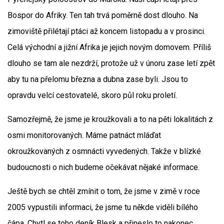
Bospor do Afriky. Ten tah trvá poměrně dost dlouho. Na
zimoviště přilétají ptáci až koncem listopadu a v prosinci.
Celá východní a jižní Afrika je jejich novým domovem. Příliš
dlouho se tam ale nezdrží, protože už v únoru zase letí zpět
aby tu na přelomu března a dubna zase byli. Jsou to
opravdu velcí cestovatelé, skoro půl roku proletí.
Samozřejmě, že jsme je kroužkovali a to na pěti lokalitách z
osmi monitorovaných. Máme patnáct mláďat
okroužkovaných z osmnácti vyvedených. Takže v blízké
budoucnosti o nich budeme očekávat nějaké informace.
Ještě bych se chtěl zmínit o tom, že jsme v zimě v roce
2005 vypustili informaci, že jsme tu někde viděli bílého
čápa. Chytl se toho deník Blesk a přineslo to nakonec