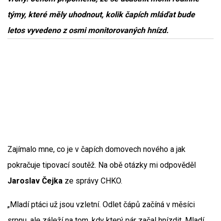
týmy, které měly uhodnout, kolik čapích mláďat bude
letos vyvedeno z osmi monitorovaných hnízd.
Zajímalo mne, co je v čapích domovech nového a jak
pokračuje tipovací soutěž. Na obě otázky mi odpověděl
Jaroslav Čejka
ze správy CHKO.
„Mladí ptáci už jsou vzletní. Odlet čápů začíná v měsíci
srpnu, ale záleží na tom, kdy který pár začal hnízdit. Mladí