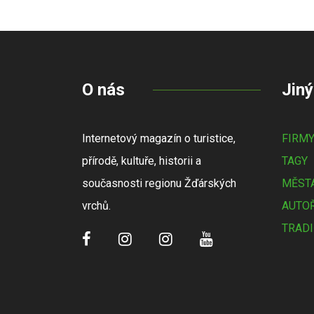
O nás
Jiný
Internetový magazín o turistice,
FIRM
přírodě, kultuře, historii a
TAGY
současnosti regionu Žďárských
MĚSTA
vrchů.
AUTOŘ
TRADI