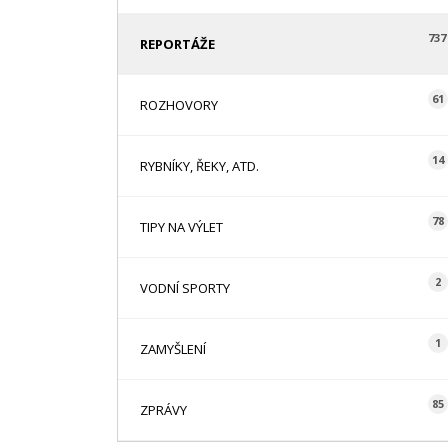
737
REPORTÁŽE
61
ROZHOVORY
14
RYBNÍKY, ŘEKY, ATD.
78
TIPY NA VÝLET
2
VODNÍ SPORTY
1
ZAMYŠLENÍ
85
ZPRÁVY