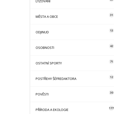
LYŽOVÁNÍ
31
MĚSTA A OBCE
13
ODJINUD
42
OSOBNOSTI
71
OSTATNÍ SPORTY
12
POSTŘEHY ŠÉFREDAKTORA
30
POVĚSTI
177
PŘÍRODA A EKOLOGIE