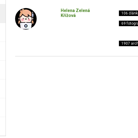
Helena Zelená
106 článk
Křížová
69 fotogra
1907 arch