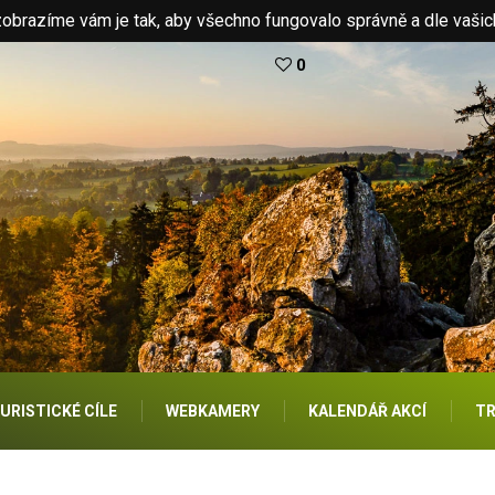
brazíme vám je tak, aby všechno fungovalo správně a dle vašic
0
URISTICKÉ CÍLE
WEBKAMERY
KALENDÁŘ AKCÍ
TR