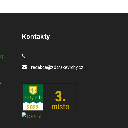
Kontakty
1)
redakce@zdarskevrchy.cz
E