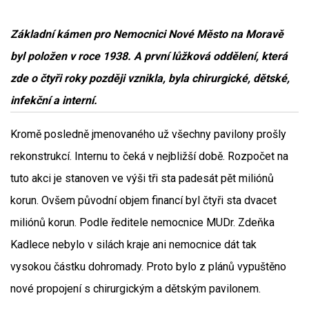
Základní kámen pro Nemocnici Nové Město na Moravě
byl položen v roce 1938. A první lůžková oddělení, která
zde o čtyři roky později vznikla, byla chirurgické, dětské,
infekční a interní.
Kromě posledně jmenovaného už všechny pavilony prošly
rekonstrukcí. Internu to čeká v nejbližší době. Rozpočet na
tuto akci je stanoven ve výši tři sta padesát pět miliónů
korun. Ovšem původní objem financí byl čtyři sta dvacet
miliónů korun. Podle ředitele nemocnice MUDr. Zdeňka
Kadlece nebylo v silách kraje ani nemocnice dát tak
vysokou částku dohromady. Proto bylo z plánů vypuštěno
nové propojení s chirurgickým a dětským pavilonem.