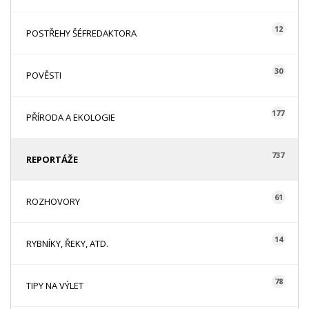
12
POSTŘEHY ŠÉFREDAKTORA
30
POVĚSTI
177
PŘÍRODA A EKOLOGIE
737
REPORTÁŽE
61
ROZHOVORY
14
RYBNÍKY, ŘEKY, ATD.
78
TIPY NA VÝLET