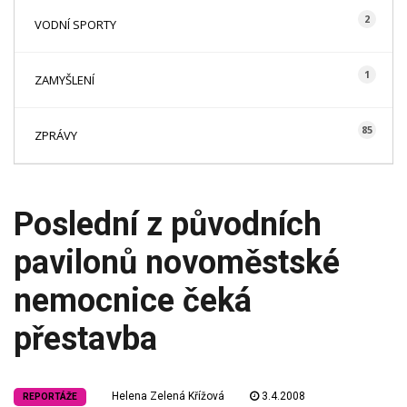
2
VODNÍ SPORTY
1
ZAMYŠLENÍ
85
ZPRÁVY
Poslední z původních
pavilonů novoměstské
nemocnice čeká
přestavba
Helena Zelená Křížová
3.4.2008
REPORTÁŽE