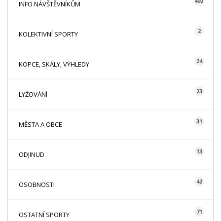
492
INFO NÁVŠTĚVNÍKŮM
2
KOLEKTIVNÍ SPORTY
24
KOPCE, SKÁLY, VÝHLEDY
23
LYŽOVÁNÍ
31
MĚSTA A OBCE
13
ODJINUD
42
OSOBNOSTI
71
OSTATNÍ SPORTY