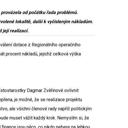
 provázela od počátku řada problémů.
zvolené lokalitě, další k vyčísleným nákladům.
její realizací.
válení dotace z Regionálního operačního
t procent nákladů, jejichž celková výška
ístostarostky Dagmar Zvěřinové ovlivnit
přena, je možné, že se realizace projektu
tvo, ale všichni členové rady napříč politickým
 bude muset vážit každý krok. Nemyslím si, že
cí finance jsou něco, co nikdo nebere na lehkou