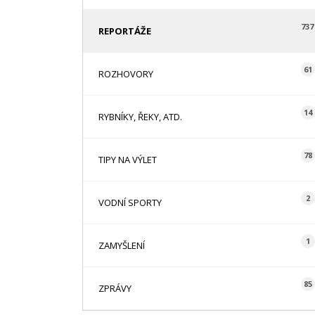
737
REPORTÁŽE
61
ROZHOVORY
14
RYBNÍKY, ŘEKY, ATD.
78
TIPY NA VÝLET
2
VODNÍ SPORTY
1
ZAMYŠLENÍ
85
ZPRÁVY