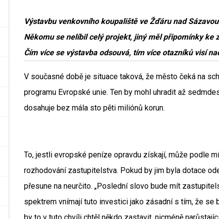
Výstavbu venkovního koupaliště ve Žďáru nad Sázavou
Někomu se nelíbil celý projekt, jiný měl připomínky ke 
Čím více se výstavba odsouvá, tím více otazníků visí nad 
V současné době je situace taková, že město čeká na sch
programu Evropské unie. Ten by mohl uhradit až sedmdesá
dosahuje bez mála sto pěti miliónů korun.
To, jestli evropské peníze opravdu získají, může podle m
rozhodování zastupitelstva. Pokud by jim byla dotace ode
přesune na neurčito. „Poslední slovo bude mít zastupitels
spektrem vnímají tuto investici jako zásadní s tím, že se
by to v tuto chvíli chtěl někdo zastavit, nicméně narůstají