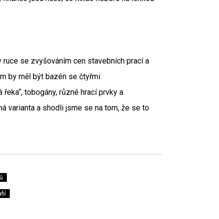
v ruce se zvyšováním cen stavebních prací a
em by měl být bazén se čtyřmi
řeka“, tobogány, různé hrací prvky a
 varianta a shodli jsme se na tom, že se to
ů
fií