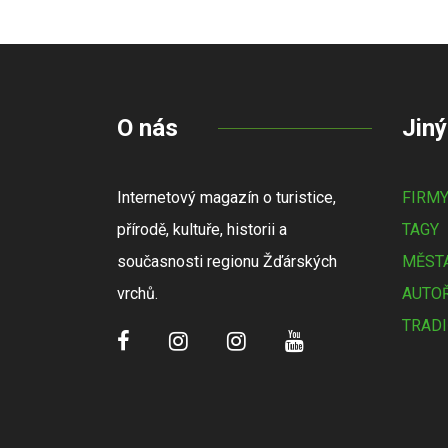
O nás
Jiný
Internetový magazín o turistice,
FIRM
přírodě, kultuře, historii a
TAGY
současnosti regionu Žďárských
MĚSTA
vrchů.
AUTOŘ
TRADI