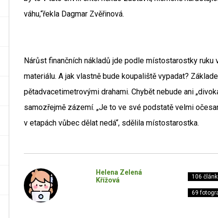
váhu,“řekla Dagmar Zvěřinová.
Nárůst finančních nákladů jde podle místostarostky ruku 
materiálu. A jak vlastně bude koupaliště vypadat? Základ
pětadvacetimetrovými drahami. Chybět nebude ani „divoká 
samozřejmě zázemí. „Je to ve své podstatě velmi očesaná
v etapách vůbec dělat nedá“, sdělila místostarostka.
Helena Zelená
106 článk
Křížová
69 fotogra