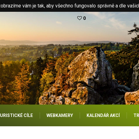
brazíme vám je tak, aby všechno fungovalo správně a dle vašic
0
URISTICKÉ CÍLE
WEBKAMERY
KALENDÁŘ AKCÍ
TR