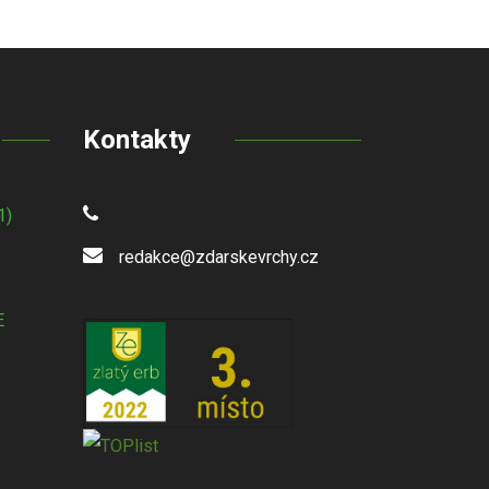
Kontakty
1)
redakce@zdarskevrchy.cz
E