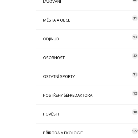
LYŽOVÁNÍ
31
MĚSTA A OBCE
13
ODJINUD
42
OSOBNOSTI
71
OSTATNÍ SPORTY
12
POSTŘEHY ŠÉFREDAKTORA
30
POVĚSTI
177
PŘÍRODA A EKOLOGIE