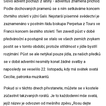
Slovo advent pochází z latiny - adventus znamená příchod.
Podle dochovaných pramenů se s ním setkáváme koncem
čtvrtého století v jižní Galii. Nejstarší písemné svědectví je
zaznamenáno v postním řádu biskupa Perpetua z Tours ve
Francii koncem šestého století. Ten zavedl půst v době
předvánoční a postupně se stalo ve všech zemích zvykem
postit se v tomto období, protože střídmost v jídle bystří
rozjímání. Půst se ale netýkal pouze jídla, za našich předků
se v době adventní nesměly konat žádné svatby a
naposledy se veselilo 22. listopadu, kdy má svátek svatá
Cecílie, patronka muzikantů.
Pokud si v těchto dnech přivstanete, můžete se v kostele
zúčastnit takzvaných rorátů. Je to každodenní mše svatá,
jejíž název je odvozen od mešního zpěvu „Rosu dejte