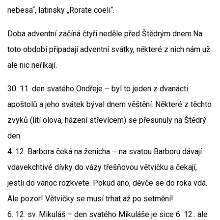
nebesa“, latinsky „Rorate coeli“.
Doba adventní začíná čtyři neděle před Štědrým dnem.Na
toto období připadají adventní svátky, některé z nich nám už
ale nic neříkají.
30. 11. den svatého Ondřeje – byl to jeden z dvanácti
apoštolů a jeho svátek býval dnem věštění. Některé z těchto
zvyků (lití olova, házení střevícem) se přesunuly na Štědrý
den.
4. 12. Barbora čeká na ženicha – na svatou Barboru dávají
vdavekchtivé dívky do vázy třešňovou větvičku a čekají,
jestli do vánoc rozkvete. Pokud ano, děvče se do roka vdá.
Ale pozor! Větvičky se musí trhat až po setmění!
6. 12. sv. Mikuláš – den svatého Mikuláše je sice 6. 12.. ale