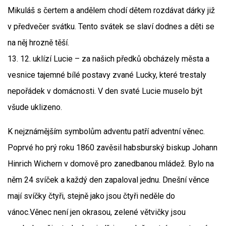
Mikuláš s čertem a andělem chodí dětem rozdávat dárky již
v předvečer svátku. Tento svátek se slaví dodnes a děti se
na něj hrozně těší.
13. 12. uklízí Lucie – za našich předků obcházely města a
vesnice tajemné bílé postavy zvané Lucky, které trestaly
nepořádek v domácnosti. V den svaté Lucie muselo být
všude uklizeno.
K nejznámějším symbolům adventu patří adventní věnec.
Poprvé ho prý roku 1860 zavěsil habsburský biskup Johann
Hinrich Wichern v domově pro zanedbanou mládež. Bylo na
něm 24 svíček a každý den zapaloval jednu. Dnešní věnce
mají svíčky čtyři, stejně jako jsou čtyři neděle do
vánoc.Věnec není jen okrasou, zelené větvičky jsou