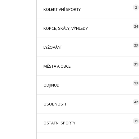
2
KOLEKTIVNÍ SPORTY
24
KOPCE, SKÁLY, VÝHLEDY
23
LYŽOVÁNÍ
31
MĚSTA A OBCE
13
ODJINUD
42
OSOBNOSTI
71
OSTATNÍ SPORTY