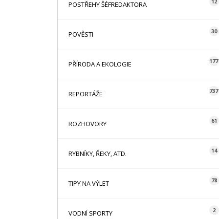
12
POSTŘEHY ŠÉFREDAKTORA
30
POVĚSTI
177
PŘÍRODA A EKOLOGIE
737
REPORTÁŽE
61
ROZHOVORY
14
RYBNÍKY, ŘEKY, ATD.
78
TIPY NA VÝLET
2
VODNÍ SPORTY