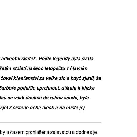
 adventní svátek. Podle legendy byla svatá
etím století našeho letopočtu v hlavním
oval křesťanství za velké zlo a když zjistil, že
Barboře podařilo uprchnout, utíkala k blízké
adou se však dostala do rukou soudu, byla
jel z čistého nebe blesk a na místě jej
a byla časem prohlášena za svatou a dodnes je