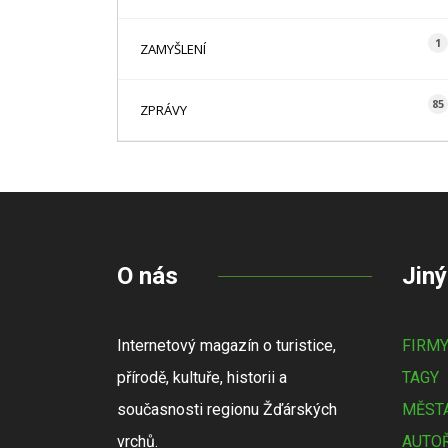
1
ZAMYŠLENÍ
85
ZPRÁVY
O nás
Jiný
Internetový magazín o turistice,
FIRM
přírodě, kultuře, historii a
TAGY
současnosti regionu Žďárských
MĚSTA
vrchů.
AUTOŘ