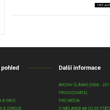
1907 arch
 pohled
Další informace
Y
ARCHIV ČLÁNKŮ (2006 - 201
PROVOZOVATEL
 A OBCE
PRO MÉDIA
I A ZDROJE
O NÁS ANEB NA CO SE PTÁT