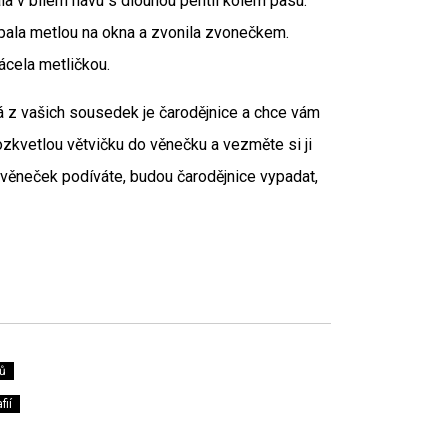
la v bílém hávu s dlouhou pentlí kolem pasu.
lepala metlou na okna a zvonila zvonečkem.
ácela metličkou.
rá z vašich sousedek je čarodějnice a chce vám
zkvetlou větvičku do věnečku a vezměte si ji
 věneček podíváte, budou čarodějnice vypadat,
ů
fií