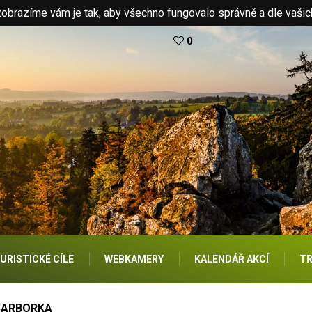
brazíme vám je tak, aby všechno fungovalo správně a dle vašic
0
URISTICKÉ CÍLE
WEBKAMERY
KALENDÁŘ AKCÍ
TR
BARBORKA