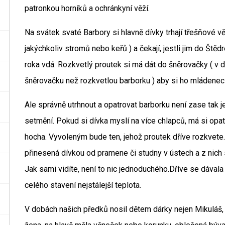
patronkou horníků a ochránkyní věží.
Na svátek svaté Barbory si hlavně dívky trhají třešňové v
jakýchkoliv stromů nebo keřů ) a čekají, jestli jim do Št
roka vdá. Rozkvetlý proutek si má dát do šněrovačky ( v 
šněrovačku než rozkvetlou barborku ) aby si ho mládenec v
Ale správně utrhnout a opatrovat barborku není zase tak 
setmění. Pokud si dívka myslí na více chlapců, má si opa
hocha. Vyvoleným bude ten, jehož proutek dříve rozkvete
přinesená dívkou od pramene či studny v ústech a z nich
Jak sami vidíte, není to nic jednoduchého.Dříve se dávala
celého stavení nejstálejší teplota.
V dobách našich předků nosil dětem dárky nejen Mikuláš, a