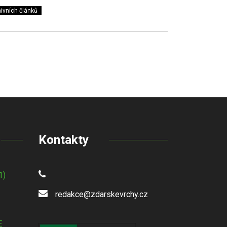
ivních článků
Kontakty
1)
redakce@zdarskevrchy.cz
E