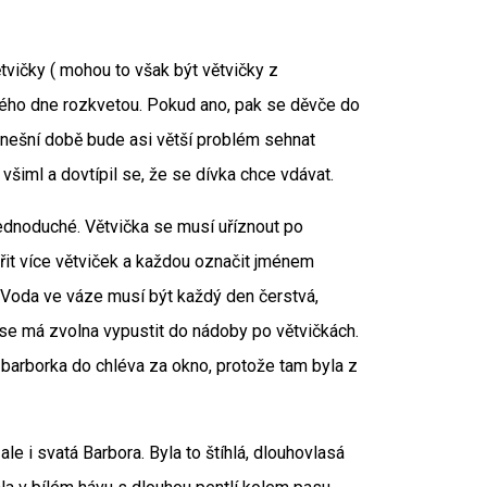
ětvičky ( mohou to však být větvičky z
ědrého dne rozkvetou. Pokud ano, pak se děvče do
dnešní době bude asi větší problém sehnat
šiml a dovtípil se, že se dívka chce vdávat.
jednoduché. Větvička se musí uříznout po
třit více větviček a každou označit jménem
.Voda ve váze musí být každý den čerstvá,
 se má zvolna vypustit do nádoby po větvičkách.
 barborka do chléva za okno, protože tam byla z
le i svatá Barbora. Byla to štíhlá, dlouhovlasá