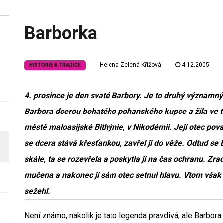
Barborka
Helena Zelená Křížová
4.12.2005
HISTORIE A TRADICE
4. prosince je den svaté Barbory. Je to druhý významný
Barbora dcerou bohatého pohanského kupce a žila ve tř
městě maloasijské Bithýnie, v Nikodémii. Její otec považ
se dcera stává křesťankou, zavřel ji do věže. Odtud se 
skále, ta se rozevřela a poskytla jí na čas ochranu. Zr
mučena a nakonec jí sám otec setnul hlavu. Vtom však s
sežehl.
Není známo, nakolik je tato legenda pravdivá, ale Barbor