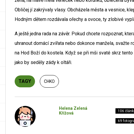
žena, na hlavě měla věneček nebo korunku, oblečená býva
Obličej jí zakrývaly vlasy. Obcházela města a vesnice, k
Hodným dětem rozdávala ořechy a ovoce, ty zlobivé vypl
A ještě jedna rada na závěr. Pokud chcete rozpoznat, kte
uhranout domácí zvířata nebo dokonce manžela, svažte ro
na Hod Boží do kostela. Když se při mši svaté skrz tento
jako by seděly zády k oltáři.
TAGY
CHKO
Helena Zelená
106 článk
Křížová
69 fotogra