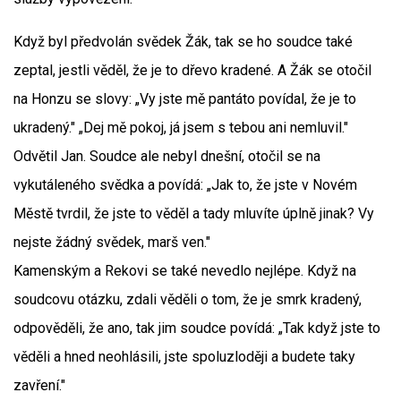
Když byl předvolán svědek Žák, tak se ho soudce také
zeptal, jestli věděl, že je to dřevo kradené. A Žák se otočil
na Honzu se slovy: „Vy jste mě pantáto povídal, že je to
ukradený." „Dej mě pokoj, já jsem s tebou ani nemluvil."
Odvětil Jan. Soudce ale nebyl dnešní, otočil se na
vykutáleného svědka a povídá: „Jak to, že jste v Novém
Městě tvrdil, že jste to věděl a tady mluvíte úplně jinak? Vy
nejste žádný svědek, marš ven."
Kamenským a Rekovi se také nevedlo nejlépe. Když na
soudcovu otázku, zdali věděli o tom, že je smrk kradený,
odpověděli, že ano, tak jim soudce povídá: „Tak když jste to
věděli a hned neohlásili, jste spoluzloději a budete taky
zavření."