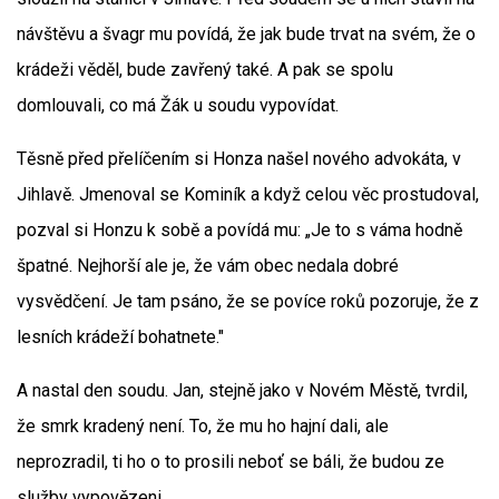
návštěvu a švagr mu povídá, že jak bude trvat na svém, že o
krádeži věděl, bude zavřený také. A pak se spolu
domlouvali, co má Žák u soudu vypovídat.
Těsně před přelíčením si Honza našel nového advokáta, v
Jihlavě. Jmenoval se Kominík a když celou věc prostudoval,
pozval si Honzu k sobě a povídá mu: „Je to s váma hodně
špatné. Nejhorší ale je, že vám obec nedala dobré
vysvědčení. Je tam psáno, že se povíce roků pozoruje, že z
lesních krádeží bohatnete."
A nastal den soudu. Jan, stejně jako v Novém Městě, tvrdil,
že smrk kradený není. To, že mu ho hajní dali, ale
neprozradil, ti ho o to prosili neboť se báli, že budou ze
služby vypovězeni.