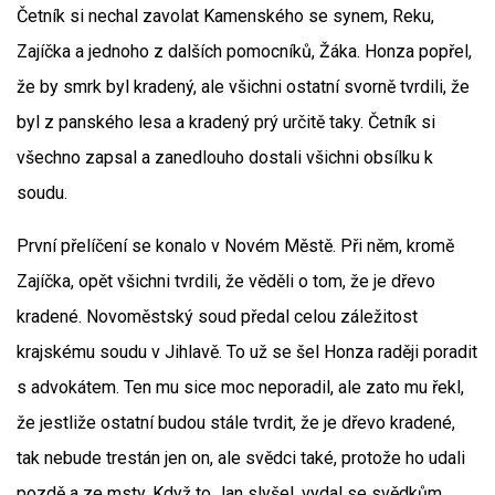
Četník si nechal zavolat Kamenského se synem, Reku,
Zajíčka a jednoho z dalších pomocníků, Žáka. Honza popřel,
že by smrk byl kradený, ale všichni ostatní svorně tvrdili, že
byl z panského lesa a kradený prý určitě taky. Četník si
všechno zapsal a zanedlouho dostali všichni obsílku k
soudu.
První přelíčení se konalo v Novém Městě. Při něm, kromě
Zajíčka, opět všichni tvrdili, že věděli o tom, že je dřevo
kradené. Novoměstský soud předal celou záležitost
krajskému soudu v Jihlavě. To už se šel Honza raději poradit
s advokátem. Ten mu sice moc neporadil, ale zato mu řekl,
že jestliže ostatní budou stále tvrdit, že je dřevo kradené,
tak nebude trestán jen on, ale svědci také, protože ho udali
pozdě a ze msty. Když to Jan slyšel, vydal se svědkům