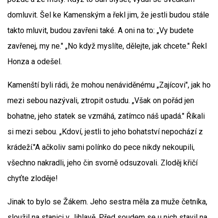
domluvit. Šel ke Kamenským a řekl jim, že jestli budou stále
takto mluvit, budou zavřeni také. A oni na to: „Vy budete
zavřenej, my ne." „No když myslíte, dělejte, jak chcete." Řekl
Honza a odešel.
Kamenští byli rádi, že mohou nenáviděnému „Zajícovi", jak ho
mezi sebou nazývali, ztropit ostudu. „Však on pořád jen
bohatne, jeho statek se vzmáhá, zatímco náš upadá." Říkali
si mezi sebou. „Kdoví, jestli to jeho bohatství nepochází z
krádeží."A ačkoliv sami polínko do pece nikdy nekoupili,
všechno nakradli, jeho čin svorně odsuzovali. Zloděj křičí
chyťte zloděje!
Jinak to bylo se Žákem. Jeho sestra měla za muže četníka,
sloužil na stanici v Jihlavě. Před soudem se u nich stavil na