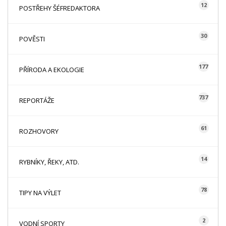
12
POSTŘEHY ŠÉFREDAKTORA
30
POVĚSTI
177
PŘÍRODA A EKOLOGIE
737
REPORTÁŽE
61
ROZHOVORY
14
RYBNÍKY, ŘEKY, ATD.
78
TIPY NA VÝLET
2
VODNÍ SPORTY