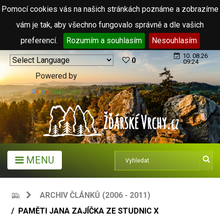
Pomocí cookies vás na našich stránkách poznáme a zobrazíme
vám je tak, aby všechno fungovalo správně a dle vašich
preferencí.
Rozumím a souhlasím
Nesouhlasím
10. 08.26
0
09:24
Powered by
Translate
MENU
ARCHIV ČLÁNKŮ (2006 - 2011)
PAMĚTI JANA ZAJÍČKA ZE STUDNIC X