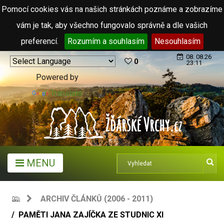
Pomocí cookies vás na našich stránkách poznáme a zobrazíme
vám je tak, aby všechno fungovalo správně a dle vašich
preferencí.
Rozumím a souhlasím
Nesouhlasím
08. 08.26
0
23:11
Powered by
Translate
MENU
ARCHIV ČLÁNKŮ (2006 - 2011)
PAMĚTI JANA ZAJÍČKA ZE STUDNIC XI