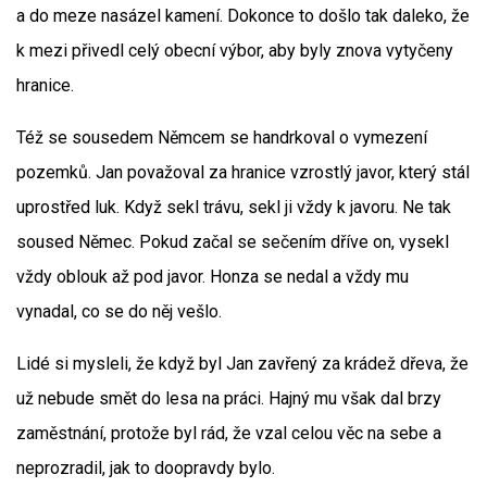
a do meze nasázel kamení. Dokonce to došlo tak daleko, že
k mezi přivedl celý obecní výbor, aby byly znova vytyčeny
hranice.
Též se sousedem Němcem se handrkoval o vymezení
pozemků. Jan považoval za hranice vzrostlý javor, který stál
uprostřed luk. Když sekl trávu, sekl ji vždy k javoru. Ne tak
soused Němec. Pokud začal se sečením dříve on, vysekl
vždy oblouk až pod javor. Honza se nedal a vždy mu
vynadal, co se do něj vešlo.
Lidé si mysleli, že když byl Jan zavřený za krádež dřeva, že
už nebude smět do lesa na práci. Hajný mu však dal brzy
zaměstnání, protože byl rád, že vzal celou věc na sebe a
neprozradil, jak to doopravdy bylo.