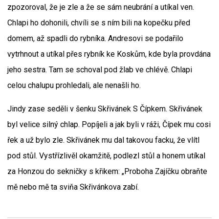
zpozoroval, že je zle a že se sám neubrání a utíkal ven.
Chlapi ho dohonili, chvíli se s ním bili na kopečku před
domem, až spadli do rybníka. Andresovi se podařilo
vytrhnout a utíkal přes rybník ke Koskům, kde byla provdána
jeho sestra. Tam se schoval pod žlab ve chlévě. Chlapi
celou chalupu prohledali, ale nenašli ho.
Jindy zase seděli v šenku Skřivánek S Čípkem. Skřivánek
byl velice silný chlap. Popíjeli a jak byli v ráži, Čípek mu cosi
řek a už bylo zle. Skřivánek mu dal takovou facku, že vlítl
pod stůl. Vystřízlivěl okamžitě, podlezl stůl a honem utíkal
za Honzou do sekničky s křikem: „Proboha Zajíčku obraňte
mě nebo mě ta sviňa Skřivánkova zabí.