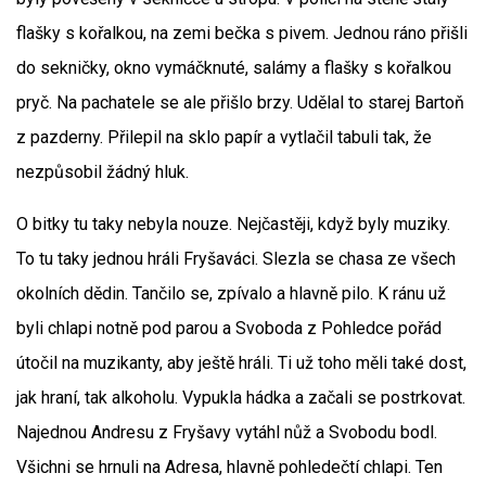
flašky s kořalkou, na zemi bečka s pivem. Jednou ráno přišli
do sekničky, okno vymáčknuté, salámy a flašky s kořalkou
pryč. Na pachatele se ale přišlo brzy. Udělal to starej Bartoň
z pazderny. Přilepil na sklo papír a vytlačil tabuli tak, že
nezpůsobil žádný hluk.
O bitky tu taky nebyla nouze. Nejčastěji, když byly muziky.
To tu taky jednou hráli Fryšaváci. Slezla se chasa ze všech
okolních dědin. Tančilo se, zpívalo a hlavně pilo. K ránu už
byli chlapi notně pod parou a Svoboda z Pohledce pořád
útočil na muzikanty, aby ještě hráli. Ti už toho měli také dost,
jak hraní, tak alkoholu. Vypukla hádka a začali se postrkovat.
Najednou Andresu z Fryšavy vytáhl nůž a Svobodu bodl.
Všichni se hrnuli na Adresa, hlavně pohledečtí chlapi. Ten