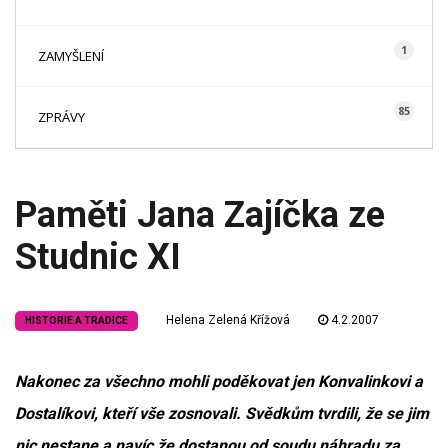
1
ZAMYŠLENÍ
85
ZPRÁVY
Paměti Jana Zajíčka ze
Studnic XI
Helena Zelená Křížová
4.2.2007
HISTORIE A TRADICE
Nakonec za všechno mohli poděkovat jen Konvalinkovi a
Dostalíkovi, kteří vše zosnovali. Svědkům tvrdili, že se jim
nic nestane a navíc že dostanou od soudu náhradu za