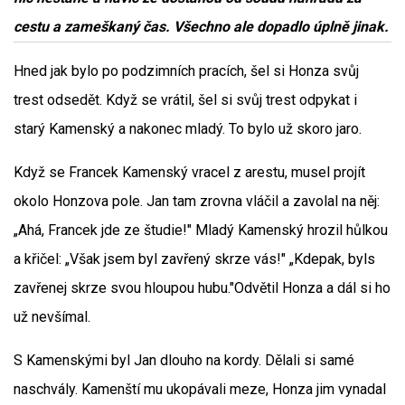
cestu a zameškaný čas. Všechno ale dopadlo úplně jinak.
Hned jak bylo po podzimních pracích, šel si Honza svůj
trest odsedět. Když se vrátil, šel si svůj trest odpykat i
starý Kamenský a nakonec mladý. To bylo už skoro jaro.
Když se Francek Kamenský vracel z arestu, musel projít
okolo Honzova pole. Jan tam zrovna vláčil a zavolal na něj:
„Ahá, Francek jde ze študie!" Mladý Kamenský hrozil hůlkou
a křičel: „Však jsem byl zavřený skrze vás!" „Kdepak, byls
zavřenej skrze svou hloupou hubu."Odvětil Honza a dál si ho
už nevšímal.
S Kamenskými byl Jan dlouho na kordy. Dělali si samé
naschvály. Kamenští mu ukopávali meze, Honza jim vynadal