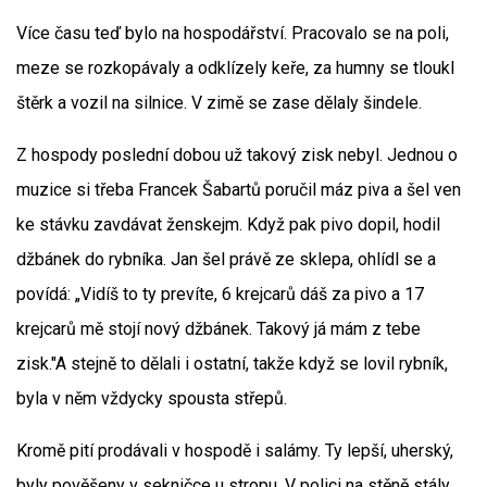
Více času teď bylo na hospodářství. Pracovalo se na poli,
meze se rozkopávaly a odklízely keře, za humny se tloukl
štěrk a vozil na silnice. V zimě se zase dělaly šindele.
Z hospody poslední dobou už takový zisk nebyl. Jednou o
muzice si třeba Francek Šabartů poručil máz piva a šel ven
ke stávku zavdávat ženskejm. Když pak pivo dopil, hodil
džbánek do rybníka. Jan šel právě ze sklepa, ohlídl se a
povídá: „Vidíš to ty prevíte, 6 krejcarů dáš za pivo a 17
krejcarů mě stojí nový džbánek. Takový já mám z tebe
zisk."A stejně to dělali i ostatní, takže když se lovil rybník,
byla v něm vždycky spousta střepů.
Kromě pití prodávali v hospodě i salámy. Ty lepší, uherský,
byly pověšeny v sekničce u stropu. V polici na stěně stály