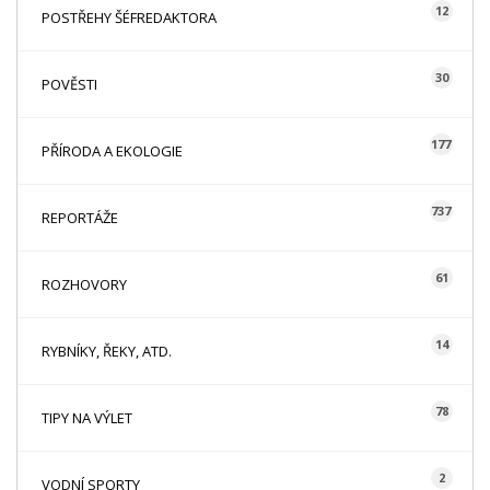
12
POSTŘEHY ŠÉFREDAKTORA
30
POVĚSTI
177
PŘÍRODA A EKOLOGIE
737
REPORTÁŽE
61
ROZHOVORY
14
RYBNÍKY, ŘEKY, ATD.
78
TIPY NA VÝLET
2
VODNÍ SPORTY