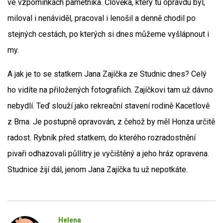
ve vzpomínkách pamětníka. Člověka, který tu opravdu byl,
miloval i nenáviděl, pracoval i lenošil a denně chodil po
stejných cestách, po kterých si dnes můžeme vyšlápnout i
my.
A jak je to se statkem Jana Zajíčka ze Studnic dnes? Celý
ho vidíte na přiložených fotografiích. Zajíčkovi tam už dávno
nebydlí. Teď slouží jako rekreační stavení rodině Kacetlově
z Brna. Je postupně opravován, z čehož by měl Honza určitě
radost. Rybník před statkem, do kterého rozradostnění
pivaři odhazovali půllitry je vyčištěný a jeho hráz opravena.
Studnice žijí dál, jenom Jana Zajíčka tu už nepotkáte.
Helena