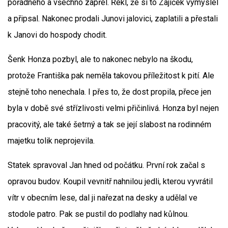
pořádného a všechno zapřel. Řekl, že si to Zajíček vymyslel
a připsal. Nakonec prodali Junovi jalovici, zaplatili a přestali
k Janovi do hospody chodit.
Šenk Honza pozbyl, ale to nakonec nebylo na škodu,
protože Františka pak neměla takovou příležitost k pití. Ale
stejně toho nenechala. I přes to, že dost propila, přece jen
byla v době své střízlivosti velmi přičinlivá. Honza byl nejen
pracovitý, ale také šetrný a tak se její slabost na rodinném
majetku tolik neprojevila.
Statek spravoval Jan hned od počátku. První rok začal s
opravou budov. Koupil vevnitř nahnilou jedli, kterou vyvrátil
vítr v obecním lese, dal ji nařezat na desky a udělal ve
stodole patro. Pak se pustil do podlahy nad kůlnou.