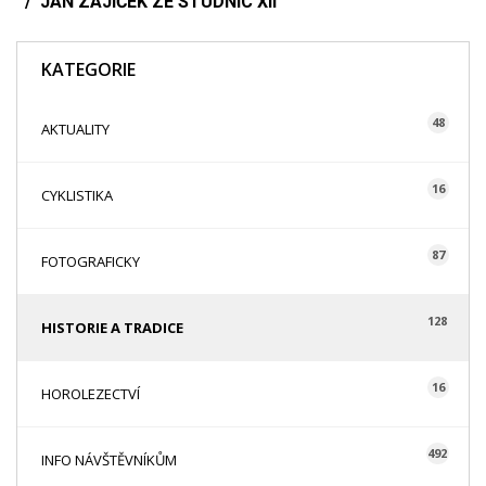
JAN ZAJÍČEK ZE STUDNIC XII
KATEGORIE
48
AKTUALITY
16
CYKLISTIKA
87
FOTOGRAFICKY
128
HISTORIE A TRADICE
16
HOROLEZECTVÍ
492
INFO NÁVŠTĚVNÍKŮM