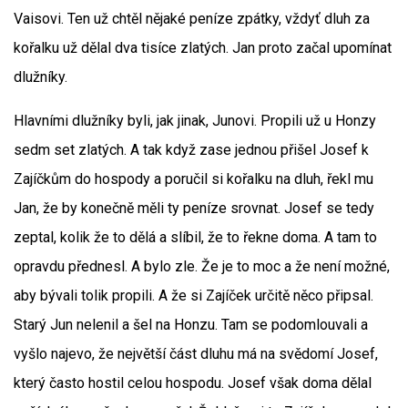
Vaisovi. Ten už chtěl nějaké peníze zpátky, vždyť dluh za
kořalku už dělal dva tisíce zlatých. Jan proto začal upomínat
dlužníky.
Hlavními dlužníky byli, jak jinak, Junovi. Propili už u Honzy
sedm set zlatých. A tak když zase jednou přišel Josef k
Zajíčkům do hospody a poručil si kořalku na dluh, řekl mu
Jan, že by konečně měli ty peníze srovnat. Josef se tedy
zeptal, kolik že to dělá a slíbil, že to řekne doma. A tam to
opravdu přednesl. A bylo zle. Že je to moc a že není možné,
aby bývali tolik propili. A že si Zajíček určitě něco připsal.
Starý Jun nelenil a šel na Honzu. Tam se podomlouvali a
vyšlo najevo, že největší část dluhu má na svědomí Josef,
který často hostil celou hospodu. Josef však doma dělal