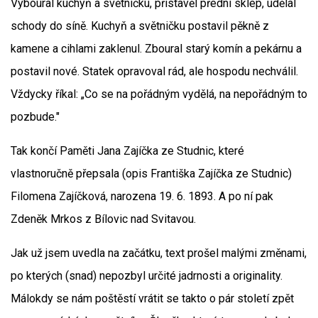
Vyboural kuchyň a světničku, přistavěl přední sklep, udělal
schody do síně. Kuchyň a světničku postavil pěkně z
kamene a cihlami zaklenul. Zboural starý komín a pekárnu a
postavil nové. Statek opravoval rád, ale hospodu nechválil.
Vždycky říkal: „Co se na pořádným vydělá, na nepořádným to
pozbude."
Tak končí Paměti Jana Zajíčka ze Studnic, které
vlastnoručně přepsala (opis Františka Zajíčka ze Studnic)
Filomena Zajíčková, narozena 19. 6. 1893. A po ní pak
Zdeněk Mrkos z Bílovic nad Svitavou.
Jak už jsem uvedla na začátku, text prošel malými změnami,
po kterých (snad) nepozbyl určité jadrnosti a originality.
Málokdy se nám poštěstí vrátit se takto o pár století zpět