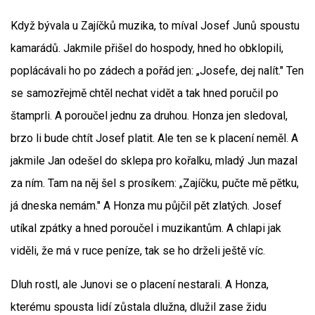
Když bývala u Zajíčků muzika, to míval Josef Junů spoustu
kamarádů. Jakmile přišel do hospody, hned ho obklopili,
poplácávali ho po zádech a pořád jen: „Josefe, dej nalít." Ten
se samozřejmě chtěl nechat vidět a tak hned poručil po
štamprli. A poroučel jednu za druhou. Honza jen sledoval,
brzo li bude chtít Josef platit. Ale ten se k placení neměl. A
jakmile Jan odešel do sklepa pro kořalku, mladý Jun mazal
za ním. Tam na něj šel s prosíkem: „Zajíčku, pučte mě pětku,
já dneska nemám." A Honza mu půjčil pět zlatých. Josef
utíkal zpátky a hned poroučel i muzikantům. A chlapi jak
viděli, že má v ruce peníze, tak se ho drželi ještě víc.
Dluh rostl, ale Junovi se o placení nestarali. A Honza,
kterému spousta lidí zůstala dlužna, dlužil zase židu