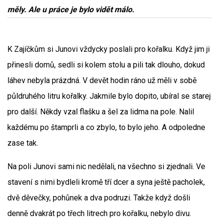
měly. Ale u práce je bylo vidět málo.
K Zajíčkům si Junovi vždycky poslali pro kořalku. Když jim ji
přinesli domů, sedli si kolem stolu a pili tak dlouho, dokud
láhev nebyla prázdná. V devět hodin ráno už měli v sobě
půldruhého litru kořalky. Jakmile bylo dopito, ubíral se starej
pro další. Někdy vzal flašku a šel za lidma na pole. Nalil
každému po štamprli a co zbylo, to bylo jeho. A odpoledne
zase tak.
Na poli Junovi sami nic nedělali, na všechno si zjednali. Ve
stavení s nimi bydleli kromě tří dcer a syna ještě pacholek,
dvě děvečky, pohůnek a dva podruzi. Takže když došli
denně dvakrát po třech litrech pro kořalku, nebylo divu.