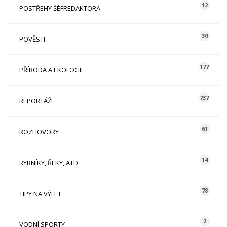
12
POSTŘEHY ŠÉFREDAKTORA
30
POVĚSTI
177
PŘÍRODA A EKOLOGIE
737
REPORTÁŽE
61
ROZHOVORY
14
RYBNÍKY, ŘEKY, ATD.
78
TIPY NA VÝLET
2
VODNÍ SPORTY