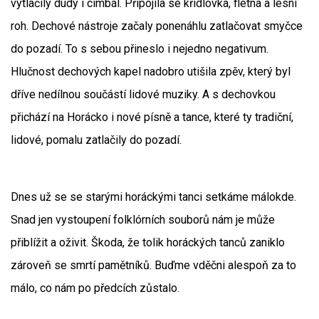
vytlačily dudy i cimbál. Připojila se křídlovka, flétna a lesní
roh. Dechové nástroje začaly ponenáhlu zatlačovat smyčce
do pozadí. To s sebou přineslo i nejedno negativum.
Hlučnost dechových kapel nadobro utišila zpěv, který byl
dříve nedílnou součástí lidové muziky. A s dechovkou
přichází na Horácko i nové písně a tance, které ty tradiční,
lidové, pomalu zatlačily do pozadí.
Dnes už se se starými horáckými tanci setkáme málokde.
Snad jen vystoupení folklórních souborů nám je může
přiblížit a oživit. Škoda, že tolik horáckých tanců zaniklo
zároveň se smrtí pamětníků. Buďme vděčni alespoň za to
málo, co nám po předcích zůstalo.