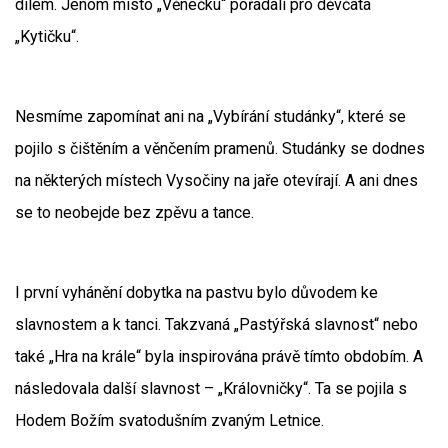
dílem. Jenom místo „Věnečku“ pořádali pro děvčata
„Kytičku“.
Nesmíme zapomínat ani na „Vybírání studánky“, které se
pojilo s čištěním a věnčením pramenů. Studánky se dodnes
na některých místech Vysočiny na jaře otevírají. A ani dnes
se to neobejde bez zpěvu a tance.
I první vyhánění dobytka na pastvu bylo důvodem ke
slavnostem a k tanci. Takzvaná „Pastýřská slavnost“ nebo
také „Hra na krále“ byla inspirována právě tímto obdobím. A
následovala další slavnost – „Královničky“. Ta se pojila s
Hodem Božím svatodušním zvaným Letnice.