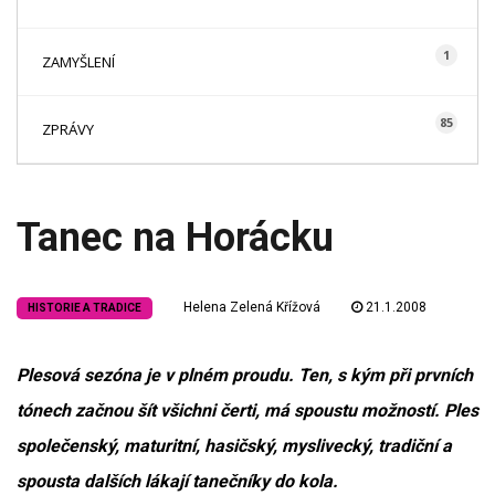
1
ZAMYŠLENÍ
85
ZPRÁVY
Tanec na Horácku
Helena Zelená Křížová
21.1.2008
HISTORIE A TRADICE
Plesová sezóna je v plném proudu. Ten, s kým při prvních
tónech začnou šít všichni čerti, má spoustu možností. Ples
společenský, maturitní, hasičský, myslivecký, tradiční a
spousta dalších lákají tanečníky do kola.