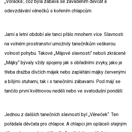
„Voračka“, což byla zábava se zaváděním děvčat a
odevzdávání věnečků s kořením chlapcům.
Jarní a letní období ale tanci přálo mnohem více. Slavnosti
na volném prostranství umožnily tanečníkům veškerou
volnost pohybu. Takové „Májové slavnosti“ neboli zkráceně
„Májky“ bývaly vždy spojeny jak s obřadními zvyky, jako je
třeba dražba dívčích májek nebo zaplétání májky červenými
a bílými stuhami, tak i s tanečními zábavami. Pod májí se
tančilo první květnovou neděli nebo ve svatodušní pondělí.
Jednou z dalších tanečních slavností byl „Věneček“. Ten
pořádala děvčata pro chlapce. A chlapci jim opláceli stejným