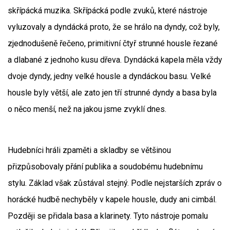
skřípácká muzika. Skřípácká podle zvuků, které nástroje
vyluzovaly a dyndácká proto, že se hrálo na dyndy, což byly,
zjednodušeně řečeno, primitivní čtyř strunné housle řezané
a dlabané z jednoho kusu dřeva. Dyndácká kapela měla vždy
dvoje dyndy, jedny velké housle a dyndáckou basu. Velké
housle byly větší, ale zato jen tří strunné dyndy a basa byla
o něco menší, než na jakou jsme zvyklí dnes.
Hudebníci hráli zpaměti a skladby se většinou
přizpůsobovaly přání publika a soudobému hudebnímu
stylu. Základ však zůstával stejný. Podle nejstarších zpráv o
horácké hudbě nechyběly v kapele housle, dudy ani cimbál.
Později se přidala basa a klarinety. Tyto nástroje pomalu