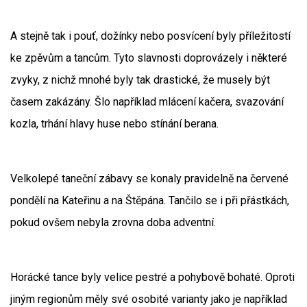
A stejně tak i pouť, dožínky nebo posvícení byly příležitostí
ke zpěvům a tancům. Tyto slavnosti doprovázely i některé
zvyky, z nichž mnohé byly tak drastické, že musely být
časem zakázány. Šlo například mlácení kačera, svazování
kozla, trhání hlavy huse nebo stínání berana.
Velkolepé taneční zábavy se konaly pravidelně na červené
pondělí na Kateřinu a na Štěpána. Tančilo se i při přástkách,
pokud ovšem nebyla zrovna doba adventní.
Horácké tance byly velice pestré a pohybově bohaté. Oproti
jiným regionům měly své osobité varianty jako je například