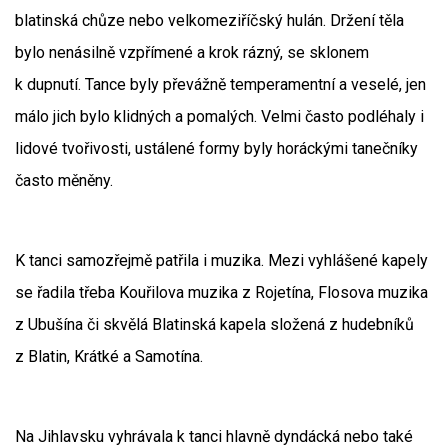
blatinská chůze nebo velkomeziříčský hulán. Držení těla
bylo nenásilně vzpřímené a krok rázný, se sklonem
k dupnutí. Tance byly převážně temperamentní a veselé, jen
málo jich bylo klidných a pomalých. Velmi často podléhaly i
lidové tvořivosti, ustálené formy byly horáckými tanečníky
často měněny.
K tanci samozřejmě patřila i muzika. Mezi vyhlášené kapely
se řadila třeba Kouřilova muzika z Rojetína, Flosova muzika
z Ubušína či skvělá Blatinská kapela složená z hudebníků
z Blatin, Krátké a Samotína.
Na Jihlavsku vyhrávala k tanci hlavně dyndácká nebo také