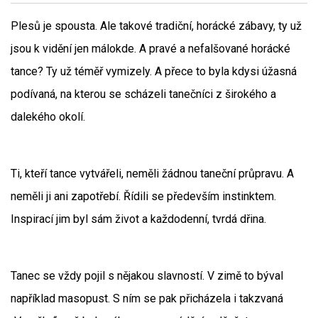
Plesů je spousta. Ale takové tradiční, horácké zábavy, ty už
jsou k vidění jen málokde. A pravé a nefalšované horácké
tance? Ty už téměř vymizely. A přece to byla kdysi úžasná
podívaná, na kterou se scházeli tanečníci z širokého a
dalekého okolí.
Ti, kteří tance vytvářeli, neměli žádnou taneční průpravu. A
neměli ji ani zapotřebí. Řídili se především instinktem.
Inspirací jim byl sám život a každodenní, tvrdá dřina.
Tanec se vždy pojil s nějakou slavností. V zimě to býval
například masopust. S ním se pak přicházela i takzvaná