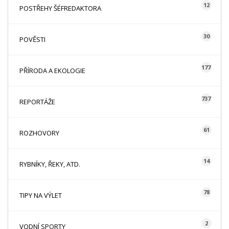
12
POSTŘEHY ŠÉFREDAKTORA
30
POVĚSTI
177
PŘÍRODA A EKOLOGIE
737
REPORTÁŽE
61
ROZHOVORY
14
RYBNÍKY, ŘEKY, ATD.
78
TIPY NA VÝLET
2
VODNÍ SPORTY