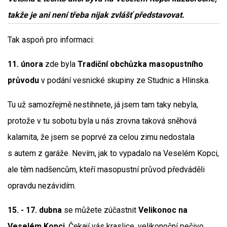
takže je ani není třeba nijak zvlášť představovat.
Tak aspoň pro informaci:
11. února
zde byla
Tradiční obchůzka masopustního
průvodu
v podání vesnické skupiny ze Studnic a Hlinska.
Tu už samozřejmě nestihnete, já jsem tam taky nebyla,
protože v tu sobotu byla u nás zrovna taková sněhová
kalamita, že jsem se poprvé za celou zimu nedostala
s autem z garáže. Nevím, jak to vypadalo na Veselém Kopci,
ale těm nadšencům, kteří masopustní průvod předváděli
opravdu nezávidím.
15. - 17. dubna
se můžete zúčastnit
Velikonoc na
Veselém Kopci
. Čekají vás kraslice, velikonoční pečivo,