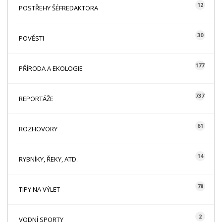
12
POSTŘEHY ŠÉFREDAKTORA
30
POVĚSTI
177
PŘÍRODA A EKOLOGIE
737
REPORTÁŽE
61
ROZHOVORY
14
RYBNÍKY, ŘEKY, ATD.
78
TIPY NA VÝLET
2
VODNÍ SPORTY