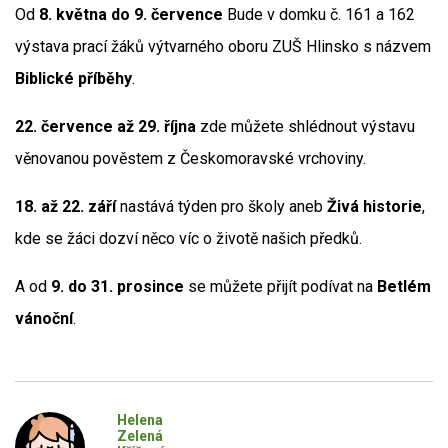
Od
8. května do 9. července
Bude v domku č. 161 a 162
výstava prací žáků výtvarného oboru ZUŠ Hlinsko s názvem
Biblické příběhy
.
22. července až 29. října
zde můžete shlédnout výstavu
věnovanou pověstem z Českomoravské vrchoviny.
18. až 22. září
nastává týden pro školy aneb
Živá historie
,
kde se žáci dozví něco víc o životě našich předků.
A od
9. do 31. prosince
se můžete přijít podívat na
Betlém
vánoční
.
Helena
Zelená