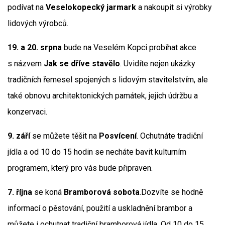
podívat na
Veselokopecký jarmark
a nakoupit si výrobky
lidových výrobců.
19. a 20. srpna
bude na Veselém Kopci probíhat akce
s názvem
Jak se dříve stavělo
. Uvidíte nejen ukázky
tradičních řemesel spojených s lidovým stavitelstvím, ale
také obnovu architektonických památek, jejich údržbu a
konzervaci.
9. září
se můžete těšit na
Posvícení
. Ochutnáte tradiční
jídla a od 10 do 15 hodin se necháte bavit kulturním
programem, který pro vás bude připraven.
7. října
se koná
Bramborová sobota
.Dozvíte se hodně
informací o pěstování, použití a uskladnění brambor a
můžete i ochutnat tradiční bramborová jídla. Od 10 do 15