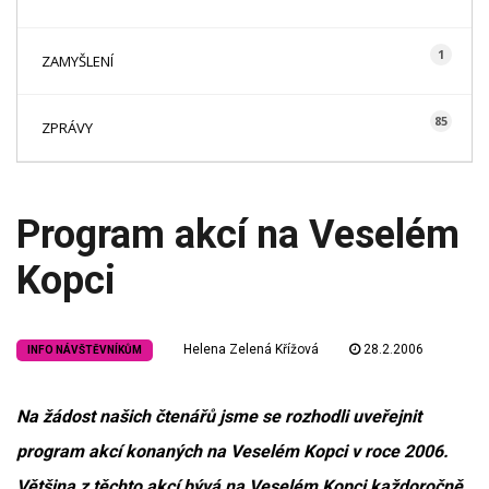
1
ZAMYŠLENÍ
85
ZPRÁVY
Program akcí na Veselém
Kopci
Helena Zelená Křížová
28.2.2006
INFO NÁVŠTĚVNÍKŮM
Na žádost našich čtenářů jsme se rozhodli uveřejnit
program akcí konaných na Veselém Kopci v roce 2006.
Většina z těchto akcí bývá na Veselém Kopci každoročně,