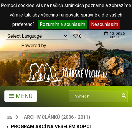
Pomocí cookies vás na našich stránkách poznáme a zobrazíme
vám je tak, aby všechno fungovalo správně a dle vašich
preferencí.
Rozumím a souhlasím
Nesouhlasím
10. 08.26
0
06:11
Powered by
Translate
MENU
ARCHIV ČLÁNKŮ (2006 - 2011)
PROGRAM AKCÍ NA VESELÉM KOPCI