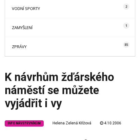
2
VODNÍ SPORTY
1
ZAMYŠLENÍ
85
ZPRÁVY
K návrhům žďárského
náměstí se můžete
vyjádřit i vy
Helena Zelená Křížová
4.10.2006
INFO NÁVŠTĚVNÍKŮM