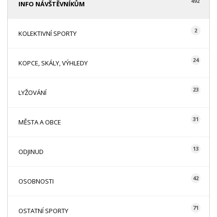
492
INFO NÁVŠTĚVNÍKŮM
2
KOLEKTIVNÍ SPORTY
24
KOPCE, SKÁLY, VÝHLEDY
23
LYŽOVÁNÍ
31
MĚSTA A OBCE
13
ODJINUD
42
OSOBNOSTI
71
OSTATNÍ SPORTY