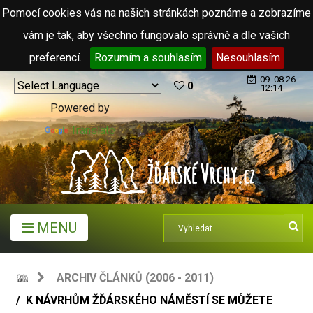
Pomocí cookies vás na našich stránkách poznáme a zobrazíme
vám je tak, aby všechno fungovalo správně a dle vašich
preferencí.
Rozumím a souhlasím
Nesouhlasím
09. 08.26
0
12:14
Powered by
Translate
MENU
ARCHIV ČLÁNKŮ (2006 - 2011)
K NÁVRHŮM ŽĎÁRSKÉHO NÁMĚSTÍ SE MŮŽETE