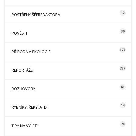
12
POSTŘEHY ŠÉFREDAKTORA
30
POVĚSTI
177
PŘÍRODA A EKOLOGIE
737
REPORTÁŽE
61
ROZHOVORY
14
RYBNÍKY, ŘEKY, ATD.
78
TIPY NA VÝLET