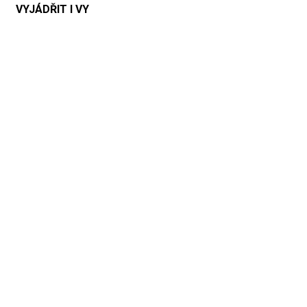
VYJÁDŘIT I VY