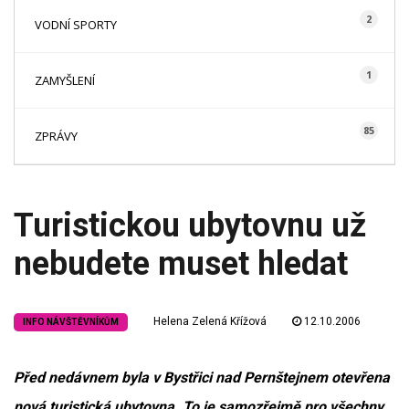
2
VODNÍ SPORTY
1
ZAMYŠLENÍ
85
ZPRÁVY
Turistickou ubytovnu už
nebudete muset hledat
Helena Zelená Křížová
12.10.2006
INFO NÁVŠTĚVNÍKŮM
Před nedávnem byla v Bystřici nad Pernštejnem otevřena
nová turistická ubytovna. To je samozřejmě pro všechny