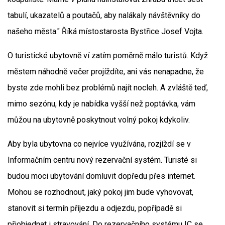
tabulí, ukazatelů a poutačů, aby nalákaly návštěvníky do
našeho města." Říká místostarosta Bystřice Josef Vojta.
O turistické ubytovně ví zatím poměrně málo turistů. Když
městem náhodně večer projíždíte, ani vás nenapadne, že
byste zde mohli bez problémů najít nocleh. A zvláště teď,
mimo sezónu, kdy je nabídka vyšší než poptávka, vám
můžou na ubytovně poskytnout volný pokoj kdykoliv.
Aby byla ubytovna co nejvíce využívána, rozjíždí se v
Informačním centru nový rezervační systém. Turisté si
budou moci ubytování domluvit dopředu přes internet.
Mohou se rozhodnout, jaký pokoj jim bude vyhovovat,
stanovit si termín příjezdu a odjezdu, popřípadě si
přiobjednat i stravování. Do rezervačního systému IC se