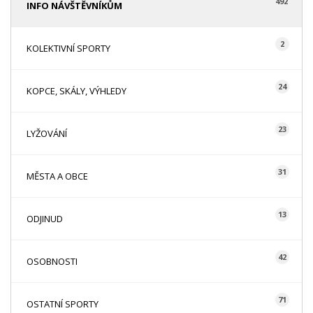
492
INFO NÁVŠTĚVNÍKŮM
2
KOLEKTIVNÍ SPORTY
24
KOPCE, SKÁLY, VÝHLEDY
23
LYŽOVÁNÍ
31
MĚSTA A OBCE
13
ODJINUD
42
OSOBNOSTI
71
OSTATNÍ SPORTY