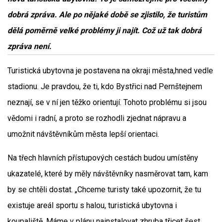
dobrá zpráva. Ale po nějaké době se zjistilo, že turistům
dělá poměrně velké problémy ji najít. Což už tak dobrá
zpráva není.
Turistická ubytovna je postavena na okraji města,hned vedle
stadionu. Je pravdou, že ti, kdo Bystřici nad Pernštejnem
neznají, se v ní jen těžko orientují. Tohoto problému si jsou
vědomi i radní, a proto se rozhodli zjednat nápravu a
umožnit návštěvníkům města lepší orientaci.
Na třech hlavních přístupových cestách budou umístěny
ukazatelé, které by měly návštěvníky nasměrovat tam, kam
by se chtěli dostat. „Chceme turisty také upozornit, že tu
existuje areál sportu s halou, turistická ubytovna i
koupaliště. Máme v plánu nainstalovat zhruba třicet šest