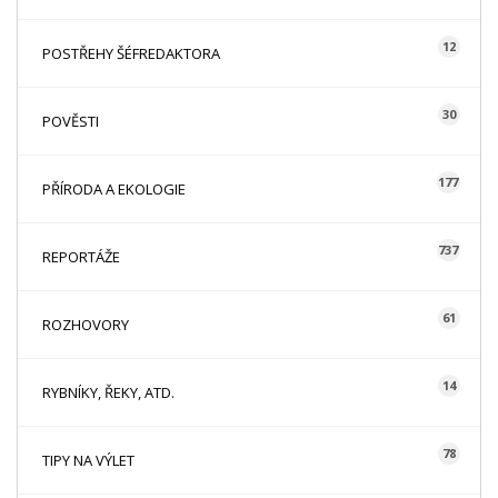
12
POSTŘEHY ŠÉFREDAKTORA
30
POVĚSTI
177
PŘÍRODA A EKOLOGIE
737
REPORTÁŽE
61
ROZHOVORY
14
RYBNÍKY, ŘEKY, ATD.
78
TIPY NA VÝLET