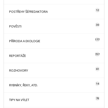
12
POSTŘEHY ŠÉFREDAKTORA
30
POVĚSTI
177
PŘÍRODA A EKOLOGIE
737
REPORTÁŽE
61
ROZHOVORY
14
RYBNÍKY, ŘEKY, ATD.
78
TIPY NA VÝLET