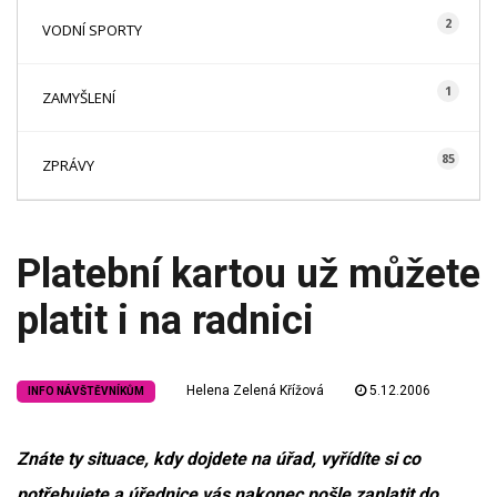
2
VODNÍ SPORTY
1
ZAMYŠLENÍ
85
ZPRÁVY
Platební kartou už můžete
platit i na radnici
Helena Zelená Křížová
5.12.2006
INFO NÁVŠTĚVNÍKŮM
Znáte ty situace, kdy dojdete na úřad, vyřídíte si co
potřebujete a úřednice vás nakonec pošle zaplatit do