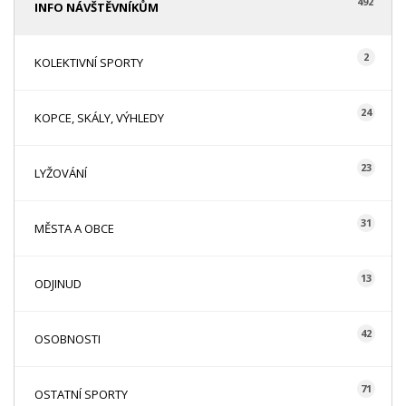
492
INFO NÁVŠTĚVNÍKŮM
2
KOLEKTIVNÍ SPORTY
24
KOPCE, SKÁLY, VÝHLEDY
23
LYŽOVÁNÍ
31
MĚSTA A OBCE
13
ODJINUD
42
OSOBNOSTI
71
OSTATNÍ SPORTY