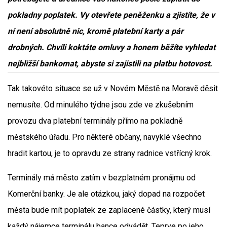
pokladny poplatek. Vy otevřete peněženku a zjistíte, že v
ní není absolutně nic, kromě platební karty a pár
drobných. Chvíli koktáte omluvy a honem běžíte vyhledat
nejbližší bankomat, abyste si zajistili na platbu hotovost.
Tak takovéto situace se už v Novém Městě na Moravě děsit
nemusíte. Od minulého týdne jsou zde ve zkušebním
provozu dva platební terminály přímo na pokladně
městského úřadu. Pro některé občany, navyklé všechno
hradit kartou, je to opravdu ze strany radnice vstřícný krok.
Terminály má město zatím v bezplatném pronájmu od
Komerční banky. Je ale otázkou, jaký dopad na rozpočet
města bude mít poplatek ze zaplacené částky, který musí
každý nájemce terminálu bance odvádět. Teprve po jeho