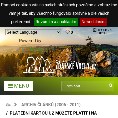
Pomocí cookies vás na našich stránkách poznáme a zobrazíme
vám je tak, aby všechno fungovalo správně a dle vašich
preferencí.
Rozumím a souhlasím
Nesouhlasím
09. 08.26
0
10:05
Powered by
Translate
MENU
ARCHIV ČLÁNKŮ (2006 - 2011)
PLATEBNÍ KARTOU UŽ MŮŽETE PLATIT I NA