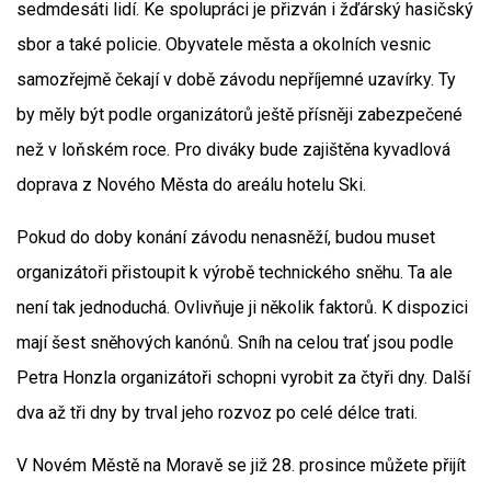
sedmdesáti lidí. Ke spolupráci je přizván i žďárský hasičský
sbor a také policie. Obyvatele města a okolních vesnic
samozřejmě čekají v době závodu nepříjemné uzavírky. Ty
by měly být podle organizátorů ještě přísněji zabezpečené
než v loňském roce. Pro diváky bude zajištěna kyvadlová
doprava z Nového Města do areálu hotelu Ski.
Pokud do doby konání závodu nenasněží, budou muset
organizátoři přistoupit k výrobě technického sněhu. Ta ale
není tak jednoduchá. Ovlivňuje ji několik faktorů. K dispozici
mají šest sněhových kanónů. Sníh na celou trať jsou podle
Petra Honzla organizátoři schopni vyrobit za čtyři dny. Další
dva až tři dny by trval jeho rozvoz po celé délce trati.
V Novém Městě na Moravě se již 28. prosince můžete přijít