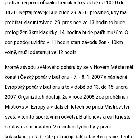
podívat na první oficiální trénink a to v době od 10.30 do
14.30. Nejzajímavější ale bude 29. a 30. prosinec, kdy má
probíhat vlastní závod. 29. prosince ve 13 hodin to bude
prolog žen 3km klasicky, 14. hodina bude patřit mužům. O
den později uvidíte v 11 hodin start závodu žen - 10km
volně, muži odstartují ve 12 hodin.
Kromě závodu světového poháru by se v Novém Městě měl
konat i Český pohár v biatlonu - 7. - 8. 1. 2007 a následně
Evropský pohár v biatlonu a to v době od 13. do 15. února
2007. Organizátoři doufají, že v roce 2008 zde proběhne i
Mistrovství Evropy a v dalších letech se přidá Mistrovství
světa v tomto sportovním odvětví. Biatlonový areál tu ještě
doslova voní novotou. V minulém týdnu byly první
kolaudace, pořád ještě pokračují další stavební práce. Tento