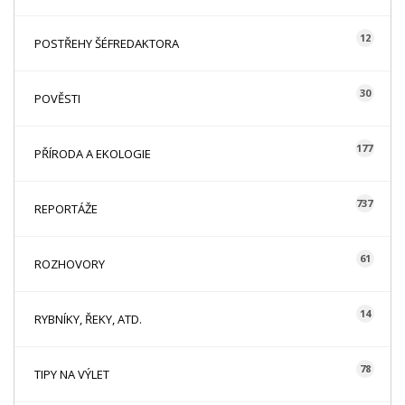
12
POSTŘEHY ŠÉFREDAKTORA
30
POVĚSTI
177
PŘÍRODA A EKOLOGIE
737
REPORTÁŽE
61
ROZHOVORY
14
RYBNÍKY, ŘEKY, ATD.
78
TIPY NA VÝLET