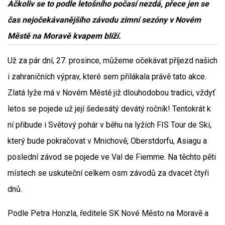
Ačkoliv se to podle letošního počasí nezdá, přece jen se
čas nejočekávanějšího závodu zimní sezóny v Novém
Městě na Moravě kvapem blíží.
Už za pár dní, 27. prosince, můžeme očekávat příjezd našich
i zahraničních výprav, které sem přilákala právě tato akce.
Zlatá lyže má v Novém Městě již dlouhodobou tradici, vždyť
letos se pojede už její šedesátý devátý ročník! Tentokrát k
ní přibude i Světový pohár v běhu na lyžích FIS Tour de Ski,
který bude pokračovat v Mnichově, Oberstdorfu, Asiagu a
poslední závod se pojede ve Val de Fiemme. Na těchto pěti
místech se uskuteční celkem osm závodů za dvacet čtyři
dnů.
Podle Petra Honzla, ředitele SK Nové Město na Moravě a