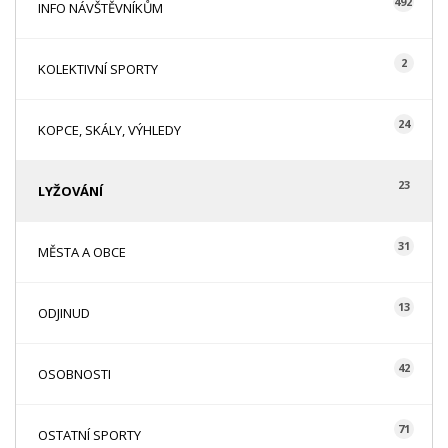
492
INFO NÁVŠTĚVNÍKŮM
2
KOLEKTIVNÍ SPORTY
24
KOPCE, SKÁLY, VÝHLEDY
23
LYŽOVÁNÍ
31
MĚSTA A OBCE
13
ODJINUD
42
OSOBNOSTI
71
OSTATNÍ SPORTY