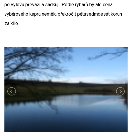
po výlovu převáží a sádkují. Podle rybářů by ale cena
výběrového kapra neměla překročit pětasedmdesát korun
za kilo.