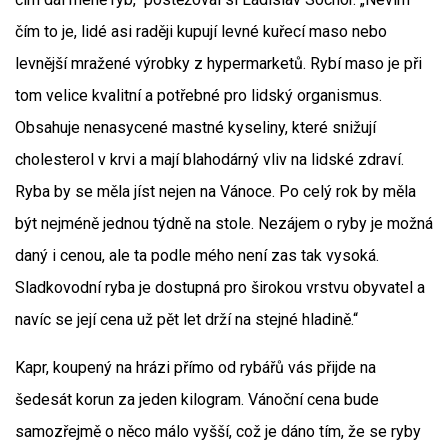
čím to je, lidé asi raději kupují levné kuřecí maso nebo
levnější mražené výrobky z hypermarketů. Rybí maso je při
tom velice kvalitní a potřebné pro lidský organismus.
Obsahuje nenasycené mastné kyseliny, které snižují
cholesterol v krvi a mají blahodárný vliv na lidské zdraví.
Ryba by se měla jíst nejen na Vánoce. Po celý rok by měla
být nejméně jednou týdně na stole. Nezájem o ryby je možná
daný i cenou, ale ta podle mého není zas tak vysoká.
Sladkovodní ryba je dostupná pro širokou vrstvu obyvatel a
navíc se její cena už pět let drží na stejné hladině.“
Kapr, koupený na hrázi přímo od rybářů vás přijde na
šedesát korun za jeden kilogram. Vánoční cena bude
samozřejmě o něco málo vyšší, což je dáno tím, že se ryby