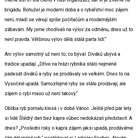
brigádu. Bohužel je moderní doba a o rybářství moc zájem
není, mladí se věnují spíše počítačům a modernějším
zábavám. My jsme chodívali na výlov za odměnu, dnes už to
není pravda. Většinou výlov dělá stálá parta lidí.“
Ani výlov samotný už není to, co býval. Diváků ubývá a
tradice upadají. „Dříve na hrázi rybníka stálo nejméně
padesát diváků a ryby se prodávaly ve velkém. Dnes to na
Vysočině upadá. Samozřejmě ryby se stále prodávají, ale
zájem o rybí maso už není takový.“
Obliba ryb pomalu klesá i v době Vánoc. Ještě před pár lety
si lidé Štědrý den bez kapra vůbec nedokázali představit. A
dnes? „Poslední roky o kapra zájem jaksi upadá, prodáváme
čím dál méně ryb,“ postěžoval si Ladislav Sochor. „Nevím