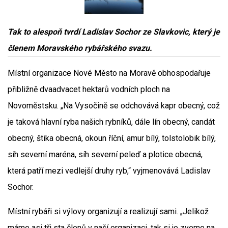
Tak to alespoň tvrdí Ladislav Sochor ze Slavkovic, který je
členem Moravského rybářského svazu.
Místní organizace Nové Město na Moravě obhospodařuje
přibližně dvaadvacet hektarů vodních ploch na
Novoměstsku. „Na Vysočině se odchovává kapr obecný, což
je taková hlavní ryba našich rybníků, dále lín obecný, candát
obecný, štika obecná, okoun říční, amur bílý, tolstolobik bílý,
síh severní maréna, síh severní peleď a plotice obecná,
která patří mezi vedlejší druhy ryb,“ vyjmenovává Ladislav
Sochor.
Místní rybáři si výlovy organizují a realizují sami. „Jelikož
máme asi tři sta členů v naší organizaci, tak si je zveme na