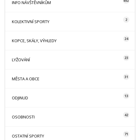
492
INFO NÁVŠTĚVNÍKŮM
2
KOLEKTIVNÍ SPORTY
24
KOPCE, SKÁLY, VÝHLEDY
23
LYŽOVÁNÍ
31
MĚSTA A OBCE
13
ODJINUD
42
OSOBNOSTI
71
OSTATNÍ SPORTY