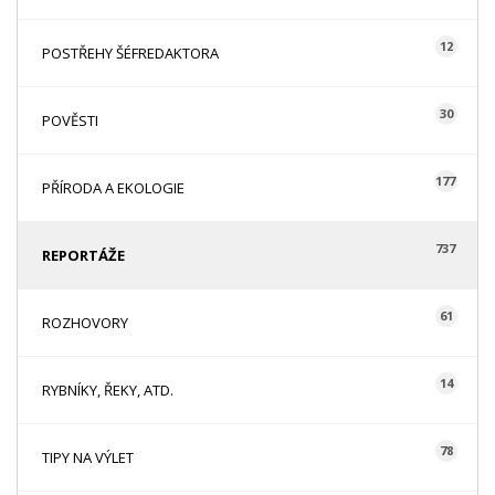
12
POSTŘEHY ŠÉFREDAKTORA
30
POVĚSTI
177
PŘÍRODA A EKOLOGIE
737
REPORTÁŽE
61
ROZHOVORY
14
RYBNÍKY, ŘEKY, ATD.
78
TIPY NA VÝLET