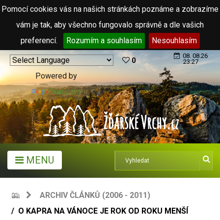
Pomocí cookies vás na našich stránkách poznáme a zobrazíme
vám je tak, aby všechno fungovalo správně a dle vašich
preferencí.
Rozumím a souhlasím
Nesouhlasím
08. 08.26
0
23:27
Powered by
Translate
MENU
ARCHIV ČLÁNKŮ (2006 - 2011)
O KAPRA NA VÁNOCE JE ROK OD ROKU MENŠÍ