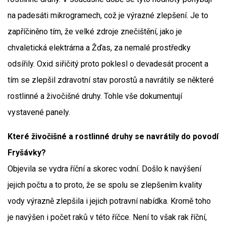
na padesáti mikrogramech, což je výrazné zlepšení. Je to
zapříčiněno tím, že velké zdroje znečištění, jako je
chvaletická elektrárna a Žďas, za nemalé prostředky
odsířily. Oxid siřičitý proto poklesl o devadesát procent a
tím se zlepšil zdravotní stav porostů a navrátily se některé
rostlinné a živočišné druhy. Tohle vše dokumentují
vystavené panely.
Které živočišné a rostlinné druhy se navrátily do povodí
Fryšávky?
Objevila se vydra říční a skorec vodní. Došlo k navýšení
jejich počtu a to proto, že se spolu se zlepšením kvality
vody výrazně zlepšila i jejich potravní nabídka. Kromě toho
je navýšen i počet raků v této říčce. Není to však rak říční,