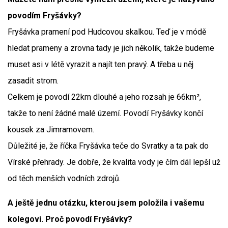
povodím Fryšávky?
Fryšávka pramení pod Hudcovou skalkou. Teď je v módě
hledat prameny a zrovna tady je jich několik, takže budeme
muset asi v létě vyrazit a najít ten pravý. A třeba u něj
zasadit strom.
Celkem je povodí 22km dlouhé a jeho rozsah je 66km²,
takže to není žádné malé území. Povodí Fryšávky končí
kousek za Jimramovem.
Důležité je, že říčka Fryšávka teče do Svratky a ta pak do
Vírské přehrady. Je dobře, že kvalita vody je čím dál lepší už
od těch menších vodních zdrojů.
A ještě jednu otázku, kterou jsem položila i vašemu
kolegovi. Proč povodí Fryšávky?