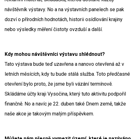
návštěvník výstavy. No a na výstavních panelech se pak
dozví o přírodních hodnotách, historii osídlování krajiny
nebo výsledky měření čistoty ovzduší a další.
Kdy mohou návštěvníci výstavu shlédnout?
Tato výstava bude teď uzavřena a nanovo otevřená až v
letních měsících, kdy tu bude stálá služba. Toto předčasné
otevření bylo proto, že jsme byli vázání termínově.
Skládáme účty kraji Vysočina, který tuto aktivitu podpořil
finančně. No a navíc je 22. duben také Dnem země, takže
naše akce je takovým malým příspěvkem.
Můžete nám přesně vymezit území, které je nazýváno