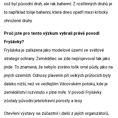
což byl původní druh, ale rak bahenní. Z rostlinných druhů je
to například tolije bahenní, která dnes opatří mezi kriticky
ohrožené druhy.
Proč jste pro tento výzkum vybrali právě povodí
Fryšávky?
Fryšávka je zařazena jako modelové území ve světové
strategii ochrany. Zemědělec se zde neprojevoval tak jako
jinde. To znamená, že nebylo zoráno tolik orné půdy, jako na
jiných územích. Odnosy plavenin při velkých průtocích byly
daleko nižší, než ve vedlejším Věcovském potoku, kde je
zemědělství rozvinuto v plné míře. V povodí Fryšávky
zůstaly původní jetelotravní porosty a lesy.
Otevření výstavy se zúčastnil i další z jejích organizátorů,