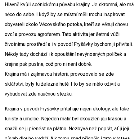
Hlavně kvůli scénickému půvabu krajiny. Je skromná, ale má
něco do sebe. I když by se místní měli trochu inspirovat
obyvateli okolo Věcovského potoka, kteří se věnují chovu
ovcí a provozu agrofarem. Tato aktivita jer šetrná vůči
životnímu prostředí a i v povodí Fryšávky bychom ji přivítali.
Někdy tady dochází i k opouštění nevýnosných políček a
krajina pak pustne, což pro ni není dobré.
Krajina má i zajímavou historii, provozovalo se zde
sklářství, byly tu železné hutě. I to by se mělo oživit a
vybudovat zde naučnou stezku.
Krajina v povodí Fryšávky přitahuje nejen ekology, ale také
turisty a umělce. Nejeden malíř byl okouzlen její krásou a
snažil se ji přenést na plátno. Nezbývá než popřát, ať jí její
půvab dlouho vydrží. A k tomu snad přispěje i tato výstava.