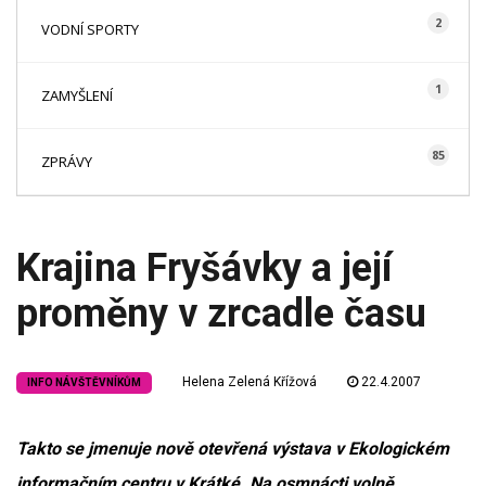
2
VODNÍ SPORTY
1
ZAMYŠLENÍ
85
ZPRÁVY
Krajina Fryšávky a její
proměny v zrcadle času
Helena Zelená Křížová
22.4.2007
INFO NÁVŠTĚVNÍKŮM
Takto se jmenuje nově otevřená výstava v Ekologickém
informačním centru v Krátké. Na osmnácti volně