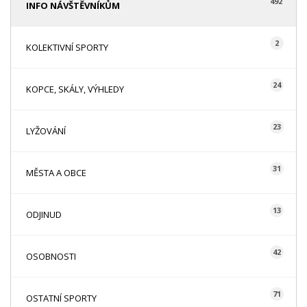
492
INFO NÁVŠTĚVNÍKŮM
2
KOLEKTIVNÍ SPORTY
24
KOPCE, SKÁLY, VÝHLEDY
23
LYŽOVÁNÍ
31
MĚSTA A OBCE
13
ODJINUD
42
OSOBNOSTI
71
OSTATNÍ SPORTY