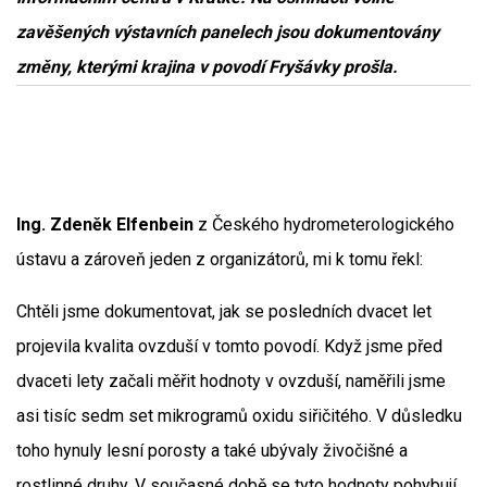
zavěšených výstavních panelech jsou dokumentovány
změny, kterými krajina v povodí Fryšávky prošla.
Ing. Zdeněk Elfenbein
z Českého hydrometerologického
ústavu a zároveň jeden z organizátorů, mi k tomu řekl:
Chtěli jsme dokumentovat, jak se posledních dvacet let
projevila kvalita ovzduší v tomto povodí. Když jsme před
dvaceti lety začali měřit hodnoty v ovzduší, naměřili jsme
asi tisíc sedm set mikrogramů oxidu siřičitého. V důsledku
toho hynuly lesní porosty a také ubývaly živočišné a
rostlinné druhy. V současné době se tyto hodnoty pohybují