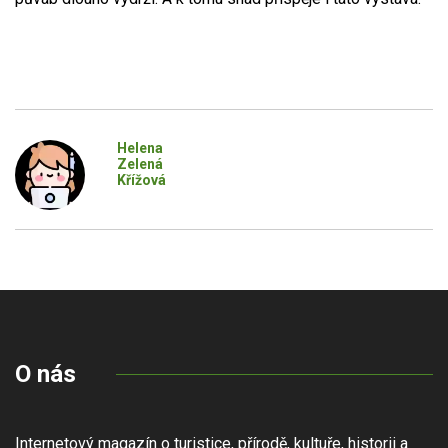
Helena
Zelená
Křížová
O nás
Internetový magazín o turistice, přírodě, kultuře, historii a