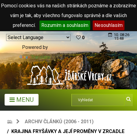
Pomocí cookies vás na našich stránkách poznáme a zobrazíme
vám je tak, aby všechno fungovalo správně a dle vašich
preferencí.
Rozumím a souhlasím
Nesouhlasím
10. 08.26
0
15:48
Powered by
Translate
MENU
ARCHIV ČLÁNKŮ (2006 - 2011)
KRAJINA FRYŠÁVKY A JEJÍ PROMĚNY V ZRCADLE