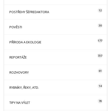
12
POSTŘEHY ŠÉFREDAKTORA
30
POVĚSTI
177
PŘÍRODA A EKOLOGIE
737
REPORTÁŽE
61
ROZHOVORY
14
RYBNÍKY, ŘEKY, ATD.
78
TIPY NA VÝLET