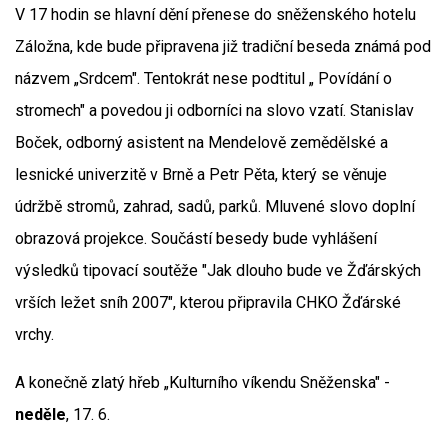
V 17 hodin se hlavní dění přenese do sněženského hotelu
Záložna, kde bude připravena již tradiční beseda známá pod
názvem „Srdcem". Tentokrát nese podtitul „ Povídání o
stromech" a povedou ji odborníci na slovo vzatí. Stanislav
Boček, odborný asistent na Mendelově zemědělské a
lesnické univerzitě v Brně a Petr Pěta, který se věnuje
údržbě stromů, zahrad, sadů, parků. Mluvené slovo doplní
obrazová projekce. Součástí besedy bude vyhlášení
výsledků tipovací soutěže "Jak dlouho bude ve Žďárských
vrších ležet sníh 2007", kterou připravila CHKO Žďárské
vrchy.
A konečně zlatý hřeb „Kulturního víkendu Sněženska" -
neděle
, 17. 6.