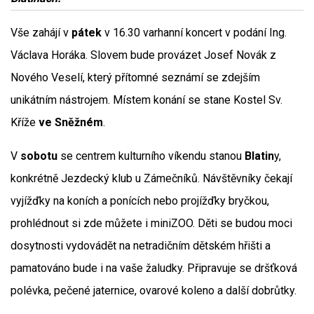
Vše zahájí v
pátek
v 16.30 varhanní koncert v podání Ing.
Václava Horáka. Slovem bude provázet Josef Novák z
Nového Veselí, který přítomné seznámí se zdejším
unikátním nástrojem. Místem konání se stane Kostel Sv.
Kříže
ve Sněžném
.
V
sobotu
se centrem kulturního víkendu stanou
Blatin
y,
konkrétně Jezdecký klub u Zámečníků. Návštěvníky čekají
vyjížďky na koních a ponících nebo projížďky bryčkou,
prohlédnout si zde můžete i miniZOO. Děti se budou moci
dosytnosti vydovádět na netradičním dětském hřišti a
pamatováno bude i na vaše žaludky. Připravuje se dršťková
polévka, pečené jaternice, ovarové koleno a další dobrůtky.