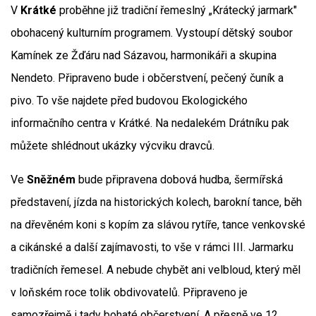
V
Krátké
proběhne již tradiční řemeslný „Krátecký jarmark"
obohacený kulturním programem. Vystoupí dětský soubor
Kamínek ze Žďáru nad Sázavou, harmonikáři a skupina
Nendeto. Připraveno bude i občerstvení, pečený čuník a
pivo. To vše najdete před budovou Ekologického
informačního centra v Krátké. Na nedalekém Drátníku pak
můžete shlédnout ukázky výcviku dravců.
Ve
Sněžném
bude připravena dobová hudba, šermířská
představení, jízda na historických kolech, barokní tance, běh
na dřevěném koni s kopím za slávou rytíře, tance venkovské
a cikánské a další zajímavosti, to vše v rámci III. Jarmarku
tradičních řemesel. A nebude chybět ani velbloud, který měl
v loňském roce tolik obdivovatelů. Připraveno je
samozřejmě i tady bohaté občerstvení. A přesně ve 12