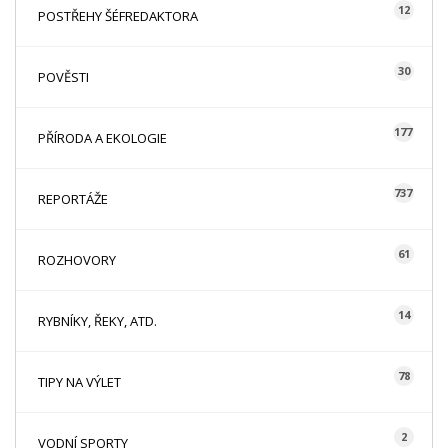
12
POSTŘEHY ŠÉFREDAKTORA
30
POVĚSTI
177
PŘÍRODA A EKOLOGIE
737
REPORTÁŽE
61
ROZHOVORY
14
RYBNÍKY, ŘEKY, ATD.
78
TIPY NA VÝLET
2
VODNÍ SPORTY