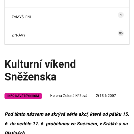
1
ZAMYŠLENÍ
85
ZPRÁVY
Kulturní víkend
Sněženska
Helena Zelená Křížová
13.6.2007
INFO NÁVŠTĚVNÍKŮM
Pod tímto názvem se skrývá série akcí, které od pátku 15.
6. do neděle 17. 6. proběhnou ve Sněžném, v Krátké a na
Blatinách.