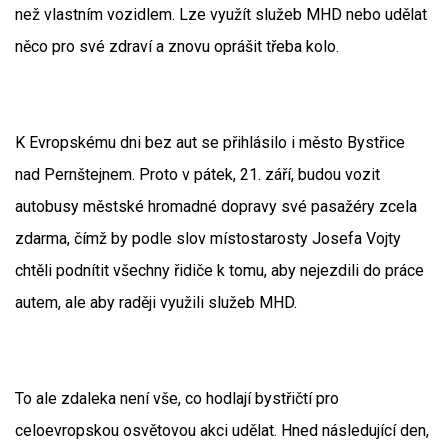
než vlastním vozidlem. Lze využít služeb MHD nebo udělat
něco pro své zdraví a znovu oprášit třeba kolo.
K Evropskému dni bez aut se přihlásilo i město Bystřice
nad Pernštejnem. Proto v pátek, 21. září, budou vozit
autobusy městské hromadné dopravy své pasažéry zcela
zdarma, čímž by podle slov místostarosty Josefa Vojty
chtěli podnítit všechny řidiče k tomu, aby nejezdili do práce
autem, ale aby raději využili služeb MHD.
To ale zdaleka není vše, co hodlají bystřičtí pro
celoevropskou osvětovou akci udělat. Hned následující den,