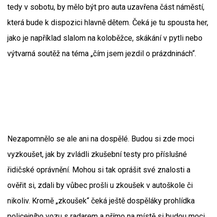
tedy v sobotu, by mělo být pro auta uzavřena část náměstí,
která bude k dispozici hlavně dětem. Čeká je tu spousta her,
jako je například slalom na koloběžce, skákání v pytli nebo
výtvarná soutěž na téma „čím jsem jezdil o prázdninách“.
Nezapomnělo se ale ani na dospělé. Budou si zde moci
vyzkoušet, jak by zvládli zkušební testy pro příslušné
řidičské oprávnění. Mohou si tak oprášit své znalosti a
ověřit si, zdali by vůbec prošli u zkoušek v autoškole či
nikoliv. Kromě „zkoušek“ čeká ještě dospěláky prohlídka
policejního vozu s radarem a přímo na místě si budou moci