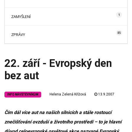
1
ZAMYŠLENÍ
85
ZPRÁVY
22. září - Evropský den
bez aut
Helena Zelená Křížová
13.9.2007
INFO NÁVŠTĚVNÍKŮM
Čím dál více aut na našich silnicích a stále rostoucí
znečišťování ovzduší a životního prostředí – to je hlavní
důvod celoevropské osvětové akce nazvané Evropský