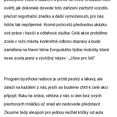
ověřit, jak dokonale dovede toto zařízení zachytit vozidlo,
přečíst registrační značku a další vymoženosti, pro nás
řidiče tak nepříjemné. Kromě policistů předvedou ukázku
své práce i hasiči a odtahová služba. Celá akce proběhne
zcela v režii města, konkrétně odboru dopravy a bude
zaměřena na hlavní téma Evropského týdne mobility, které
nese zcela jasný a výstižný název - „Ulice pro lidi“.
Program bystřické radnice je určitě pestrý a lákavý, ale
záleží na každém z nás, jestli se budeme chtít k celé akci
připojit. Ruku na srdce, většina z nás si den bez svých
plechových miláčků už snad ani nedovede představit.
Zkusme tedy alespoň pro jednou nechat klíčky od auta