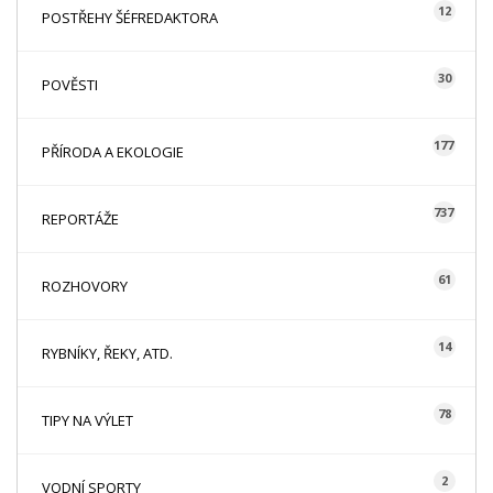
12
POSTŘEHY ŠÉFREDAKTORA
30
POVĚSTI
177
PŘÍRODA A EKOLOGIE
737
REPORTÁŽE
61
ROZHOVORY
14
RYBNÍKY, ŘEKY, ATD.
78
TIPY NA VÝLET
2
VODNÍ SPORTY