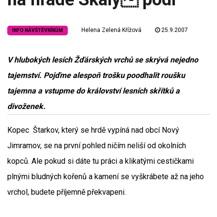
Helena Zelená Křížová
25.9.2007
INFO NÁVŠTĚVNÍKŮM
V hlubokých lesích Žďárských vrchů se skrývá nejedno
tajemství. Pojďme alespoň trošku poodhalit roušku
tajemna a vstupme do království lesních skřítků a
divoženek.
Kopec Štarkov, který se hrdě vypíná nad obcí Nový
Jimramov, se na první pohled ničím neliší od okolních
kopců. Ale pokud si dáte tu práci a klikatými cestičkami
plnými bludných kořenů a kamení se vyškrábete až na jeho
vrchol, budete příjemně překvapeni.