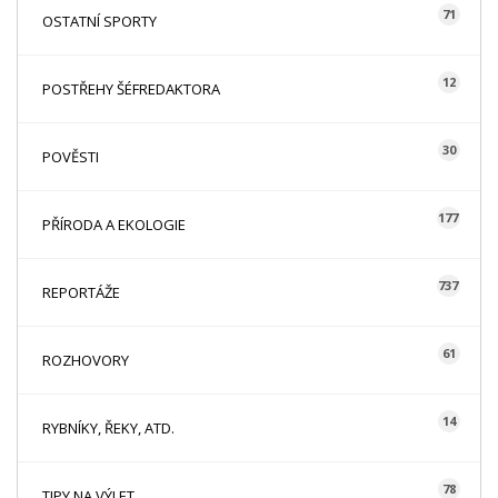
71
OSTATNÍ SPORTY
12
POSTŘEHY ŠÉFREDAKTORA
30
POVĚSTI
177
PŘÍRODA A EKOLOGIE
737
REPORTÁŽE
61
ROZHOVORY
14
RYBNÍKY, ŘEKY, ATD.
78
TIPY NA VÝLET