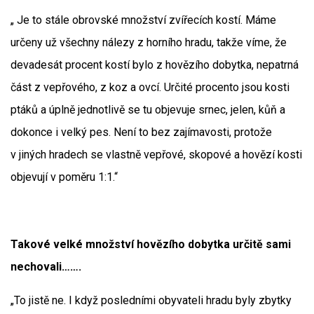
„ Je to stále obrovské množství zvířecích kostí. Máme
určeny už všechny nálezy z horního hradu, takže víme, že
devadesát procent kostí bylo z hovězího dobytka, nepatrná
část z vepřového, z koz a ovcí. Určité procento jsou kosti
ptáků a úplně jednotlivě se tu objevuje srnec, jelen, kůň a
dokonce i velký pes. Není to bez zajímavosti, protože
v jiných hradech se vlastně vepřové, skopové a hovězí kosti
objevují v poměru 1:1.“
Takové velké množství hovězího dobytka určitě sami
nechovali…….
„To jistě ne. I když posledními obyvateli hradu byly zbytky