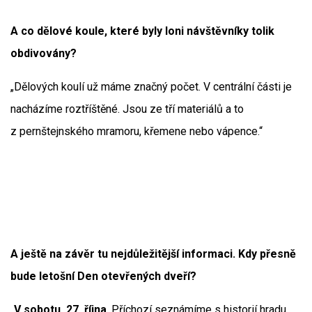
A co dělové koule, které byly loni návštěvníky tolik
obdivovány?
„Dělových koulí už máme značný počet. V centrální části je
nacházíme roztříštěné. Jsou ze tří materiálů a to
z pernštejnského mramoru, křemene nebo vápence.“
A ještě na závěr tu nejdůležitější informaci. Kdy přesně
bude letošní Den otevřených dveří?
„
V sobotu, 27. října
. Příchozí seznámíme s historií hradu,