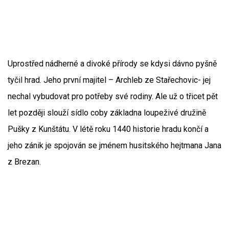
Uprostřed nádherné a divoké přírody se kdysi dávno pyšně
tyčil hrad. Jeho první majitel – Archleb ze Stařechovic- jej
nechal vybudovat pro potřeby své rodiny. Ale už o třicet pět
let později slouží sídlo coby základna loupeživé družině
Pušky z Kunštátu. V létě roku 1440 historie hradu končí a
jeho zánik je spojován se jménem husitského hejtmana Jana
z Brezan.