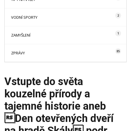
2
VODNÍ SPORTY
1
ZAMYŠLENÍ
85
ZPRÁVY
Vstupte do světa
kouzelné přírody a
tajemné historie aneb
Den otevřených dveří
na hradě Skály podr