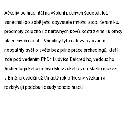
Ačkoliv se hrad hřál na výsluní pouhých šedesát let,
zanechali po sobě jeho obyvatelé mnoho stop. Keramiku,
předměty železné i z barevných kovů, kosti zvířat i úlomky
skleněných nádob. Všechny tyto nálezy by ovšem
nespatřily světlo světa bez pilné práce archeologů, kteří
zde pod vedením PhDr. Ludvíka Belcrediho, vedoucího
Archeologického ústavu Moravského zemského muzea
v Brně, provádějí už třináctý rok přínosný výzkum a
rozkrývají podobu i osudy tohoto hradu.