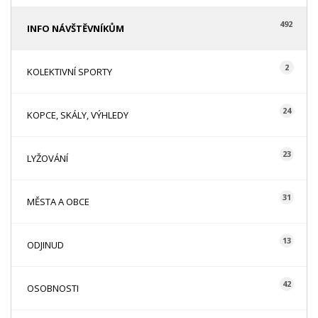
492
INFO NÁVŠTĚVNÍKŮM
2
KOLEKTIVNÍ SPORTY
24
KOPCE, SKÁLY, VÝHLEDY
23
LYŽOVÁNÍ
31
MĚSTA A OBCE
13
ODJINUD
42
OSOBNOSTI