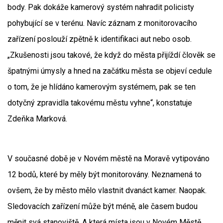
body. Pak dokáže kamerový systém nahradit policisty
pohybující se v terénu. Navíc záznam z monitorovacího
zařízení poslouží zpětně k identifikaci aut nebo osob.
„Zkušenosti jsou takové, že když do města přijíždí člověk se
špatnými úmysly a hned na začátku města se objeví cedule
o tom, že je hlídáno kamerovým systémem, pak se ten
dotyčný zpravidla takovému městu vyhne“, konstatuje
Zdeňka Marková.
V současné době je v Novém městě na Moravě vytipováno
12 bodů, které by měly být monitorovány. Neznamená to
ovšem, že by město mělo vlastnit dvanáct kamer. Naopak.
Sledovacích zařízení může být méně, ale časem budou
měnit svá stanoviště. A která místa jsou v Novém Městě