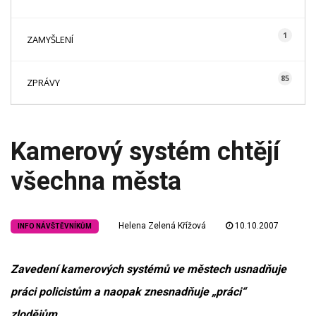
1
ZAMYŠLENÍ
85
ZPRÁVY
Kamerový systém chtějí
všechna města
Helena Zelená Křížová
10.10.2007
INFO NÁVŠTĚVNÍKŮM
Zavedení kamerových systémů ve městech usnadňuje
práci policistům a naopak znesnadňuje „práci“
zlodějům.