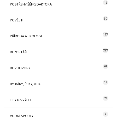
12
POSTŘEHY ŠÉFREDAKTORA
30
POVĚSTI
177
PŘÍRODA A EKOLOGIE
737
REPORTÁŽE
61
ROZHOVORY
14
RYBNÍKY, ŘEKY, ATD.
78
TIPY NA VÝLET
2
VODNÍ SPORTY