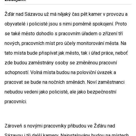
Žďár nad Sázavou už má nějaký čas pět kamer v provozu a
obyvatelé i policisté jsou s nimi poměrně spokojení. Proto
se také město dohodlo s pracovním úřadem o zřízení tří
nových, pracovních míst pro účely monitorování města. Na
tato místa bude přispívat jak město, tak i úřad práce, neboť
zde budou zaměstnány osoby se změněnou pracovní
schopností. Volná místa budou na poloviční úvazek a
pracovat se bude na nočních směnách. Noví zaměstnanci
nebudou vedeni jako policisté, ale jako bezpečnostní
pracovníci.
Zároveň s novými pracovníky přibudou ve Žďáru nad
Sázavou i tři další kamery. Nainstalovány budou na místech,