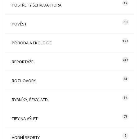
12
POSTŘEHY ŠÉFREDAKTORA
30
POVĚSTI
177
PŘÍRODA A EKOLOGIE
737
REPORTÁŽE
61
ROZHOVORY
14
RYBNÍKY, ŘEKY, ATD.
78
TIPY NA VÝLET
2
VODNÍ SPORTY