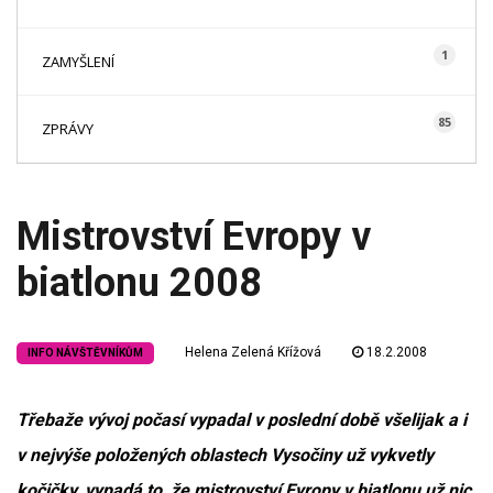
1
ZAMYŠLENÍ
85
ZPRÁVY
Mistrovství Evropy v
biatlonu 2008
Helena Zelená Křížová
18.2.2008
INFO NÁVŠTĚVNÍKŮM
Třebaže vývoj počasí vypadal v poslední době všelijak a i
v nejvýše položených oblastech Vysočiny už vykvetly
kočičky, vypadá to, že mistrovství Evropy v biatlonu už nic