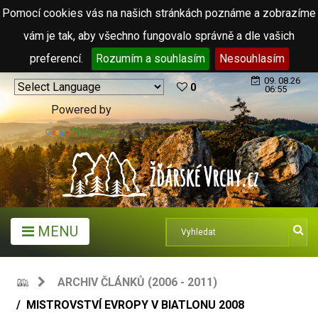
Pomocí cookies vás na našich stránkách poznáme a zobrazíme
vám je tak, aby všechno fungovalo správně a dle vašich
preferencí.
Rozumím a souhlasím
Nesouhlasím
09. 08.26
0
06:55
Powered by
Translate
MENU
ARCHIV ČLÁNKŮ (2006 - 2011)
MISTROVSTVÍ EVROPY V BIATLONU 2008