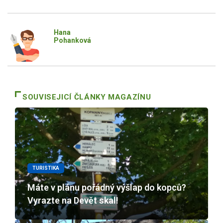
Hana
Pohanková
SOUVISEJICÍ ČLÁNKY MAGAZÍNU
TURISTIKA
Máte v plánu pořádný výšlap do kopců?
Vyrazte na Devět skal!