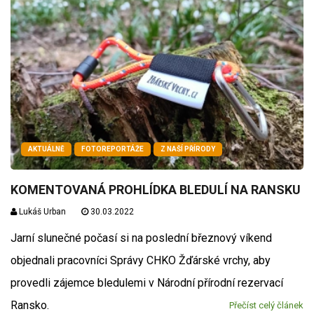
AKTUÁLNĚ
FOTOREPORTÁŽE
Z NAŠÍ PŘÍRODY
KOMENTOVANÁ PROHLÍDKA BLEDULÍ NA RANSKU
Lukáš Urban
30.03.2022
Jarní slunečné počasí si na poslední březnový víkend
objednali pracovníci Správy CHKO Žďárské vrchy, aby
provedli zájemce bledulemi v Národní přírodní rezervací
Ransko.
Přečíst celý článek