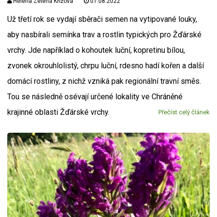
Helena Zelená Křížová
01.08.2022
Už třetí rok se vydají sběrači semen na vytipované louky,
aby nasbírali semínka trav a rostlin typických pro Žďárské
vrchy. Jde například o kohoutek luční, kopretinu bílou,
zvonek okrouhlolistý, chrpu luční, rdesno hadí kořen a další
domácí rostliny, z nichž vzniká pak regionální travní směs.
Tou se následně osévají určené lokality ve Chráněné
krajinné oblasti Žďárské vrchy.
Přečíst celý článek