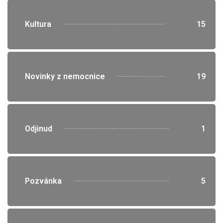
">
Kultura
15
">
Novinky z nemocnice
19
">
Odjinud
1
">
Pozvánka
5