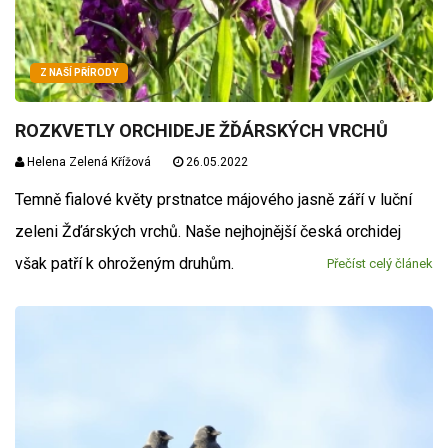
Z NAŠÍ PŘÍRODY
ROZKVETLY ORCHIDEJE ŽĎÁRSKÝCH VRCHŮ
Helena Zelená Křížová
26.05.2022
Temně fialové květy prstnatce májového jasně září v luční
zeleni Žďárských vrchů. Naše nejhojnější česká orchidej
však patří k ohroženým druhům.
Přečíst celý článek