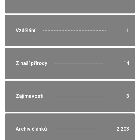
">
Vzdělání
1
">
Z naší přírody
14
">
Zajímavosti
3
">
Archiv článků
2 203