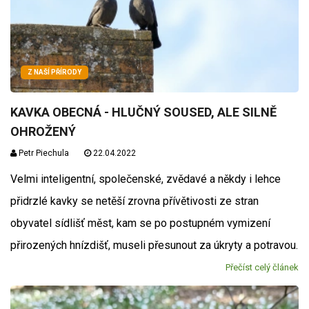
Z NAŠÍ PŘÍRODY
KAVKA OBECNÁ - HLUČNÝ SOUSED, ALE SILNĚ
OHROŽENÝ
Petr Piechula
22.04.2022
Velmi inteligentní, společenské, zvědavé a někdy i lehce
přidrzlé kavky se netěší zrovna přívětivosti ze stran
obyvatel sídlišť měst, kam se po postupném vymizení
přirozených hnízdišť, museli přesunout za úkryty a potravou.
Přečíst celý článek