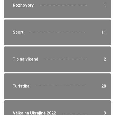
">
Rozhovory
1
">
Sport
11
">
Tip na víkend
2
">
Turistika
28
">
Válka na Ukrajině 2022
3