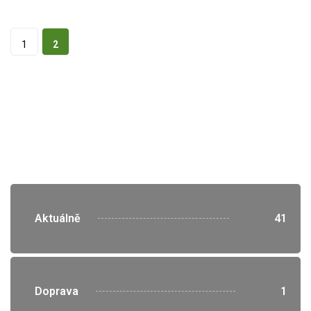
1
2
">
Aktuálně
41
">
Doprava
1