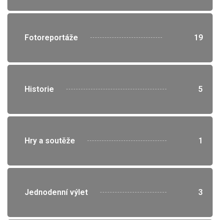
">
Fotoreportáže
19
">
Historie
5
">
Hry a soutěže
1
">
Jednodenní výlet
3