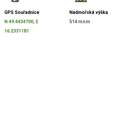
GPS Souřadnice
Nadmořská výška
N 49.4434700, E
514 m.n.m
16.2331181