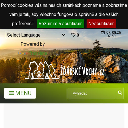
Pomocí cookies vás na našich stránkách poznáme a zobrazíme
vám je tak, aby všechno fungovalo správně a dle vašich
preferencí.
Rozumím a souhlasím
Nesouhlasím
07. 08.26
0
07:59
Powered by
Translate
MENU
TURISTICKÉ CÍLE
ZŘÍCENINY
ZŘÍCENINA HRADU LÍSEK