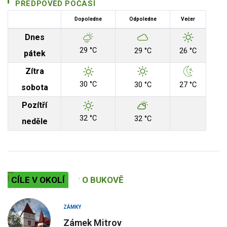
PŘEDPOVĚD POČASÍ
Dopoledne
Odpoledne
Večer
Dnes
29 °C
29 °C
26 °C
pátek
Zítra
30 °C
30 °C
27 °C
sobota
Pozítří
32 °C
32 °C
neděle
CÍLE V OKOLÍ
O BUKOVĚ
ZÁMKY
Zámek Mitrov