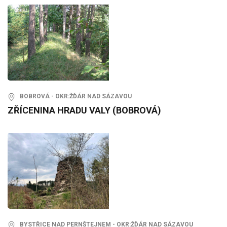
BOBROVÁ - OKR:ŽĎÁR NAD SÁZAVOU
ZŘÍCENINA HRADU VALY (BOBROVÁ)
BYSTŘICE NAD PERNŠTEJNEM - OKR:ŽĎÁR NAD SÁZAVOU