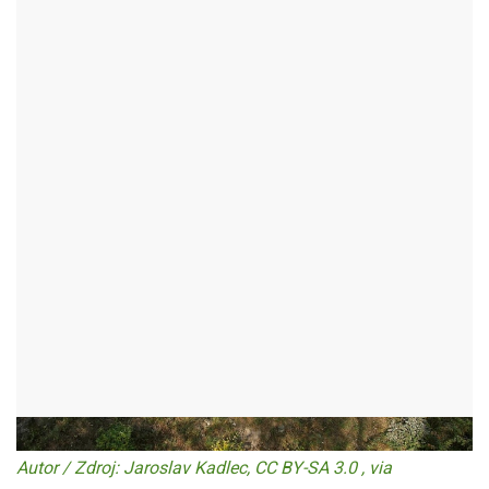
(BUKOV)
BUKOV - OKR:ŽĎÁR NAD SÁZAVOU
Autor / Zdroj: Jaroslav Kadlec, CC BY-SA 3.0 , via