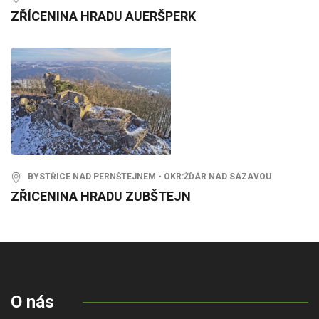
ZŘÍCENINA HRADU AUERŠPERK
BYSTŘICE NAD PERNŠTEJNEM - OKR:ŽĎÁR NAD SÁZAVOU
ZŘICENINA HRADU ZUBŠTEJN
O nás