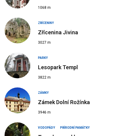
1068 m
ZŘÍCENINY
Zřícenina Jivina
3027 m
PARKY
Lesopark Templ
3822 m
ZÁMKY
Zámek Dolní Rožínka
3946 m
VODOPÁDY
PŘÍRODNÍ PAMÁTKY