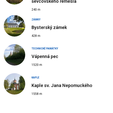
ševcovského řemesla
240 m
ZÁMKY
Bysterský zámek
428 m
TECHNICKÉ PAMÁTKY
Vápenná pec
1520 m
KAPLE
Kaple sv. Jana Nepomuckého
1558 m