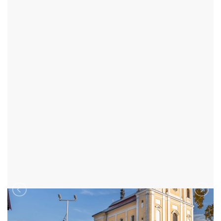
A PANNY MARIE KARMELSKÉ
BYSTRÉ - OKR:SVITAVY