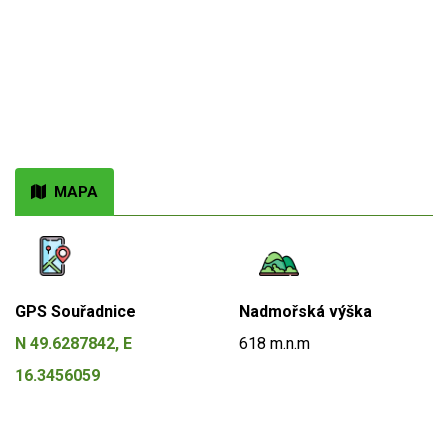
MAPA
GPS Souřadnice
Nadmořská výška
N 49.6287842, E
618 m.n.m
16.3456059