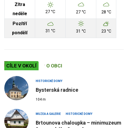
Zítra
27 °C
27 °C
28 °C
neděle
Pozítří
31 °C
31 °C
23 °C
pondělí
CÍLE V OKOLÍ
O OBCI
HISTORICKÉ DOMY
Bysterská radnice
104 m
MUZEA A GALERIE
HISTORICKÉ DOMY
Brtounova chaloupka – minimuzeum