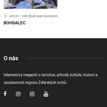
VĚCOV - OKR:ŽĎÁR NAD SÁZAVOU
BOHDALEC
O nás
Internetový magazín o turistice, přírodě, kultuře, historii a
současnosti regionu Žďárských vrchů.