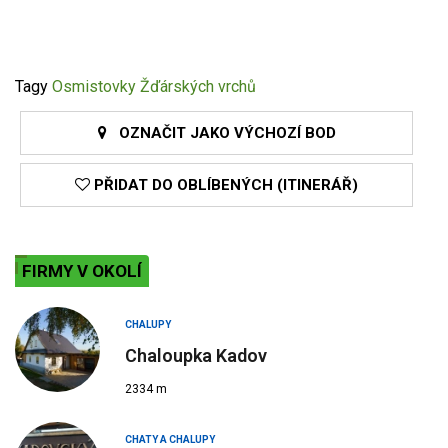
Tagy
Osmistovky Žďárských vrchů
OZNAČIT JAKO VÝCHOZÍ BOD
PŘIDAT DO OBLÍBENÝCH (ITINERÁŘ)
FIRMY V OKOLÍ
CHALUPY
Chaloupka Kadov
2334 m
CHATY A CHALUPY