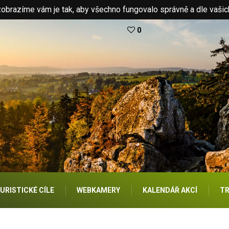
brazíme vám je tak, aby všechno fungovalo správně a dle vašic
0
URISTICKÉ CÍLE
WEBKAMERY
KALENDÁŘ AKCÍ
TR