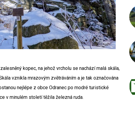
 zalesněný kopec, na jehož vrcholu se nachází malá skála,
. Skála vznikla mrazovým zvětráváním a je tak označována
dostanou nejlépe z obce Odranec po modré turistické
ce v minulém století těžila železná ruda.