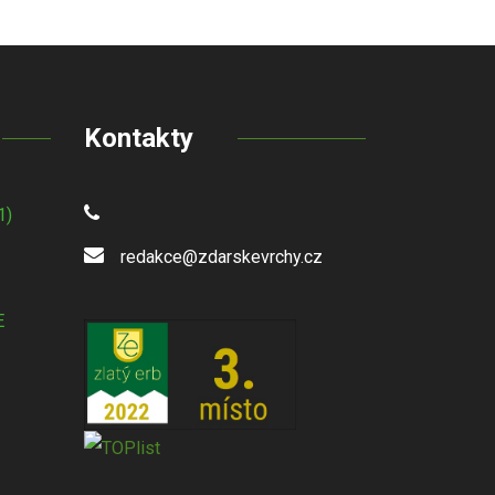
Kontakty
1)
redakce@zdarskevrchy.cz
E