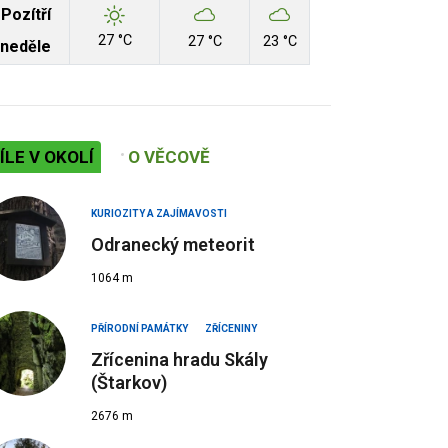
Pozítří
27 °C
27 °C
23 °C
neděle
ÍLE V OKOLÍ
O VĚCOVĚ
KURIOZITY A ZAJÍMAVOSTI
Odranecký meteorit
1064 m
PŘÍRODNÍ PAMÁTKY
ZŘÍCENINY
Zřícenina hradu Skály
(Štarkov)
2676 m