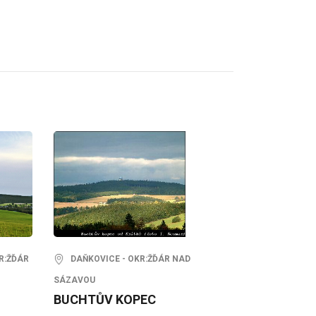
R:ŽĎÁR
DAŇKOVICE - OKR:ŽĎÁR NAD
SÁZAVOU
BUCHTŮV KOPEC