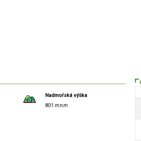
Nadmořská výška
801 m.n.m