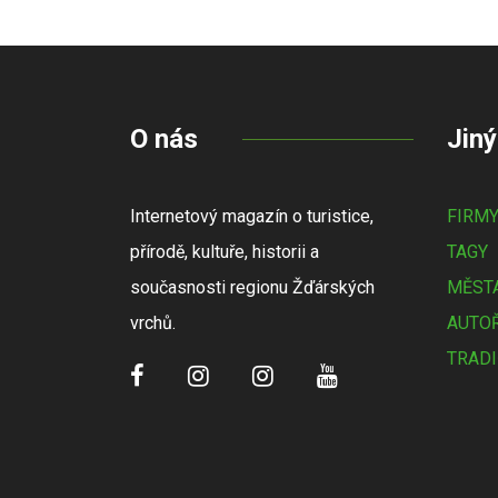
O nás
Jiný
Internetový magazín o turistice,
FIRM
přírodě, kultuře, historii a
TAGY
současnosti regionu Žďárských
MĚSTA
vrchů.
AUTOŘ
TRADI