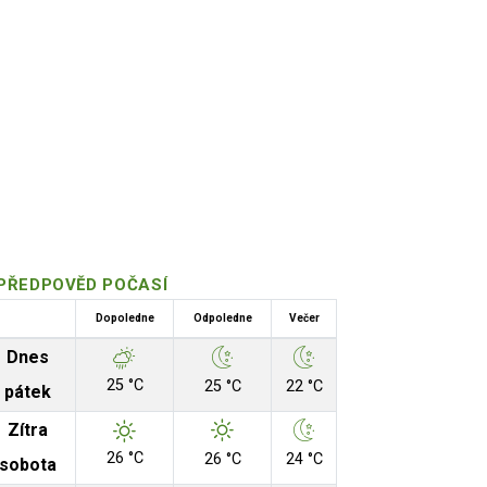
PŘEDPOVĚD POČASÍ
Dopoledne
Odpoledne
Večer
Dnes
25 °C
25 °C
22 °C
pátek
Zítra
26 °C
26 °C
24 °C
sobota