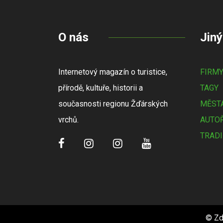
O nás
Jiný
Internetový magazín o turistice,
FIRM
přírodě, kultuře, historii a
TAGY
současnosti regionu Žďárských
MĚSTA
vrchů.
AUTOŘ
TRADI
© Zd