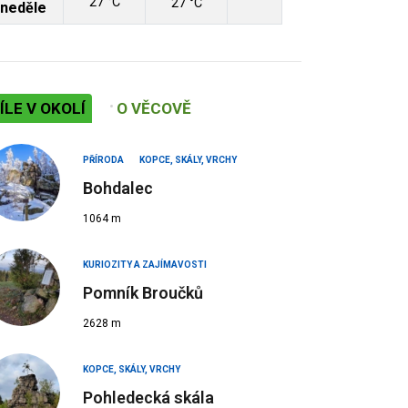
27 °C
27 °C
neděle
ÍLE V OKOLÍ
O VĚCOVĚ
PŘÍRODA
KOPCE, SKÁLY, VRCHY
Bohdalec
1064 m
KURIOZITY A ZAJÍMAVOSTI
Pomník Broučků
2628 m
KOPCE, SKÁLY, VRCHY
Pohledecká skála