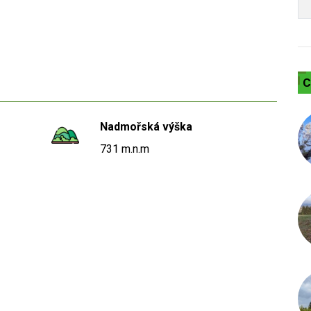
C
Nadmořská výška
731 m.n.m