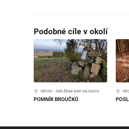
Podobné cíle v okolí
VĚCOV - OKR:ŽĎÁR NAD SÁZAVOU
VĚCO
POMNÍK BROUČKŮ
POSL