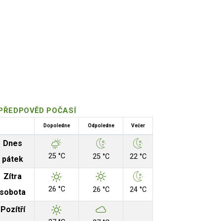
PŘEDPOVĚD POČASÍ
Dopoledne
Odpoledne
Večer
Dnes
25 °C
25 °C
22 °C
pátek
Zítra
26 °C
26 °C
24 °C
sobota
Pozítří