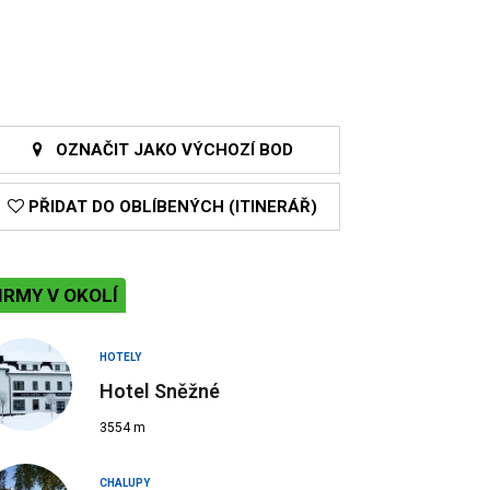
OZNAČIT JAKO VÝCHOZÍ BOD
PŘIDAT DO OBLÍBENÝCH (ITINERÁŘ)
IRMY V OKOLÍ
HOTELY
Hotel Sněžné
3554 m
CHALUPY