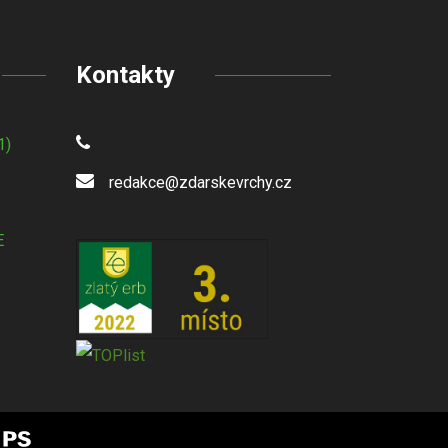
Kontakty
1)
redakce@zdarskevrchy.cz
E