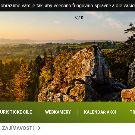
brazíme vám je tak, aby všechno fungovalo správně a dle vašic
0
URISTICKÉ CÍLE
WEBKAMERY
KALENDÁŘ AKCÍ
TR
A ZAJÍMAVOSTI