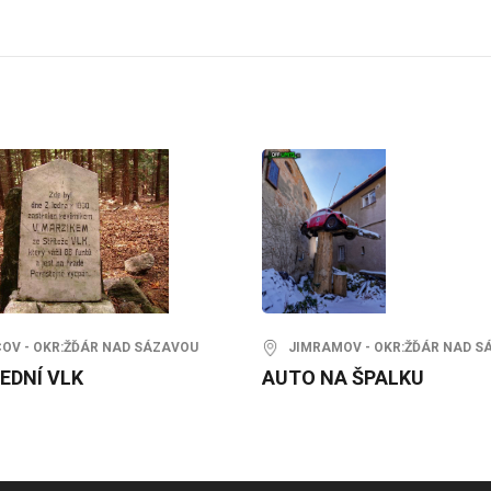
V - OKR:ŽĎÁR NAD SÁZAVOU
JIMRAMOV - OKR:ŽĎÁR NAD S
EDNÍ VLK
AUTO NA ŠPALKU